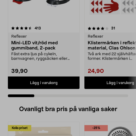
4.0 av 5 stjärnor
recensioner
4.5 av 5 stjärnor
recensioner
413
31
Reflexer
Reflexer
Mini-LED vit/röd med
Klistermärken i refle
gummiband, 2-pack
material, Clas Ohlson
Fäst extra ljus på cykeln,
Två ark med 22 självhäft
barnvagnen, ryggsäcken eller
former. Klistermärken i
kläderna. Mini-LED-lampa...
reflekterande material. Vit.
39,90
24,90
Lägg i varukorg
Lägg i varukorg
Ovanligt bra pris på vanliga saker
Kolla priset
-25%