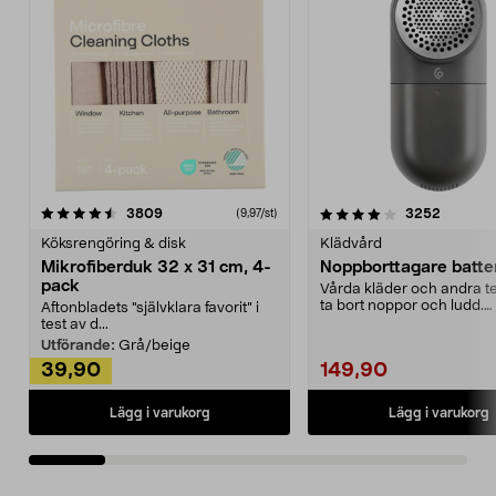
4.0av 5 stjärnor
recensioner
4.5av 5 stjärnor
recensio
3809
3252
(9,97/st)
Köksrengöring & disk
Klädvård
Mikrofiberduk 32 x 31 cm, 4-
Noppborttagare batter
pack
Vårda kläder och andra tex
ta bort noppor och ludd.
Aftonbladets "självklara favorit” i
Noppborttagaren fräs...
test av d...
Utförande:
Grå/beige
39,90
149,90
Lägg i varukorg
Lägg i varukorg