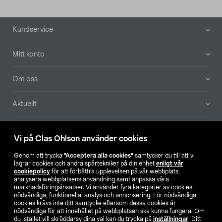
Sidfot
Kundservice
Mitt konto
Om oss
Aktuellt
Våra bolag
Vi på Clas Ohlson använder cookies
Hitta butik
Genom att trycka
”Acceptera alla cookies”
samtycker du till att vi
lagrar cookies och andra spårtekniker på din enhet
enligt vår
cookiepolicy
för att förbättra upplevelsen på vår webbplats,
SE
NO
FI
analysera webbplatsens användning samt anpassa våra
marknadsföringsinsatser. Vi använder fyra kategorier av cookies:
nödvändiga, funktionella, analys och annonsering. För nödvändiga
cookies krävs inte ditt samtycke eftersom dessa cookies är
nödvändiga för att innehållet på webbplatsen ska kunna fungera. Om
du istället vill skräddarsy dina val kan du trycka på
inställningar
. Ditt