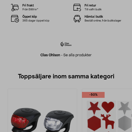
Fri frakt
Fri retur
Från 599 kr*
Till valfri butik
Öppet köp
Hämta i butik
365 dagar öppet köp
Beställ online, från butikslager
Clas Ohlson
-
Se alla produkter
Toppsäljare inom samma kategori
-50%