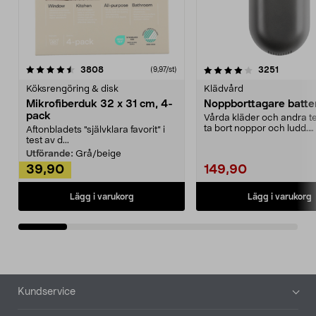
4.0av 5 stjärnor
recensioner
4.5av 5 stjärnor
recensio
3808
3251
(9,97/st)
Köksrengöring & disk
Klädvård
Mikrofiberduk 32 x 31 cm, 4-
Noppborttagare batter
pack
Vårda kläder och andra tex
ta bort noppor och ludd.
Aftonbladets "självklara favorit” i
Noppborttagaren fräs...
test av d...
Utförande:
Grå/beige
39,90
149,90
Lägg i varukorg
Lägg i varukorg
Sidfot
Kundservice