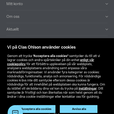
Mitt konto
Om oss
Aktuellt
Våra bolag
Vi på Clas Ohlson använder cookies
Hitta butik
Genom att trycka
”Acceptera alla cookies”
samtycker du till att vi
lagrar cookies och andra spårtekniker på din enhet
enligt vår
cookiepolicy
för att förbättra upplevelsen på vår webbplats,
SE
NO
FI
analysera webbplatsens användning samt anpassa våra
marknadsföringsinsatser. Vi använder fyra kategorier av cookies:
nödvändiga, funktionella, analys och annonsering. För nödvändiga
cookies krävs inte ditt samtycke eftersom dessa cookies är
nödvändiga för att innehållet på webbplatsen ska kunna fungera. Om
du istället vill skräddarsy dina val kan du trycka på
inställningar
. Ditt
samtycke är frivilligt och kan återkallas när som helst genom att du
ändrar i dina cookie-inställningar eller kontaktar oss för guidning.
Köpvillkor
Privacy statement
Klubbvillkor
För företag
Ändra till priser exklusive moms
Produkten har utgått
Acceptera alla cookies
Avvisa alla
Artikelnr:
51-3377