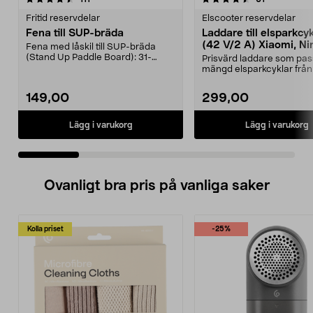
Fritid reservdelar
Elscooter reservdelar
Fena till SUP-bräda
Laddare till elsparkcy
(42 V/2 A) Xiaomi, Ni
Fena med låskil till SUP-bräda
E-Way m.fl.
(Stand Up Paddle Board): 31-
Prisvärd laddare som pas
974331-2059, E11 Pass...
mängd elsparkcyklar från
Ninebot och E-Wa...
149,00
299,00
Lägg i varukorg
Lägg i varukorg
Ovanligt bra pris på vanliga saker
Kolla priset
-25%