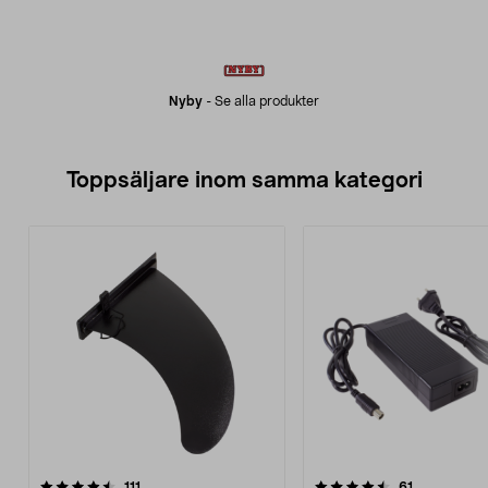
Nyby
-
Se alla produkter
Toppsäljare inom samma kategori
4.5 av 5 stjärnor
recensioner
4.5 av 5 stjärnor
recensioner
111
61