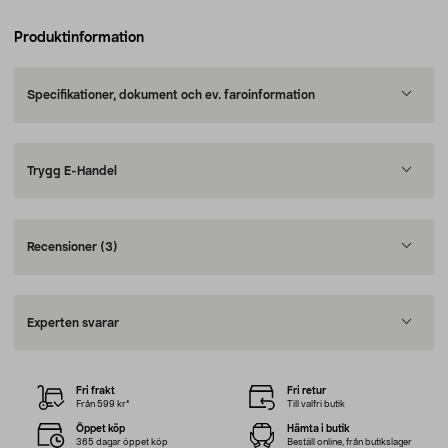
Produktinformation
Specifikationer, dokument och ev. faroinformation
Trygg E-Handel
Recensioner
(3)
Experten svarar
Fri frakt
Fri retur
Från 599 kr*
Till valfri butik
Öppet köp
Hämta i butik
365 dagar öppet köp
Beställ online, från butikslager