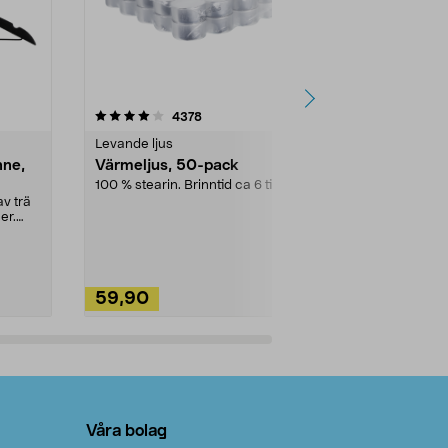
4.5av 5 stjärnor
recensioner
4.5
4378
2
Levande ljus
Rengöringsm
nne,
Värmeljus, 50-pack
Bikarbonat
100 % stearin. Brinntid ca 6 tim.
Ett allsidigt 
städning och 
v trä
ute. Städa med
er.
59,90
49,90
Lägg i varukorg
Lägg
Våra bolag