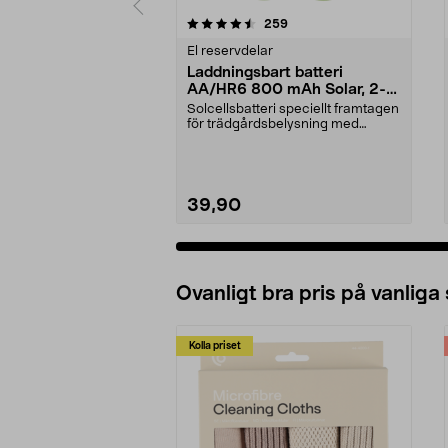
5 av 5 stjärnor
4.0 av 5 stjärnor
recensioner
259
El reservdelar
Laddningsbart batteri
AA/HR6 800 mAh Solar, 2-
pack
Solcellsbatteri speciellt framtagen
för trädgårdsbelysning med
solceller och AA-...
39,90
Ovanligt bra pris på vanliga
Kolla priset