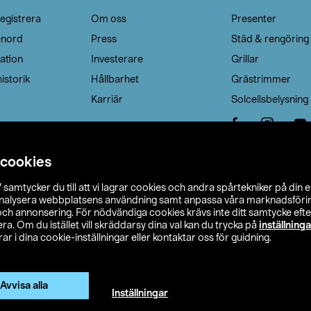
egistrera
Om oss
Presenter
enord
Press
Städ & rengöring
ation
Investerare
Grillar
istorik
Hållbarhet
Grästrimmer
Karriär
Solcellsbelysning
 cookies
”
samtycker du till att vi lagrar cookies och andra spårtekniker på din 
analysera webbplatsens användning samt anpassa våra marknadsförings
 och annonsering. För nödvändiga cookies krävs inte ditt samtycke ef
a. Om du istället vill skräddarsy dina val kan du trycka på
inställninga
r i dina cookie-inställningar eller kontaktar oss för guidning.
s Ohlson
Köpvillkor
Privacy statement
Klubbvillkor
H
Ändra till priser exklusive moms
Avvisa alla
Inställningar