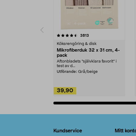
5av 5 stjärnor
4.0av 5 stjärnor
recensioner
3813
Köksrengöring & disk
Mikrofiberduk 32 x 31 cm, 4-
pack
Aftonbladets "självklara favorit” i
test av d...
Utförande:
Grå/beige
39,90
Lägg i varukorg
Sidfot
Kundservice
Mitt kont