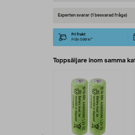
Experten svarar
(1 besvarad fråga)
Fri frakt
Från 599 kr*
Toppsäljare inom samma ka