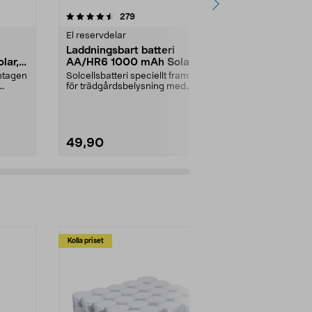
4.5 av 5 stjärnor
recensioner
3.5
279
8
El reservdelar
Hem reservde
Laddningsbart batteri
Avtappnings
lar,
AA/HR6 1000 mAh Solar, 2-
saftmaja
pack
amtagen
Solcellsbatteri speciellt framtagen
Slangsats med
för trädgårdsbelysning med
klämma och stå
solceller och AA-...
49,90
69,90
Kolla priset
Multibuy