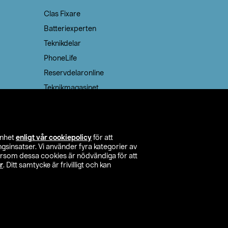
Clas Fixare
Batteriexperten
Teknikdelar
PhoneLife
Reservdelaronline
Teknikmagasinet
enhet
enligt vår cookiepolicy
för att
insatser. Vi använder fyra kategorier av
tersom dessa cookies är nödvändiga för att
r
. Ditt samtycke är frivilligt och kan
itta butik