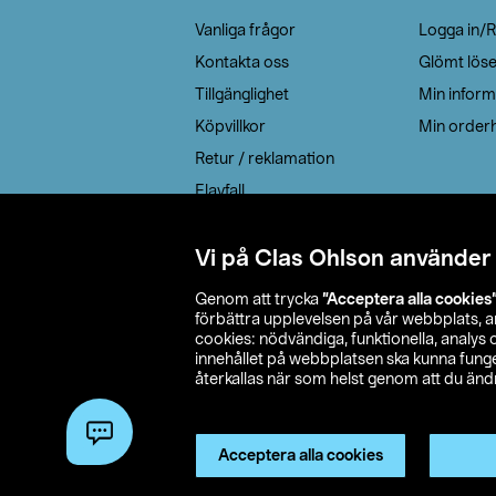
Vanliga frågor
Logga in/R
Kontakta oss
Glömt lös
Tillgänglighet
Min inform
Köpvillkor
Min orderh
Retur / reklamation
Elavfall
Cookie policy
Leveransalternativ
Vi på Clas Ohlson använder
Genom att trycka
”Acceptera alla cookies
förbättra upplevelsen på vår webbplats, 
cookies: nödvändiga, funktionella, analys
innehållet på webbplatsen ska kunna funger
återkallas när som helst genom att du ändra
© 2026 Cla
Acceptera alla cookies