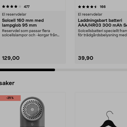
4.5 av 5 stjärnor
recensioner
4.5 av 5 stjärnor
recensioner
477
166
El reservdelar
El reservdelar
Solcell 160 mm med
Laddningsbart batteri
lampglob 95 mm
AAA/HR03 300 mAh So
2-pack
Reservdel som passar flera
Solcellsbatteri speciellt fr
solcellslampor och -korgar från
för trädgårdsbelysning med
Northlight. Solcell d...
solceller och AAA...
129,00
39,90
 saker
-25%