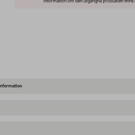
Information om den utgångna produkten finns l
information