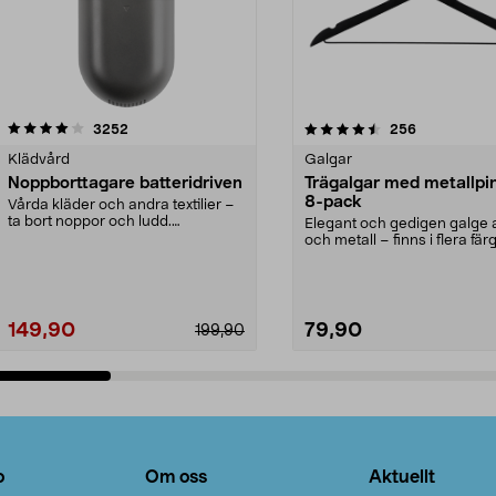
4.5av 5 stjärnor
recensioner
4.0av 5 stjärnor
recensioner
3252
256
Klädvård
Galgar
Noppborttagare batteridriven
Trägalgar med metallpi
8-pack
Vårda kläder och andra textilier –
ta bort noppor och ludd.
Elegant och gedigen galge a
Noppborttagaren fräs...
och metall – finns i flera färg
Galge med sv...
149,90
79,90
199,90
Lägg i varukorg
Lägg i varukorg
o
Om oss
Aktuellt