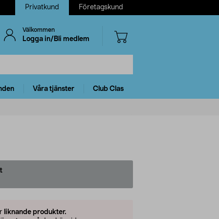
Privatkund
Företagskund
Välkommen
Logga in/Bli medlem
nden
Våra tjänster
Club Clas
t
er
liknande produkter.