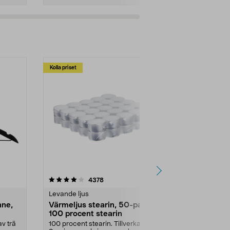
Kolla priset
Multibuy
4.5av 5 stjärnor
recensioner
4.5
4378
2
Levande ljus
Rengöringsm
nne,
Värmeljus stearin, 50-pack,
Bikarbonat
100 procent stearin
Ett allsidigt 
städning och 
v trä
100 procent stearin. Tillverkade i