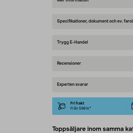
Mer information
Specifikationer, dokument och ev. faro
Trygg E-Handel
Recensioner
Experten svarar
Fri frakt
Från 599 kr*
Toppsäljare inom samma ka