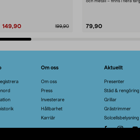
Noppborttagaren fräs...
och metall – finns i flera färg
Galge med sv...
149,90
79,90
199,90
Lägg i varukorg
Lägg i varukorg
o
Om oss
Aktuellt
egistrera
Om oss
Presenter
enord
Press
Städ & rengöring
ation
Investerare
Grillar
istorik
Hållbarhet
Grästrimmer
Karriär
Solcellsbelysning