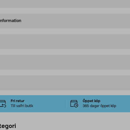
information
Fri retur
Öppet köp
Till valfri butik
365 dagar öppet köp
tegori