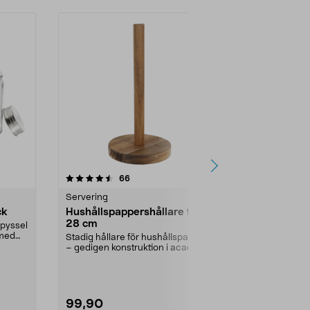
Nyhet
recensioner
4.5
66
0.0 av 5 stjärnor
Servering
Övriga köksti
ck
Hushållspappershållare trä,
Toppingstat
28 cm
behållare ro
 pyssel
 med
Stadig hållare för hushållspapper
Få ordning på
– gedigen konstruktion i acaciaträ.
laga och ser
Hushållspa...
hemma. Toppin
99,90
399,00