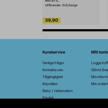
test av d...
Utförande:
Grå/beige
39,90
Lägg i varukorg
Sidfot
Kundservice
Mitt kont
Vanliga frågor
Logga in/R
Kontakta oss
Glömt lös
Tillgänglighet
Min inform
Köpvillkor
Min orderh
Retur / reklamation
Elavfall
Cookie policy