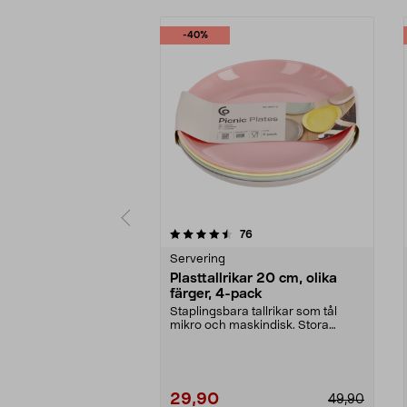
-40%
5 av 5 stjärnor
5.0 av 5 stjärnor
recensioner
76
Servering
Plasttallrikar 20 cm, olika
färger, 4-pack
Staplingsbara tallrikar som tål
mikro och maskindisk. Stora
plasttallrikar med h...
29,90
49,90