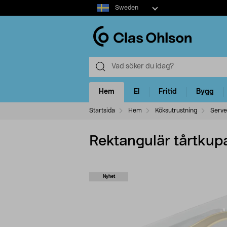
Select
Sweden
market
Hem
El
Fritid
Bygg
Startsida
Hem
Köksutrustning
Serve
Rektangulär tårtkupa
Nyhet