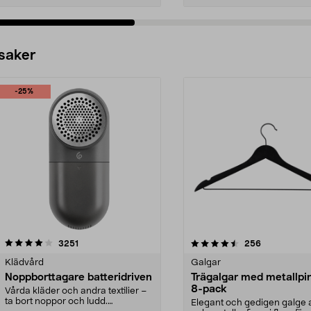
 saker
-25%
4.5av 5 stjärnor
recensioner
4.0av 5 stjärnor
recensioner
3251
256
Klädvård
Galgar
Noppborttagare batteridriven
Trägalgar med metallpi
8-pack
Vårda kläder och andra textilier –
ta bort noppor och ludd.
Elegant och gedigen galge a