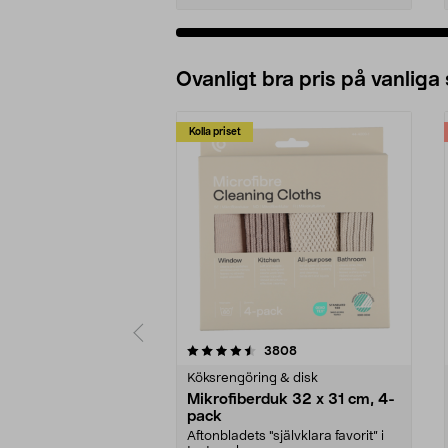
Ovanligt bra pris på vanliga
Kolla priset
5av 5 stjärnor
4.0av 5 stjärnor
recensioner
3808
Köksrengöring & disk
Mikrofiberduk 32 x 31 cm, 4-
pack
Aftonbladets "självklara favorit” i