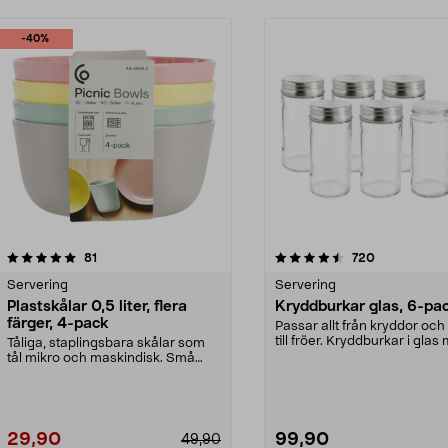
-40%
4.5 av 5 stjärnor
recensioner
4.5 av 5 stjärnor
recensioner
81
720
Servering
Servering
Plastskålar 0,5 liter, flera
Kryddburkar glas, 6-pa
färger, 4-pack
Passar allt från kryddor och
till fröer. Kryddburkar i glas
Tåliga, staplingsbara skålar som
skruvlock...
tål mikro och maskindisk. Små
skålar med hög ka...
29,90
99,90
49,90