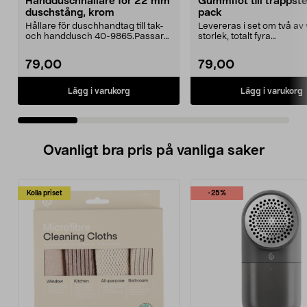
Handduschhållare för 22 mm
Gummifot till trappst
duschstång, krom
pack
Hållare för duschhandtag till tak-
Levereras i set om två av 
och handdusch 40-9865.Passar
storlek, totalt fyra
22 mm stång och ...
stycken.Innermåtten på de 
79,00
79,00
Lägg i varukorg
Lägg i varukorg
Ovanligt bra pris på vanliga saker
Kolla priset
-25%