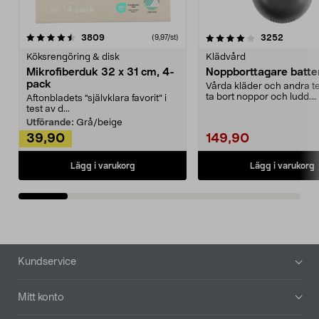
4.0av 5 stjärnor
recensioner
4.5av 5 stjärnor
recensio
3809
3252
(9,97/st)
Köksrengöring & disk
Klädvård
Mikrofiberduk 32 x 31 cm, 4-
Noppborttagare batter
pack
Vårda kläder och andra tex
ta bort noppor och ludd.
Aftonbladets "självklara favorit” i
Noppborttagaren fräs...
test av d...
Utförande:
Grå/beige
39,90
149,90
Lägg i varukorg
Lägg i varukorg
Sidfot
Kundservice
Mitt konto