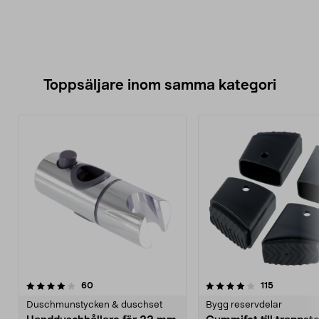
Toppsäljare inom samma kategori
4.0 av 5 stjärnor
recensioner
4.5 av 5 stjärnor
recensione
60
115
Duschmunstycken & duschset
Bygg reservdelar