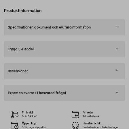
Produktinformation
Specifikationer, dokument och ev. faroinformation
Trygg E-Handel
Recensioner
Experten svarar
(1 besvarad fråga)
Fri frakt
Fri retur
Från 599 kr*
Till valfri butik
Öppet köp
Hämta i butik
365 dagar öppet köp
Beställ online, från butikslager