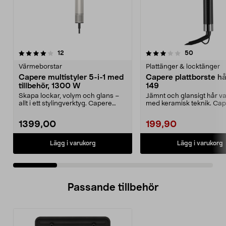
3.5 av 5 stjärnor
recensioner
recensione
12
50
0.0 av 5 stjärnor
Värmeborstar
Plattänger & locktänger
Capere multistyler 5-i-1 med
Capere plattborste hår
tillbehör, 1300 W
149
Skapa lockar, volym och glans –
Jämnt och glansigt hår va
allt i ett stylingverktyg. Capere
med keramisk teknik. Ca
multistyler me...
plattborste – enkel...
1399,00
199,90
Lägg i varukorg
Lägg i varukorg
Passande tillbehör