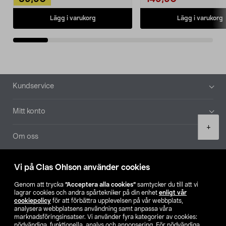
Lägg i varukorg
Lägg i varukorg
Sidfot
Kundservice
Mitt konto
Product
+
quantity
Om oss
Aktuellt
Vi på Clas Ohlson använder cookies
Genom att trycka
”Acceptera alla cookies”
samtycker du till att vi
Våra bolag
lagrar cookies och andra spårtekniker på din enhet
enligt vår
cookiepolicy
för att förbättra upplevelsen på vår webbplats,
analysera webbplatsens användning samt anpassa våra
Hitta butik
marknadsföringsinsatser. Vi använder fyra kategorier av cookies:
nödvändiga, funktionella, analys och annonsering. För nödvändiga