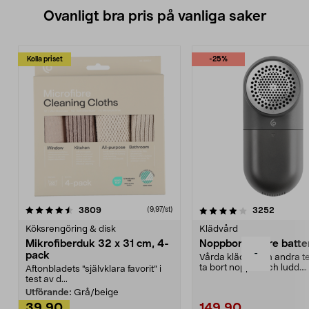
Ovanligt bra pris på vanliga saker
Kolla priset
-25%
4.0av 5 stjärnor
recensioner
4.5av 5 stjärnor
recensio
3809
3252
(9,97/st)
Köksrengöring & disk
Klädvård
Mikrofiberduk 32 x 31 cm, 4-
Noppborttagare batter
-
pack
Vårda kläder och andra tex
ta bort noppor och ludd.
Aftonbladets "självklara favorit” i
Noppborttagaren fräs...
test av d...
Utförande:
Grå/beige
39,90
149,90