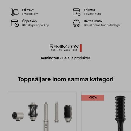
Fri frakt
Fri retur
Från 599 kr*
Till valfri butik
Öppet köp
Hämta i butik
365 dagar öppet köp
Beställ online, från butikslager
Remington
-
Se alla produkter
Toppsäljare inom samma kategori
-50%