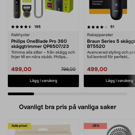
4.0 av 5 stjärnor
recensioner
4.0 av 5 stjärnor
recensioner
195
51
Rakhyvlar
Rakapparater
Philips OneBlade Pro 360
Braun Series 5 skägg
skäggtrimmer QP6507/23
BT5520
Trimma alla stilar – från skägg och
Avancerad styling och pr
linjer till en nära stubb. Philips
full kontroll för perfekt
OneBlade ...
skäggtrimning. Braun...
499,00
499,00
799,00
Lägg i varukorg
Lägg i varukorg
Ovanligt bra pris på vanliga saker
Kolla priset
-25%