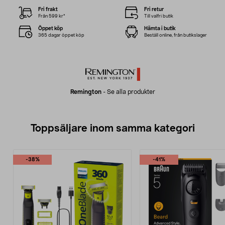
Fri frakt
Fri retur
Från 599 kr*
Till valfri butik
Öppet köp
Hämta i butik
365 dagar öppet köp
Beställ online, från butikslager
Remington
-
Se alla produkter
Toppsäljare inom samma kategori
-38%
-41%