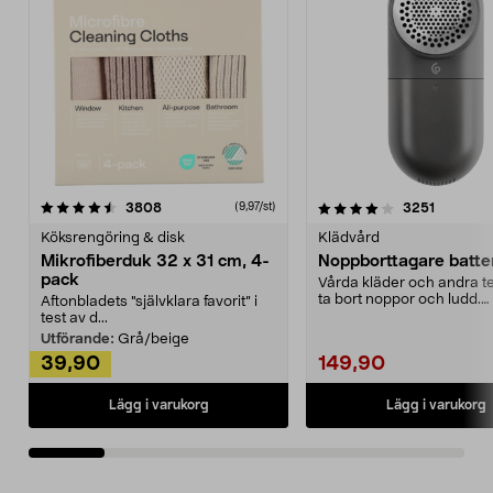
4.0av 5 stjärnor
recensioner
4.5av 5 stjärnor
recensio
3808
3251
(9,97/st)
Köksrengöring & disk
Klädvård
Mikrofiberduk 32 x 31 cm, 4-
Noppborttagare batter
pack
Vårda kläder och andra tex
ta bort noppor och ludd.
Aftonbladets "självklara favorit” i
Noppborttagaren fräs...
test av d...
Utförande:
Grå/beige
39,90
149,90
Lägg i varukorg
Lägg i varukorg