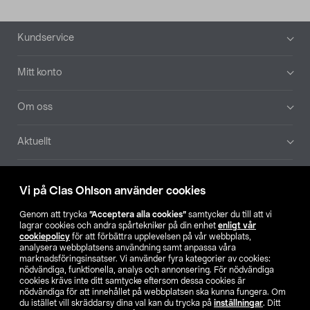
Sidfot
Kundservice
Mitt konto
Om oss
Aktuellt
Våra bolag
Vi på Clas Ohlson använder cookies
Hitta butik
Genom att trycka
”Acceptera alla cookies”
samtycker du till att vi
lagrar cookies och andra spårtekniker på din enhet
enligt vår
cookiepolicy
för att förbättra upplevelsen på vår webbplats,
SE
NO
FI
analysera webbplatsens användning samt anpassa våra
marknadsföringsinsatser. Vi använder fyra kategorier av cookies:
nödvändiga, funktionella, analys och annonsering. För nödvändiga
cookies krävs inte ditt samtycke eftersom dessa cookies är
nödvändiga för att innehållet på webbplatsen ska kunna fungera. Om
du istället vill skräddarsy dina val kan du trycka på
inställningar
. Ditt