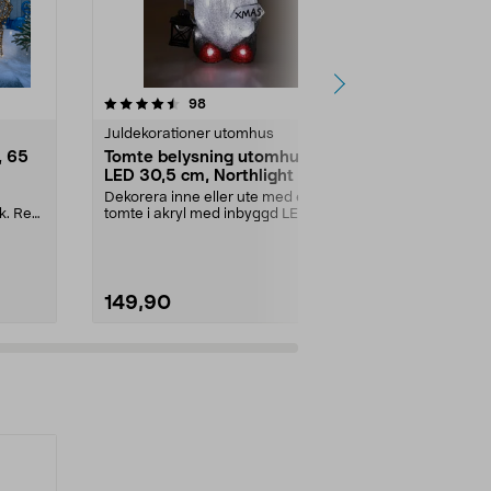
4.5 av 5 stjärnor
recensioner
4.0
98
1
Juldekorationer utomhus
Juldekoratio
, 65
Tomte belysning utomhus
Ren med LE
LED 30,5 cm, Northlight
cm
Dekorera inne eller ute med en
Stor LED-belys
k. Ren
tomte i akryl med inbyggd LED-
konstrotting 
belysning. Batterid...
med 260 stämn
149,90
999,00