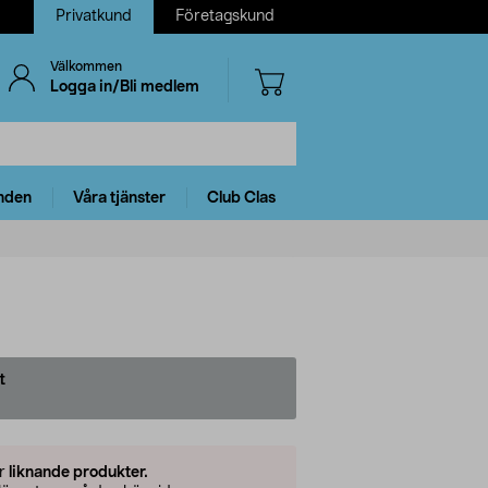
Privatkund
Företagskund
Välkommen
Logga in/Bli medlem
nden
Våra tjänster
Club Clas
t
er
liknande produkter.