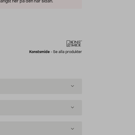
ängst ner på den här sidan.
Konstsmide
-
Se alla produkter