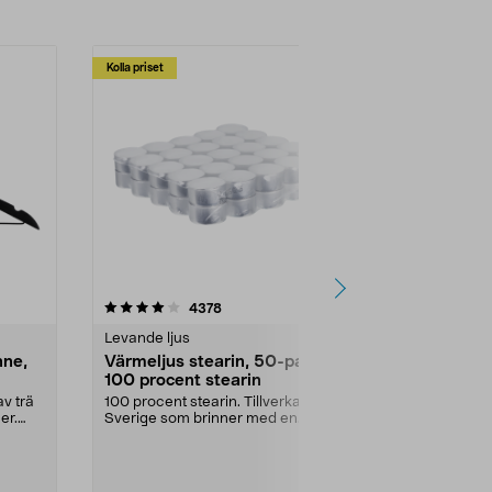
Kolla priset
Multibuy
4.5av 5 stjärnor
recensioner
4.5
4378
2
Levande ljus
Rengöringsm
nne,
Värmeljus stearin, 50-pack,
Bikarbonat
100 procent stearin
Ett allsidigt 
städning och 
v trä
100 procent stearin. Tillverkade i
ute. Städa med
er.
Sverige som brinner med en
vacker och sotfri ...