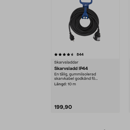
5av 5 stjärnor
4.0av 5 stjärnor
recensioner
844
Skarvsladdar
Skarvsladd IP44
En tålig, gummiisolerad
skarvkabel godkänd fö...
Längd:
10 m
199,90
Lägg i varukorg