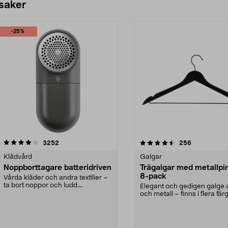
 saker
-25%
4.5av 5 stjärnor
recensioner
4.0av 5 stjärnor
recensioner
3252
256
Klädvård
Galgar
Noppborttagare batteridriven
Trägalgar med metallpi
8-pack
Vårda kläder och andra textilier –
ta bort noppor och ludd.
Elegant och gedigen galge a
Noppborttagaren fräs...
och metall – finns i flera färg
Galge med sv...