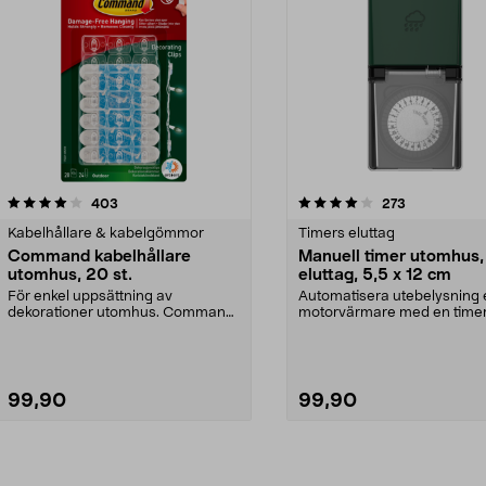
4.0av 5 stjärnor
recensioner
recensioner
403
273
Kabelhållare & kabelgömmor
Timers eluttag
Command kabelhållare
Manuell timer utomhus,
utomhus, 20 st.
eluttag, 5,5 x 12 cm
För enkel uppsättning av
Automatisera utebelysning e
dekorationer utomhus. Command
motorvärmare med en timer
kabelhållare – transparen...
Manuell utomhustimer ...
99,90
99,90
Lägg i varukorg
Lägg i varukorg