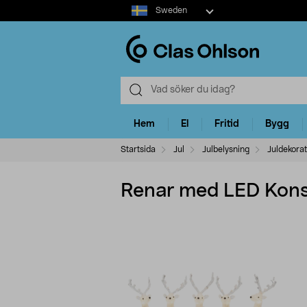
Select
Sweden
market
Hem
El
Fritid
Bygg
Startsida
Jul
Julbelysning
Juldekora
Renar med LED Kons