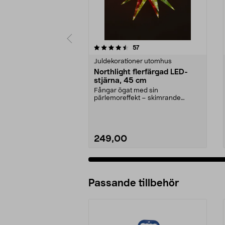
5 av 5 stjärnor
4.0 av 5 stjärnor
recensioner
57
Juldekorationer utomhus
Northlight flerfärgad LED-
stjärna, 45 cm
Fångar ögat med sin
pärlemoreffekt – skimrande
stjärna för utomhus och inomhus.
...
249,00
Passande tillbehör