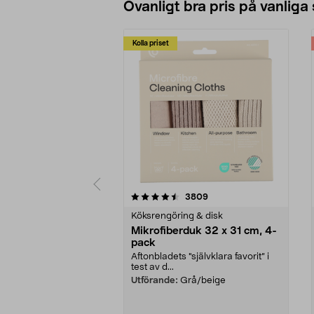
Ovanligt bra pris på vanliga
Kolla priset
5av 5 stjärnor
4.0av 5 stjärnor
recensioner
3809
Köksrengöring & disk
Mikrofiberduk 32 x 31 cm, 4-
pack
Aftonbladets "självklara favorit” i
test av d...
Utförande:
Grå/beige