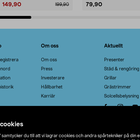
149,90
79,90
199,90
Lägg i varukorg
Lägg i varukorg
o
Om oss
Aktuellt
egistrera
Om oss
Presenter
enord
Press
Städ & rengöring
ation
Investerare
Grillar
istorik
Hållbarhet
Grästrimmer
Karriär
Solcellsbelysning
 cookies
”
samtycker du till att vi lagrar cookies och andra spårtekniker på din 