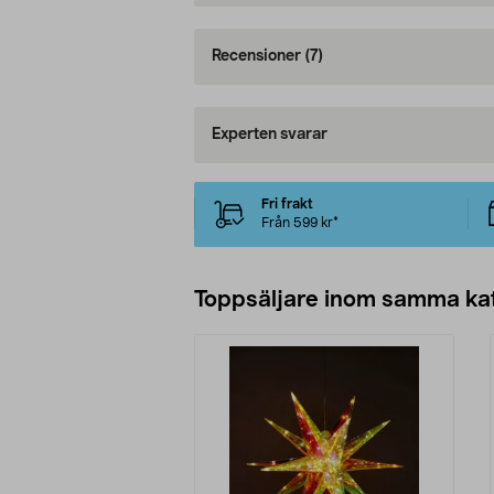
Recensioner
(7)
Experten svarar
Fri frakt
Från 599 kr*
Toppsäljare inom samma ka