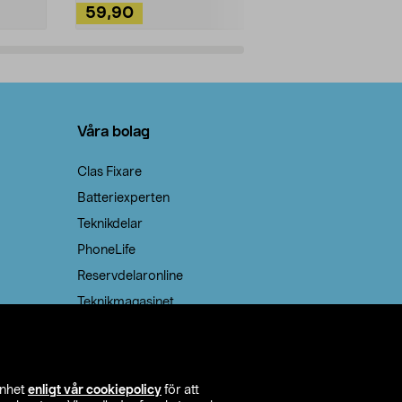
59,90
49,90
Lägg i varukorg
Lägg
Våra bolag
Clas Fixare
Batteriexperten
Teknikdelar
PhoneLife
Reservdelaronline
Teknikmagasinet
enhet
enligt vår cookiepolicy
för att