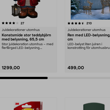
4.5 av 5 stjärnor
recensioner
4.5 av 5 stjärnor
recensioner
27
210
Juldekorationer utomhus
Juldekorationer utomhus
Konstsmide stor teddybjörn
Ren med LED-belysning
med belysning, 65,5 cm
cm
Stor juldekoration utomhus – med
LED-belyst liten julren i
flerfärgad LED-belysning.
konstrotting för utomhusbru
Konstsmide teddybjörn...
med 160 stämningsful...
1299,00
499,00