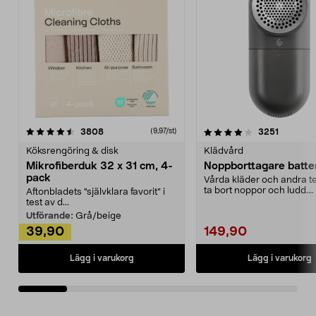
4.0av 5 stjärnor
recensioner
4.5av 5 stjärnor
recensio
3808
3251
(9,97/st)
Köksrengöring & disk
Klädvård
Mikrofiberduk 32 x 31 cm, 4-
Noppborttagare batter
pack
Vårda kläder och andra tex
ta bort noppor och ludd.
Aftonbladets "självklara favorit” i
Noppborttagaren fräs...
test av d...
Utförande:
Grå/beige
39,90
149,90
Lägg i varukorg
Lägg i varukorg