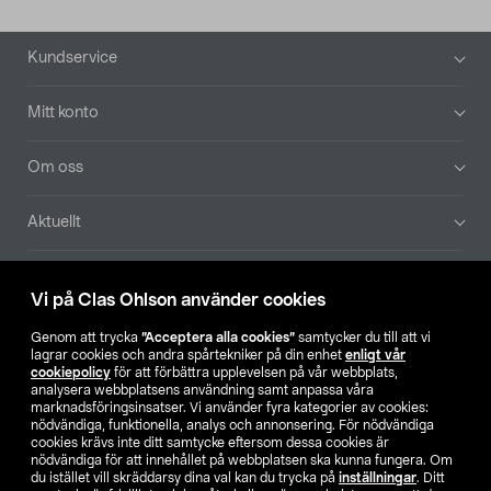
Sidfot
Kundservice
Mitt konto
Om oss
Aktuellt
Våra bolag
Vi på Clas Ohlson använder cookies
Hitta butik
Genom att trycka
”Acceptera alla cookies”
samtycker du till att vi
lagrar cookies och andra spårtekniker på din enhet
enligt vår
cookiepolicy
för att förbättra upplevelsen på vår webbplats,
SE
NO
FI
analysera webbplatsens användning samt anpassa våra
marknadsföringsinsatser. Vi använder fyra kategorier av cookies:
nödvändiga, funktionella, analys och annonsering. För nödvändiga
cookies krävs inte ditt samtycke eftersom dessa cookies är
nödvändiga för att innehållet på webbplatsen ska kunna fungera. Om
du istället vill skräddarsy dina val kan du trycka på
inställningar
. Ditt