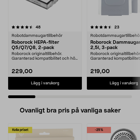
4.5 av 5 stjärnor
recensioner
3.0 av 5 stjärnor
recensione
48
23
Robotdammsugartillbehör
Robotdammsugartillbehö
Roborock HEPA-filter
Roborock Dammsugar
Q5/Q7/Q8, 2-pack
2,5l, 3-pack
Roborock originaltillbehör.
Roborock originaltillbehör
Garanterad kompatibilitet och hög
Garanterad kompatibilite
kvalitet. Hög filt...
kvalitet. 2,5 lite...
229,00
219,00
Lägg i varukorg
Lägg i varukorg
Ovanligt bra pris på vanliga saker
Kolla priset
-25%