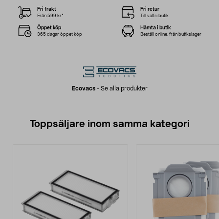
Fri frakt
Fri retur
Från 599 kr*
Till valfri butik
Öppet köp
Hämta i butik
365 dagar öppet köp
Beställ online, från butikslager
Ecovacs
-
Se alla produkter
Toppsäljare inom samma kategori