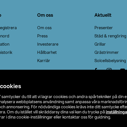
o
Om oss
Aktuellt
egistrera
Om oss
Presenter
enord
Press
Städ & rengöring
ation
Investerare
Grillar
istorik
Hållbarhet
Grästrimmer
Karriär
Solcellsbelysning
 cookies
”
samtycker du till att vi lagrar cookies och andra spårtekniker på din 
analysera webbplatsens användning samt anpassa våra marknadsförings
 och annonsering. För nödvändiga cookies krävs inte ditt samtycke ef
a. Om du istället vill skräddarsy dina val kan du trycka på
inställninga
r i dina cookie-inställningar eller kontaktar oss för guidning.
s Ohlson
Köpvillkor
Privacy statement
Klubbvillkor
H