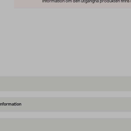
Information om den utgångna produkten finns l
information