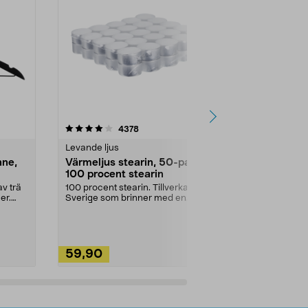
4.5av 5 stjärnor
recensioner
4.5
4378
2
Levande ljus
Rengöringsm
nne,
Värmeljus stearin, 50-pack,
Bikarbonat
100 procent stearin
Ett allsidigt 
städning och 
v trä
100 procent stearin. Tillverkade i
ute. Städa med
er.
Sverige som brinner med en
vacker och sotfri ...
59,90
49,90
Lägg i varukorg
Lägg