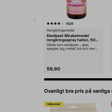
0 av 5 stjärnor
4.5 av 5 stjärnor
recensioner
1525
Rengöringsmedel
Ekotipset Mirakelmedel
rengöringsspray hallon, 500
ml
Städa som ekotipset – glas,
speglar, tyg, metall, trä och mer.
Mirakelmedel reng...
59,90
Ovanligt bra pris på vanliga
Kolla priset