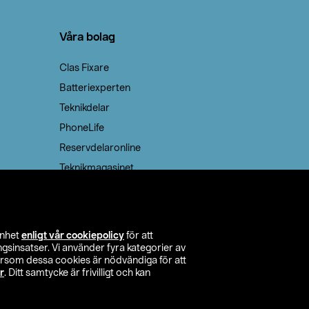
Våra bolag
Clas Fixare
Batteriexperten
Teknikdelar
PhoneLife
Reservdelaronline
Teknikmagasinet
enhet
enligt vår cookiepolicy
för att
insatser. Vi använder fyra kategorier av
tersom dessa cookies är nödvändiga för att
r
. Ditt samtycke är frivilligt och kan
itta butik