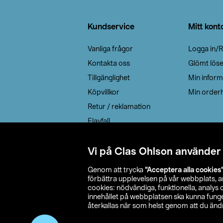
Sidfot
Kundservice
Mitt kont
Vanliga frågor
Logga in/R
Kontakta oss
Glömt lös
Tillgänglighet
Min inform
Köpvillkor
Min orderh
Retur / reklamation
Elavfall
Cookie policy
Leveransalternativ
Vi på Clas Ohlson använder
Genom att trycka
”Acceptera alla cookies
förbättra upplevelsen på vår webbplats, 
cookies: nödvändiga, funktionella, analys
innehållet på webbplatsen ska kunna funger
återkallas när som helst genom att du ändra
© 2026 Cla