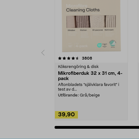
5av 5 stjärnor
4.0av 5 stjärnor
recensioner
3808
Köksrengöring & disk
Mikrofiberduk 32 x 31 cm, 4-
pack
Aftonbladets "självklara favorit” i
test av d...
Utförande:
Grå/beige
39,90
Lägg i varukorg