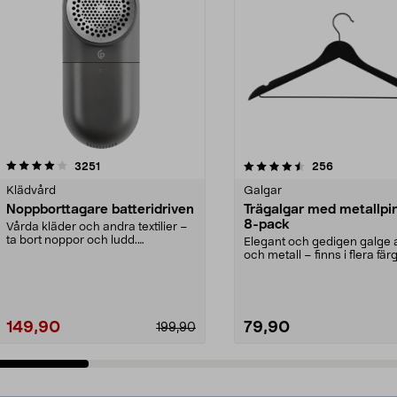
4.5av 5 stjärnor
recensioner
4.0av 5 stjärnor
recensioner
3251
256
Klädvård
Galgar
Noppborttagare batteridriven
Trägalgar med metallpi
8-pack
Vårda kläder och andra textilier –
ta bort noppor och ludd.
Elegant och gedigen galge a
Noppborttagaren fräs...
och metall – finns i flera färg
Galge med sv...
149,90
79,90
199,90
Lägg i varukorg
Lägg i varukorg