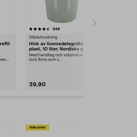
4.5 av 5 stjärnor
recensioner
4.5
948
1
Städutrustning
Fönstertvätt 
efill
Hink av livsmedelsgodkänd
Sini telesk
plast, 10 liter, Nordiska plast
85-150 cm
Med handtag och volymskala –
Förlängningssk
mer.
lock finns som t...
rengöring – b
Sini teleskopsk
39,90
199,90
Kolla priset
Multibuy