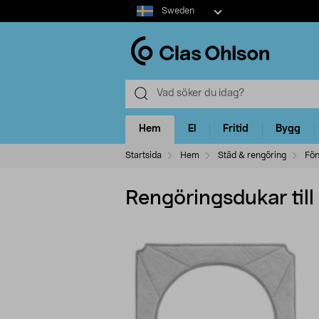
Select
Sweden
market
Hem
El
Fritid
Bygg
Startsida
Hem
Städ & rengöring
Fön
Rengöringsdukar ti