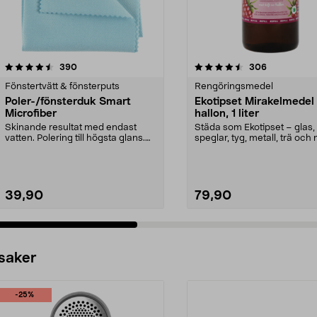
4.5 av 5 stjärnor
recensioner
4.5 av 5 stjärnor
recensioner
390
306
Fönstertvätt & fönsterputs
Rengöringsmedel
Poler-/fönsterduk Smart
Ekotipset Mirakelmedel r
Microfiber
hallon, 1 liter
Skinande resultat med endast
Städa som Ekotipset – glas,
vatten. Polering till högsta glans.
speglar, tyg, metall, trä och 
Lämnar inga vat...
Refill till Mirak...
39,90
79,90
 saker
-25%