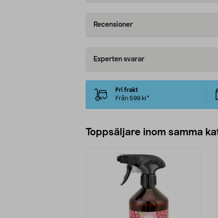
Recensioner
Experten svarar
Fri frakt
Från 599 kr*
Toppsäljare inom samma ka