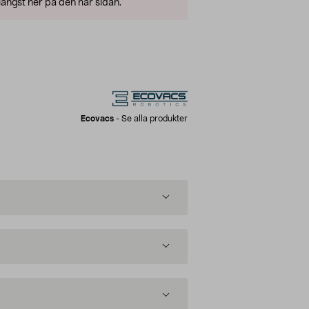
ängst ner på den här sidan.
Ecovacs
-
Se alla produkter