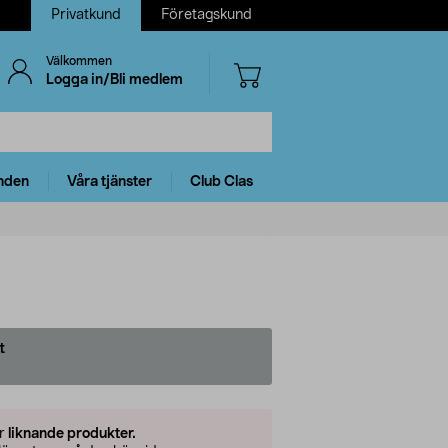
Privatkund
Företagskund
Välkommen
Logga in/Bli medlem
nden
Våra tjänster
Club Clas
t
er
liknande produkter.