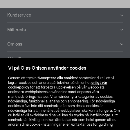
Sidfot
Kundservice
Mitt konto
Om oss
Aktuellt
Vi på Clas Ohlson använder cookies
Våra bolag
Genom att trycka
”Acceptera alla cookies”
samtycker du till att vi
lagrar cookies och andra spårtekniker på din enhet
enligt vår
Hitta butik
cookiepolicy
för att förbättra upplevelsen på vår webbplats,
analysera webbplatsens användning samt anpassa våra
marknadsföringsinsatser. Vi använder fyra kategorier av cookies:
nödvändiga, funktionella, analys och annonsering. För nödvändiga
SE
NO
FI
cookies krävs inte ditt samtycke eftersom dessa cookies är
nödvändiga för att innehållet på webbplatsen ska kunna fungera. Om
du istället vill skräddarsy dina val kan du trycka på
inställningar
. Ditt
samtycke är frivilligt och kan återkallas när som helst genom att du
ändrar i dina cookie-inställningar eller kontaktar oss för guidning.