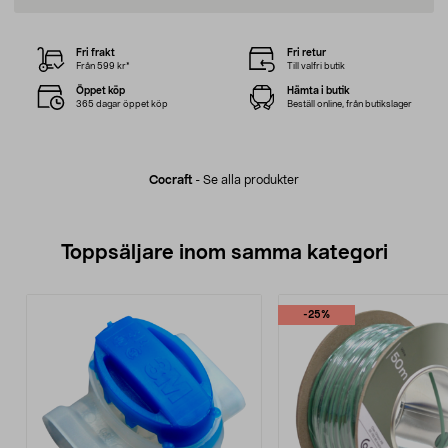
Fri frakt
Fri retur
Från 599 kr*
Till valfri butik
Öppet köp
Hämta i butik
365 dagar öppet köp
Beställ online, från butikslager
Cocraft
-
Se alla produkter
Toppsäljare inom samma kategori
-25%