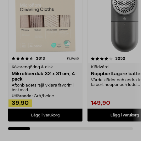
4.0av 5 stjärnor
recensioner
4.5av 5 stjärnor
recensio
3813
3252
(9,97/st)
Köksrengöring & disk
Klädvård
Mikrofiberduk 32 x 31 cm, 4-
Noppborttagare batter
pack
Vårda kläder och andra tex
ta bort noppor och ludd.
Aftonbladets "självklara favorit” i
Noppborttagaren fräs...
test av d...
Utförande:
Grå/beige
39,90
149,90
Lägg i varukorg
Lägg i varukorg