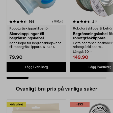
4.5 av 5 stjärnor
recensioner
4.5 av 5 stjärnor
recensione
769
214
(15,98/st)
Robotgräsklippartillbehör
Robotgräsklippartillbehör
Skarvkopplingar till
Begränsningskabel fö
begränsningskabel
robotgräsklippare
Kopplingar för begränsningskabel
Extra begränsningskabel 
till robotgräsklippare. 5-pack.
robotgräsklippare...
Längd:
50 m
79,90
149,90
Lägg i varukorg
Lägg i varukorg
Ovanligt bra pris på vanliga saker
Kolla priset
-25%