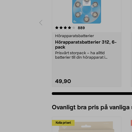
0 av 5 stjärnor
4.0 av 5 stjärnor
recensioner
889
Hörapparatsbatterier
Hörapparatsbatterier 312, 6-
pack
Prisvärt storpack – ha alltid
batterier till din hörapparat i
reserv. Hörapparat...
49,90
Ovanligt bra pris på vanliga
Kolla priset