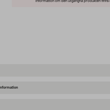
Information om den utgångna produkten finns l
information