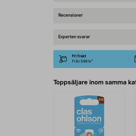
Recensioner
Experten svarar
Fri frakt
Från 599 kr*
Toppsäljare inom samma ka