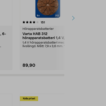
4.5 av 5 stjärnor
recensioner
4.5
151
4
Hörapparatsbatterier
Hörapparatsb
, 6-
Varta HAB 312
Varta HAB 
hörapparatsbatteri 1,4 V, 8-
hörapparats
pack
pack
1,4 V hörapparatsbatteri med lång
1,4 V hörappa
livslängd. Mått: 7,9 x 3,6 mm. Varta
livslängd. Måt
HAB 312 b...
Varta HAB 13 b
89,90
249,00
Kolla priset
Multibuy