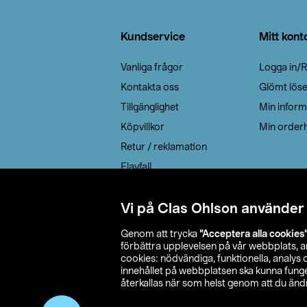
Sidfot
Kundservice
Mitt kont
Vanliga frågor
Logga in/R
Kontakta oss
Glömt lös
Tillgänglighet
Min inform
Köpvillkor
Min orderh
Retur / reklamation
Elavfall
Cookie policy
Leveransalternativ
Vi på Clas Ohlson använder
Genom att trycka
”Acceptera alla cookies
förbättra upplevelsen på vår webbplats, 
cookies: nödvändiga, funktionella, analys
innehållet på webbplatsen ska kunna funger
återkallas när som helst genom att du ändra
© 2026 Cla