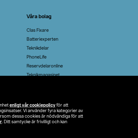
Våra bolag
Clas Fixare
Batteriexperten
Teknikdelar
PhoneLife
Reservdelaronline
Teknikmagasinet
enhet
enligt vår cookiepolicy
för att
insatser. Vi använder fyra kategorier av
tersom dessa cookies är nödvändiga för att
r
. Ditt samtycke är frivilligt och kan
itta butik