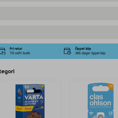
Fri retur
Öppet köp
Till valfri butik
365 dagar öppet köp
tegori