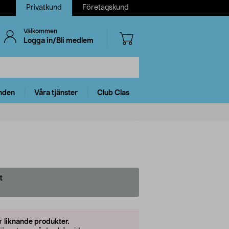
Privatkund
Företagskund
Välkommen
Logga in/Bli medlem
nden
Våra tjänster
Club Clas
t
er
liknande produkter.