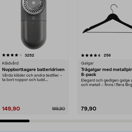
4.5av 5 stjärnor
recensioner
4.0av 5 stjärnor
recensioner
3252
256
Klädvård
Galgar
Noppborttagare batteridriven
Trägalgar med metallpi
8-pack
Vårda kläder och andra textilier –
ta bort noppor och ludd.
Elegant och gedigen galge a
Noppborttagaren fräs...
och metall – finns i flera färg
Galge med sv...
149,90
79,90
199,90
Lägg i varukorg
Lägg i varukorg