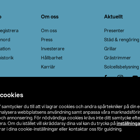
o
Om oss
Aktuellt
egistrera
Om oss
Presenter
enord
Press
Städ & rengöring
ation
Investerare
Grillar
istorik
Hållbarhet
Grästrimmer
Karriär
Solcellsbelysning
 cookies
”
samtycker du till att vi lagrar cookies och andra spårtekniker på din 
analysera webbplatsens användning samt anpassa våra marknadsförings
 och annonsering. För nödvändiga cookies krävs inte ditt samtycke ef
a. Om du istället vill skräddarsy dina val kan du trycka på
inställninga
r i dina cookie-inställningar eller kontaktar oss för guidning.
s Ohlson
Köpvillkor
Privacy statement
Klubbvillkor
H