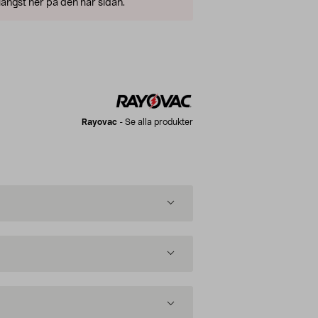
ängst ner på den här sidan.
Rayovac
-
Se alla produkter