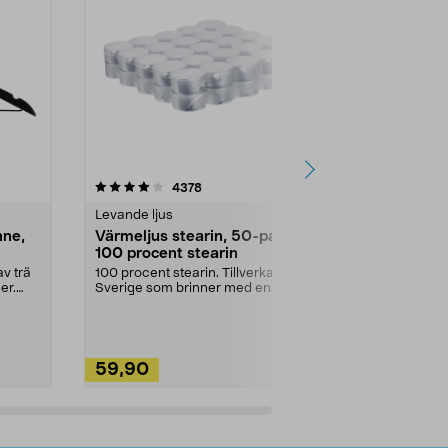
4.5av 5 stjärnor
recensioner
4.5
4378
2
Levande ljus
Rengöringsm
nne,
Värmeljus stearin, 50-pack,
Bikarbonat
100 procent stearin
Ett allsidigt 
städning och 
v trä
100 procent stearin. Tillverkade i
ute. Städa med
er.
Sverige som brinner med en
vacker och sotfri ...
59,90
49,90
Lägg i varukorg
Lägg