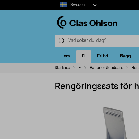
Select
Sweden
market
Hem
El
Fritid
Bygg
Startsida
El
Batterier & laddare
Höra
Rengöringssats för 