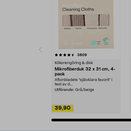
5av 5 stjärnor
4.0av 5 stjärnor
recensioner
3809
Köksrengöring & disk
Mikrofiberduk 32 x 31 cm, 4-
pack
Aftonbladets "självklara favorit” i
test av d...
Utförande:
Grå/beige
39,90
Lägg i varukorg