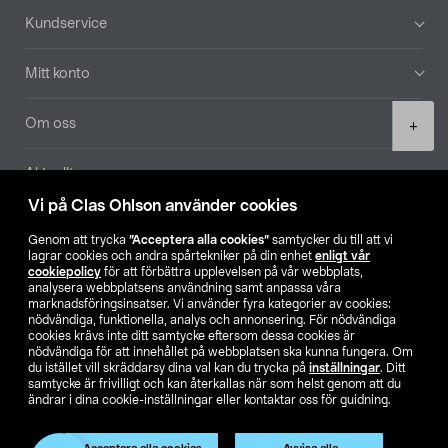
Sidfot
Kundservice
Mitt konto
Product
Om oss
+
quantity
Aktuellt
Vi på Clas Ohlson använder cookies
Våra bolag
Genom att trycka
”Acceptera alla cookies”
samtycker du till att vi
lagrar cookies och andra spårtekniker på din enhet
enligt vår
Hitta butik
cookiepolicy
för att förbättra upplevelsen på vår webbplats,
analysera webbplatsens användning samt anpassa våra
marknadsföringsinsatser. Vi använder fyra kategorier av cookies:
nödvändiga, funktionella, analys och annonsering. För nödvändiga
SE
NO
FI
cookies krävs inte ditt samtycke eftersom dessa cookies är
nödvändiga för att innehållet på webbplatsen ska kunna fungera. Om
du istället vill skräddarsy dina val kan du trycka på
inställningar
. Ditt
samtycke är frivilligt och kan återkallas när som helst genom att du
ändrar i dina cookie-inställningar eller kontaktar oss för guidning.