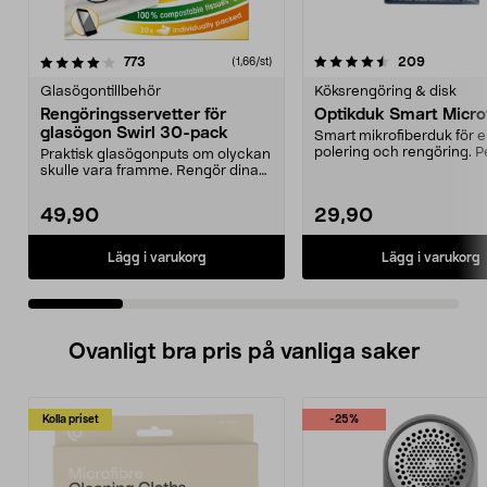
4.5 av 5 stjärnor
recensioner
4.5 av 5 stjärnor
recension
773
209
(1,66/st)
Glasögontillbehör
Köksrengöring & disk
Rengöringsservetter för
Optikduk Smart Micro
glasögon Swirl 30-pack
Smart mikrofiberduk för e
polering och rengöring. Per
Praktisk glasögonputs om olyckan
glasögon, kam...
skulle vara framme. Rengör dina
glasögon utan a...
49,90
29,90
Lägg i varukorg
Lägg i varukorg
Ovanligt bra pris på vanliga saker
Kolla priset
-25%