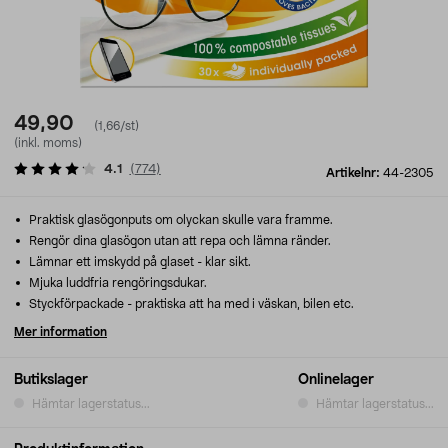
49,90
(1,66/st)
(inkl. moms)
4.1
(
774
)
Artikelnr:
44-2305
Praktisk glasögonputs om olyckan skulle vara framme.
Rengör dina glasögon utan att repa och lämna ränder.
Lämnar ett imskydd på glaset - klar sikt.
Mjuka luddfria rengöringsdukar.
Styckförpackade - praktiska att ha med i väskan, bilen etc.
Mer information
Butikslager
Onlinelager
Hämtar lagerstatus...
Hämtar lagerstatus...