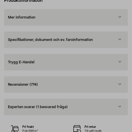
Produktinformation
Mer information
Specifikationer, dokument och ev. faroinformation
Trygg E-Handel
Recensioner
(774)
Experten svarar
(1 besvarad fråga)
Fri frakt
Fri retur
Från 599 kr*
Till valfri butik