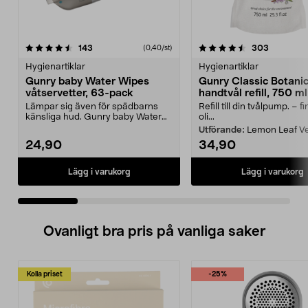
4.5 av 5 stjärnor
recensioner
4.5 av 5 stjärnor
recension
143
303
(0,40/st)
Hygienartiklar
Hygienartiklar
Gunry baby Water Wipes
Gunry Classic Botani
våtservetter, 63-pack
handtvål refill, 750 ml
Lämpar sig även för spädbarns
Refill till din tvålpump. – fi
känsliga hud. Gunry baby Water
oli...
Wipes – våtservette...
Utförande:
Lemon Leaf V
24,90
34,90
Lägg i varukorg
Lägg i varukorg
Ovanligt bra pris på vanliga saker
Kolla priset
-25%