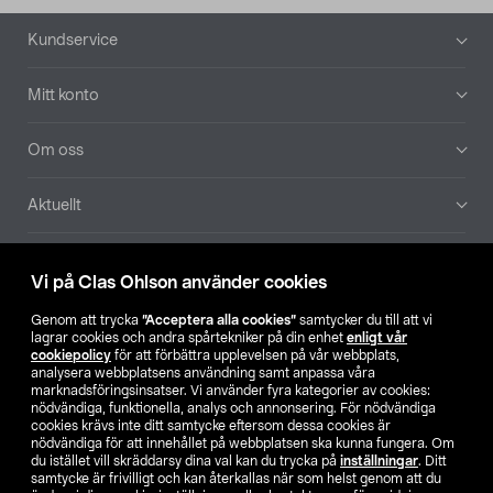
Sidfot
Kundservice
Mitt konto
Om oss
Aktuellt
Våra bolag
Vi på Clas Ohlson använder cookies
Hitta butik
Genom att trycka
”Acceptera alla cookies”
samtycker du till att vi
lagrar cookies och andra spårtekniker på din enhet
enligt vår
cookiepolicy
för att förbättra upplevelsen på vår webbplats,
SE
NO
FI
analysera webbplatsens användning samt anpassa våra
marknadsföringsinsatser. Vi använder fyra kategorier av cookies:
nödvändiga, funktionella, analys och annonsering. För nödvändiga
cookies krävs inte ditt samtycke eftersom dessa cookies är
nödvändiga för att innehållet på webbplatsen ska kunna fungera. Om
du istället vill skräddarsy dina val kan du trycka på
inställningar
. Ditt
samtycke är frivilligt och kan återkallas när som helst genom att du