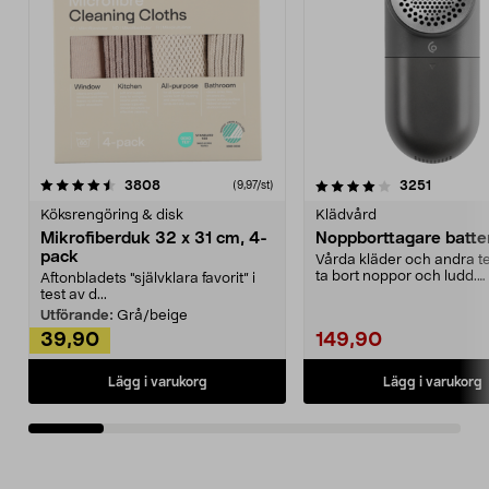
4.0av 5 stjärnor
recensioner
4.5av 5 stjärnor
recensio
3808
3251
(9,97/st)
Köksrengöring & disk
Klädvård
Mikrofiberduk 32 x 31 cm, 4-
Noppborttagare batter
pack
Vårda kläder och andra tex
ta bort noppor och ludd.
Aftonbladets "självklara favorit” i
Noppborttagaren fräs...
test av d...
Utförande:
Grå/beige
39,90
149,90
Lägg i varukorg
Lägg i varukorg