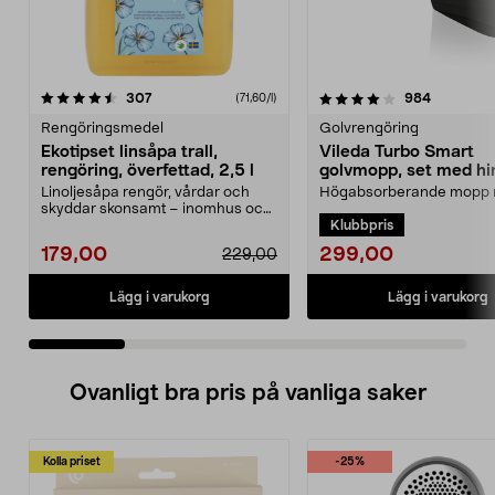
4.0 av 5 stjärnor
recensioner
4.5 av 5 stjärnor
recension
307
984
(71,60/l)
Rengöringsmedel
Golvrengöring
Ekotipset linsåpa trall,
Vileda Turbo Smart
rengöring, överfettad, 2,5 l
golvmopp, set med hi
urvridare
Linoljesåpa rengör, vårdar och
Högabsorberande mopp
skyddar skonsamt – inomhus och
pedalstyrd urvridare. Vil
Klubbpris
utomhus. Ekotipset...
Smart mopp med hink ...
299,00
179,00
229,00
Lägg i varukorg
Lägg i varukorg
Ovanligt bra pris på vanliga saker
Kolla priset
-25%