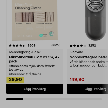
4.0av 5 stjärnor
recensioner
4.5av 5 stjärnor
recensio
3809
3252
(9,97/st)
Köksrengöring & disk
Klädvård
Mikrofiberduk 32 x 31 cm, 4-
Noppborttagare batter
pack
Vårda kläder och andra tex
ta bort noppor och ludd.
Aftonbladets "självklara favorit” i
Noppborttagaren fräs...
test av d...
Utförande:
Grå/beige
39,90
149,90
Lägg i varukorg
Lägg i varukorg