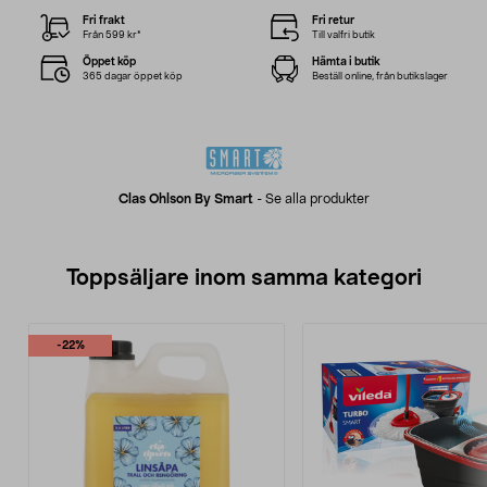
Fri frakt
Fri retur
Från 599 kr*
Till valfri butik
Öppet köp
Hämta i butik
365 dagar öppet köp
Beställ online, från butikslager
Clas Ohlson By Smart
-
Se alla produkter
Toppsäljare inom samma kategori
-22%