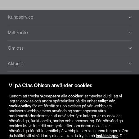
Sidfot
Kundservice
Mitt konto
Om oss
Aktuellt
Våra bolag
Vi på Clas Ohlson använder cookies
Hitta butik
Genom att trycka
”Acceptera alla cookies”
samtycker du till att vi
lagrar cookies och andra spårtekniker på din enhet
enligt vår
cookiepolicy
för att förbättra upplevelsen på vår webbplats,
SE
NO
FI
analysera webbplatsens användning samt anpassa våra
marknadsföringsinsatser. Vi använder fyra kategorier av cookies:
nödvändiga, funktionella, analys och annonsering. För nödvändiga
cookies krävs inte ditt samtycke eftersom dessa cookies är
nödvändiga för att innehållet på webbplatsen ska kunna fungera. Om
du istället vill skräddarsy dina val kan du trycka på
inställningar
. Ditt