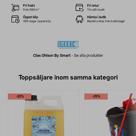
Fri frakt
Fri retur
Från 599 kr*
Till valfri butik
Öppet köp
Hämta i butik
365 dagar öppet köp
Beställ online, från butikslager
Clas Ohlson By Smart
-
Se alla produkter
Toppsäljare inom samma kategori
-22%
-25%