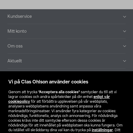
Sidfot
Kundservice
Mitt konto
Om oss
Aktuellt
Våra bolag
Vi på Clas Ohlson använder cookies
Hitta butik
Genom att trycka
”Acceptera alla cookies”
samtycker du till att vi
lagrar cookies och andra spårtekniker på din enhet
enligt vår
cookiepolicy
för att förbättra upplevelsen på vår webbplats,
SE
NO
FI
analysera webbplatsens användning samt anpassa våra
marknadsföringsinsatser. Vi använder fyra kategorier av cookies:
nödvändiga, funktionella, analys och annonsering. För nödvändiga
cookies krävs inte ditt samtycke eftersom dessa cookies är
nödvändiga för att innehållet på webbplatsen ska kunna fungera. Om
du istället vill skräddarsy dina val kan du trycka på
inställningar
. Ditt