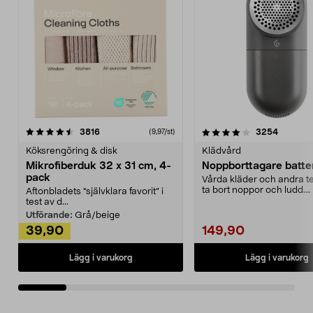
4.0av 5 stjärnor
recensioner
4.5av 5 stjärnor
recensio
3816
3254
(9,97/st)
Köksrengöring & disk
Klädvård
Mikrofiberduk 32 x 31 cm, 4-
Noppborttagare batter
pack
Vårda kläder och andra tex
ta bort noppor och ludd.
Aftonbladets "självklara favorit” i
Noppborttagaren fräs...
test av d...
Utförande:
Grå/beige
39,90
149,90
Lägg i varukorg
Lägg i varukorg