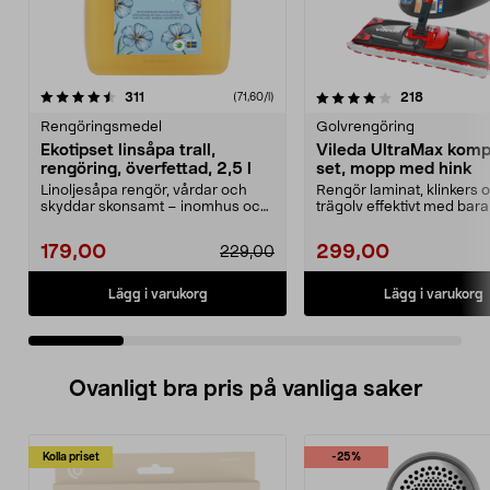
4.0 av 5 stjärnor
recensioner
4.5 av 5 stjärnor
recensione
311
218
(71,60/l)
Rengöringsmedel
Golvrengöring
Ekotipset linsåpa trall,
Vileda UltraMax komp
rengöring, överfettad, 2,5 l
set, mopp med hink
Linoljesåpa rengör, vårdar och
Rengör laminat, klinkers 
skyddar skonsamt – inomhus och
trägolv effektivt med bara
utomhus. Ekotipset...
Vileda UltraMax ...
179,00
299,00
229,00
Lägg i varukorg
Lägg i varukorg
Ovanligt bra pris på vanliga saker
Kolla priset
-25%