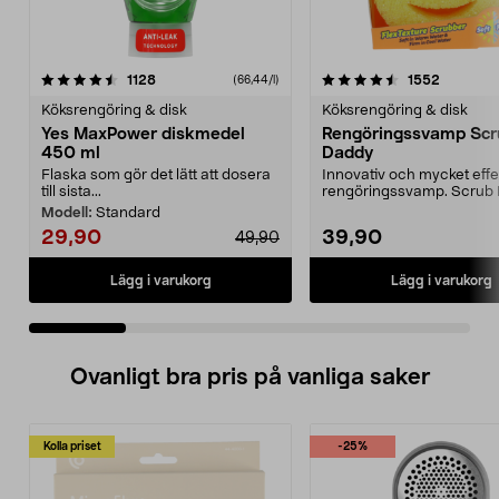
4.5 av 5 stjärnor
recensioner
4.5 av 5 stjärnor
recensio
1128
1552
(66,44/l)
Köksrengöring & disk
Köksrengöring & disk
Yes MaxPower diskmedel
Rengöringssvamp Scr
450 ml
Daddy
Flaska som gör det lätt att dosera
Innovativ och mycket effe
till sista...
rengöringssvamp. Scrub
ändrar textur efter v...
Modell:
Standard
29,90
39,90
49,90
Lägg i varukorg
Lägg i varukorg
Ovanligt bra pris på vanliga saker
Kolla priset
-25%