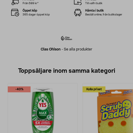
Från 599 kr*
Till valfri butik
Öppet köp
Hämta i butik
365 dagar öppet köp
Beställ online, från butikslager
Clas Ohlson
-
Se alla produkter
Toppsäljare inom samma kategori
-40%
Kolla priset