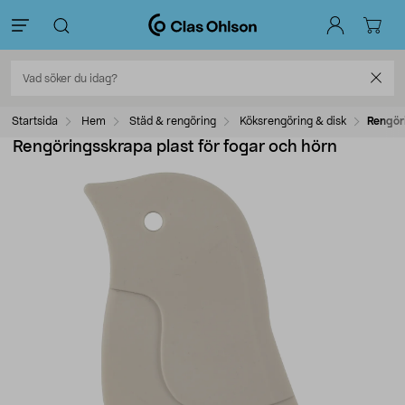
Startsida
Hem
Städ & rengöring
Köksrengöring & disk
Rengöri
Rengöringsskrapa plast för fogar och hörn