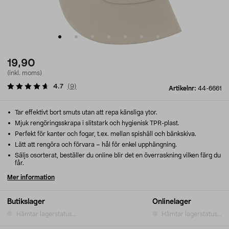
19,90
(inkl. moms)
4.7
(
9
)
Artikelnr:
44-6661
Tar effektivt bort smuts utan att repa känsliga ytor.
Mjuk rengöringsskrapa i slitstark och hygienisk TPR-plast.
Perfekt för kanter och fogar, t.ex. mellan spishäll och bänkskiva.
Lätt att rengöra och förvara – hål för enkel upphängning.
Säljs osorterat, beställer du online blir det en överraskning vilken färg du
får.
Mer information
Butikslager
Onlinelager
Hämtar lagerstatus...
Hämtar lagerstatus...