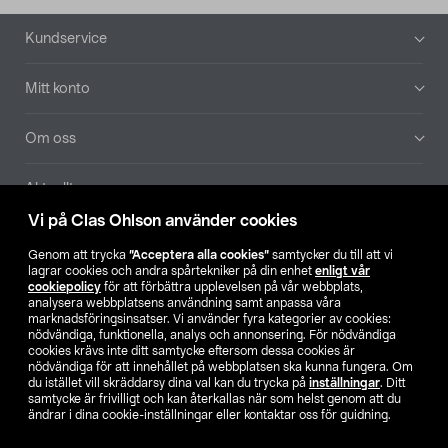
Sidfot
Kundservice
Mitt konto
Om oss
Aktuellt
Vi på Clas Ohlson använder cookies
Våra bolag
Genom att trycka
”Acceptera alla cookies”
samtycker du till att vi
lagrar cookies och andra spårtekniker på din enhet
enligt vår
Hitta butik
cookiepolicy
för att förbättra upplevelsen på vår webbplats,
analysera webbplatsens användning samt anpassa våra
marknadsföringsinsatser. Vi använder fyra kategorier av cookies:
nödvändiga, funktionella, analys och annonsering. För nödvändiga
SE
NO
FI
cookies krävs inte ditt samtycke eftersom dessa cookies är
nödvändiga för att innehållet på webbplatsen ska kunna fungera. Om
du istället vill skräddarsy dina val kan du trycka på
inställningar
. Ditt
samtycke är frivilligt och kan återkallas när som helst genom att du
ändrar i dina cookie-inställningar eller kontaktar oss för guidning.