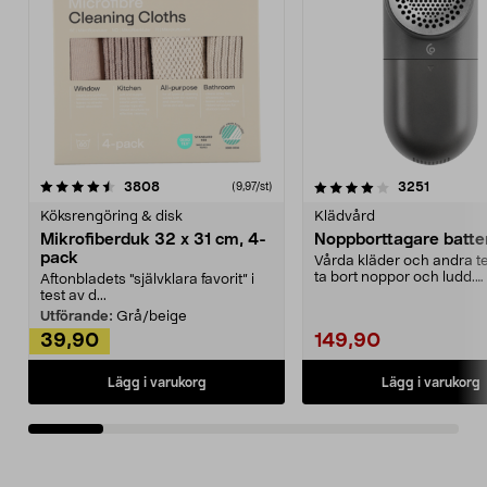
4.0av 5 stjärnor
recensioner
4.5av 5 stjärnor
recensio
3808
3251
(9,97/st)
Köksrengöring & disk
Klädvård
Mikrofiberduk 32 x 31 cm, 4-
Noppborttagare batter
pack
Vårda kläder och andra tex
ta bort noppor och ludd.
Aftonbladets "självklara favorit” i
Noppborttagaren fräs...
test av d...
Utförande:
Grå/beige
39,90
149,90
Lägg i varukorg
Lägg i varukorg