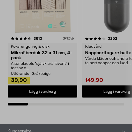
4.0av 5 stjärnor
recensioner
4.5av 5 stjärnor
recensio
3813
3252
(9,97/st)
Köksrengöring & disk
Klädvård
Mikrofiberduk 32 x 31 cm, 4-
Noppborttagare batter
pack
Vårda kläder och andra tex
ta bort noppor och ludd.
Aftonbladets "självklara favorit” i
Noppborttagaren fräs...
test av d...
Utförande:
Grå/beige
39,90
149,90
Lägg i varukorg
Lägg i varukorg
Sidfot
Kundservice