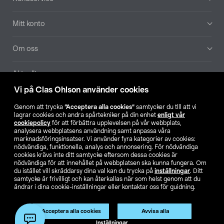
Mitt konto
Om oss
Aktuellt
Vi på Clas Ohlson använder cookies
Våra bolag
Genom att trycka
”Acceptera alla cookies”
samtycker du till att vi
lagrar cookies och andra spårtekniker på din enhet
enligt vår
Hitta butik
cookiepolicy
för att förbättra upplevelsen på vår webbplats,
analysera webbplatsens användning samt anpassa våra
marknadsföringsinsatser. Vi använder fyra kategorier av cookies:
nödvändiga, funktionella, analys och annonsering. För nödvändiga
SE
NO
FI
cookies krävs inte ditt samtycke eftersom dessa cookies är
nödvändiga för att innehållet på webbplatsen ska kunna fungera. Om
du istället vill skräddarsy dina val kan du trycka på
inställningar
. Ditt
samtycke är frivilligt och kan återkallas när som helst genom att du
ändrar i dina cookie-inställningar eller kontaktar oss för guidning.
Acceptera alla cookies
Avvisa alla
Köpvillkor
Privacy statement
Klubbvillkor
För företag
Inställningar