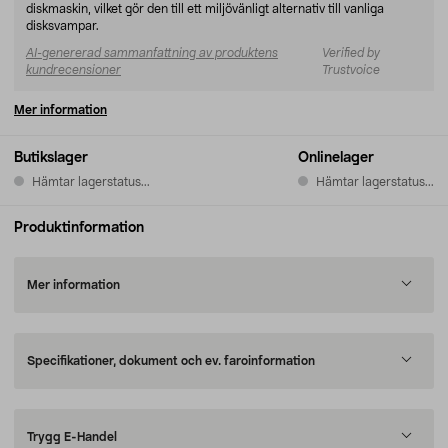
diskmaskin, vilket gör den till ett miljövänligt alternativ till vanliga
disksvampar.
AI-genererad sammanfattning av produktens
Verified by
kundrecensioner
Trustvoice
Mer information
Butikslager
Onlinelager
Hämtar lagerstatus...
Hämtar lagerstatus...
Produktinformation
Mer information
Specifikationer, dokument och ev. faroinformation
Trygg E-Handel