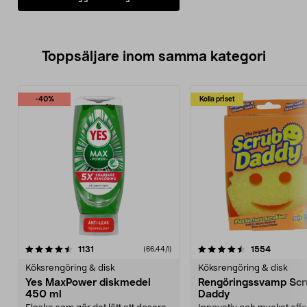
Toppsäljare inom samma kategori
-40%
Kolla priset
4.5 av 5 stjärnor
recensioner
4.5 av 5 stjärnor
recensio
1131
1554
(66,44/l)
Köksrengöring & disk
Köksrengöring & disk
Yes MaxPower diskmedel
Rengöringssvamp Scr
450 ml
Daddy