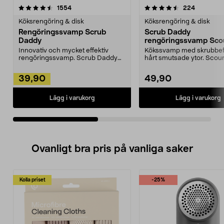
4.5av 5 stjärnor
recensioner
4.5av 5 stjärnor
recension
1554
224
Köksrengöring & disk
Köksrengöring & disk
Rengöringssvamp Scrub
Scrub Daddy
Daddy
rengöringssvamp Sco
Daddy Steel, 2-pack
Innovativ och mycket effektiv
Kökssvamp med skrubbeff
rengöringssvamp. Scrub Daddy
hårt smutsade ytor. Scou
ändrar textur efter v...
Steel från Scrub ...
39,90
49,90
Lägg i varukorg
Lägg i varukorg
Ovanligt bra pris på vanliga saker
Kolla priset
-25%