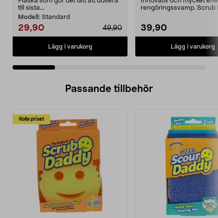
Flaska som gör det lätt att dosera
Innovativ och mycket effe
till sista...
rengöringssvamp. Scrub
ändrar textur efter v...
Modell:
Standard
29,90
39,90
49,90
Lägg i varukorg
Lägg i varukorg
Passande tillbehör
Kolla priset