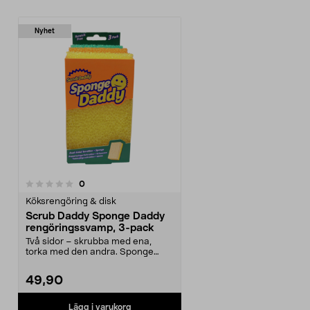
Nyhet
recensioner
0
Köksrengöring & disk
Scrub Daddy Sponge Daddy
rengöringssvamp, 3-pack
Två sidor – skrubba med ena,
torka med den andra. Sponge
Daddy – hård i kallt va...
49,90
Lägg i varukorg