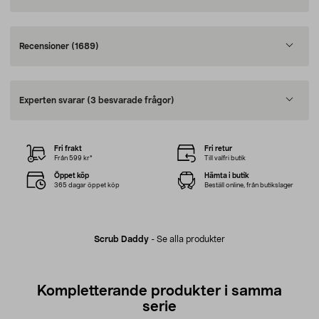
Recensioner
(1689)
Experten svarar
(3 besvarade frågor)
Fri frakt
Fri retur
Från 599 kr*
Till valfri butik
Öppet köp
Hämta i butik
365 dagar öppet köp
Beställ online, från butikslager
Scrub Daddy
-
Se alla produkter
Kompletterande produkter i samma
serie