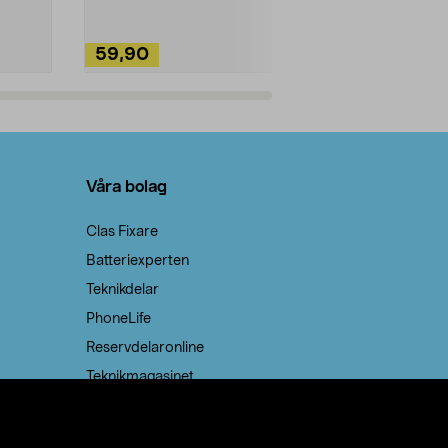
59,90
49,90
Lägg i varukorg
Lägg
Våra bolag
Clas Fixare
Batteriexperten
Teknikdelar
PhoneLife
Reservdelaronline
Teknikmagasinet