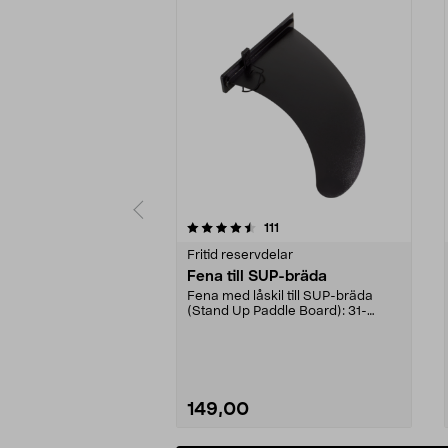
5 av 5 stjärnor
4.5 av 5 stjärnor
recensioner
111
Fritid reservdelar
Fena till SUP-bräda
Fena med låskil till SUP-bräda
(Stand Up Paddle Board): 31-
974331-2059, E11 Pass...
149,00