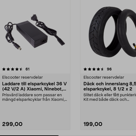
4.5 av 5 stjärnor
recensioner
4.5 av 5 stjärnor
recensioner
61
96
Elscooter reservdelar
Elscooter reservdelar
Laddare till elsparkcykel 36 V
Däck och innerslang 8,5"
(42 V/2 A) Xiaomi, Ninebot,
elsparkcykel, 8 1/2 x 2
E-Way m.fl.
Prisvärd laddare som passar en
Slitet däck eller fått punkter
mängd elsparkcyklar från Xiaomi,
Kit med både däck och
Ninebot och E-Wa...
innerslang. Luftdäck -...
299,00
199,00