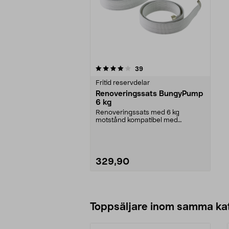
0av 5 stjärnor
recensioner
39
Fritid reservdelar
Renoveringssats BungyPump
6 kg
Renoveringssats med 6 kg
motstånd kompatibel med
BungyPump-modellerna Number
One...
329,90
Lägg i varukorg
Toppsäljare inom samma ka