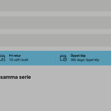
Fri retur
Öppet köp
Till valfri butik
365 dagar öppet köp
 samma serie