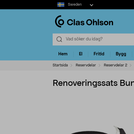
Select
Sweden
market
Hem
El
Fritid
Bygg
Startsida
Reservdelar
Reservdelar 2
Renoveringssats Bu