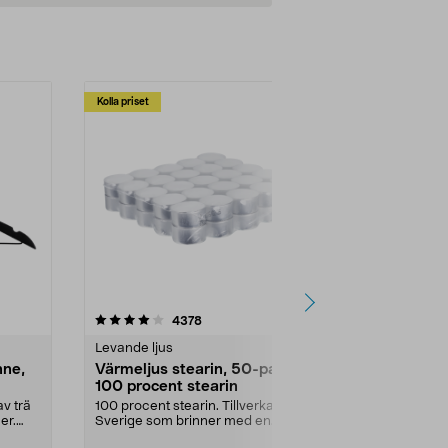
Kolla priset
Multibuy
4.5av 5 stjärnor
recensioner
4.5
4378
2
Levande ljus
Rengöringsm
nne,
Värmeljus stearin, 50-pack,
Bikarbonat
100 procent stearin
Ett allsidigt 
städning och 
v trä
100 procent stearin. Tillverkade i
ute. Städa med
er.
Sverige som brinner med en
vacker och sotfri ...