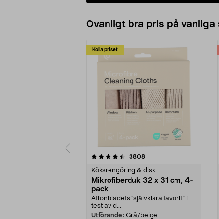
Ovanligt bra pris på vanliga
Kolla priset
5av 5 stjärnor
4.0av 5 stjärnor
recensioner
3808
Köksrengöring & disk
Mikrofiberduk 32 x 31 cm, 4-
pack
Aftonbladets "självklara favorit” i
test av d...
Utförande:
Grå/beige