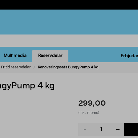
Multimedia
Reservdelar
Erbjuda
Fritid reservdelar
Renoveringssats BungyPump 4 kg
ngyPump 4 kg
299,00
(inkl. moms)
Product
quantity