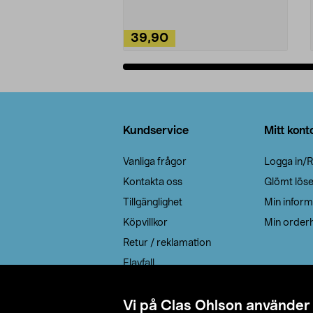
39,90
Lägg i varukorg
Sidfot
Kundservice
Mitt kont
Vanliga frågor
Logga in/R
Kontakta oss
Glömt lös
Tillgänglighet
Min inform
Köpvillkor
Min orderh
Retur / reklamation
Elavfall
Cookie policy
Leveransalternativ
Vi på Clas Ohlson använder