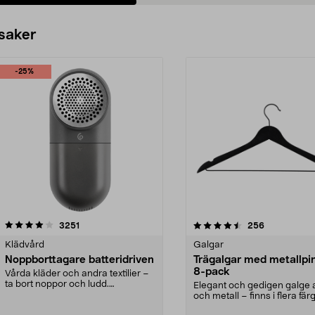
 saker
-25%
4.5av 5 stjärnor
recensioner
4.0av 5 stjärnor
recensioner
3251
256
Klädvård
Galgar
Noppborttagare batteridriven
Trägalgar med metallpi
8-pack
Vårda kläder och andra textilier –
ta bort noppor och ludd.
Elegant och gedigen galge a
Noppborttagaren fräs...
och metall – finns i flera färg
Galge med sv...