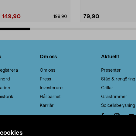
149,90
79,90
199,90
Lägg i varukorg
Lägg i varukorg
o
Om oss
Aktuellt
egistrera
Om oss
Presenter
enord
Press
Städ & rengöring
ation
Investerare
Grillar
istorik
Hållbarhet
Grästrimmer
Karriär
Solcellsbelysning
 cookies