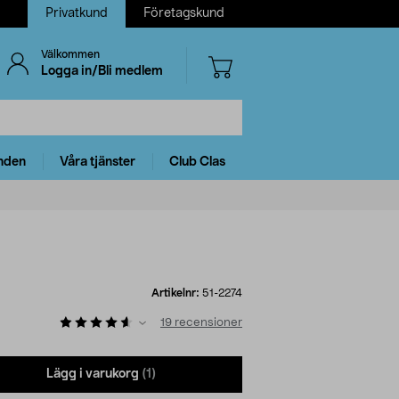
Privatkund
Företagskund
Välkommen
Logga in/Bli medlem
nden
Våra tjänster
Club Clas
Artikelnr:
51-2274
19
recensioner
Lägg i varukorg
(1)