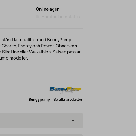
Onlinelager
Hämtar lagerstatus...
otstånd kompatibel med BungyPump-
 Charity, Energy och Power. Observera
a SlimLine eller Walkathlon. Satsen passar
ump modeller.
Bungypump
-
Se alla produkter