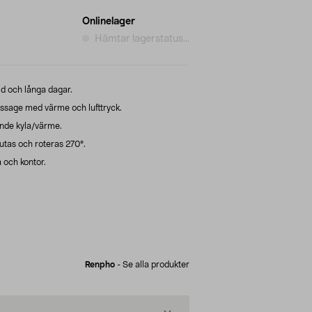
Onlinelager
Hämtar lagerstatus...
id och långa dagar.
age med värme och lufttryck.
ande kyla/värme.
tas och roteras 270°.
och kontor.
Renpho
-
Se alla produkter