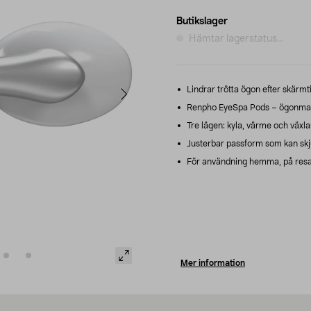
Butikslager
Hämtar lagerstatus...
Lindrar trötta ögon efter skärmt
Renpho EyeSpa Pods – ögonmass
Tre lägen: kyla, värme och växl
Justerbar passform som kan skju
För användning hemma, på resa 
Mer information