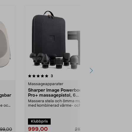
4.0 av 5 stjärnor
recensioner
4.5
3
1
Massageapparater
Massageappa
Sharper Image Powerboost
Capere ma
ngsbar
Pro+ massagepistol, 6
nacke och 
munstycken
Massera stela och ömma muskler
Masserar trö
se och
med kombinerad värme- och
rullande röre
köldterapi. Djupgående ...
Capere massa
Klubbpris
999,00
499,00
799,00
2199,00