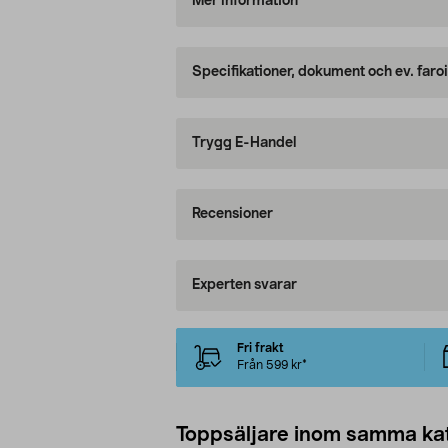
Mer information
Specifikationer, dokument och ev. faro
Trygg E-Handel
Recensioner
Experten svarar
Fri frakt
Från 599 kr*
Toppsäljare inom samma ka