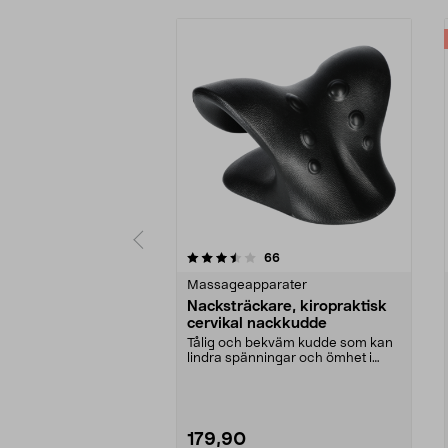
5 av 5 stjärnor
4.5 av 5 stjärnor
recensioner
66
Massageapparater
Nacksträckare, kiropraktisk
cervikal nackkudde
Tålig och bekväm kudde som kan
lindra spänningar och ömhet i
nacke och axlar. Ki...
179,90