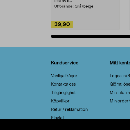
test av d...
Utförande:
Grå/beige
39,90
Lägg i varukorg
Sidfot
Kundservice
Mitt kont
Vanliga frågor
Logga in/R
Kontakta oss
Glömt lös
Tillgänglighet
Min inform
Köpvillkor
Min orderh
Retur / reklamation
Elavfall
Cookie policy