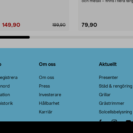
Noppborttagaren fräs...
och metall – finns i flera färg
Galge med sv...
149,90
79,90
199,90
Lägg i varukorg
Lägg i varukorg
o
Om oss
Aktuellt
egistrera
Om oss
Presenter
enord
Press
Städ & rengöring
ation
Investerare
Grillar
istorik
Hållbarhet
Grästrimmer
Karriär
Solcellsbelysning