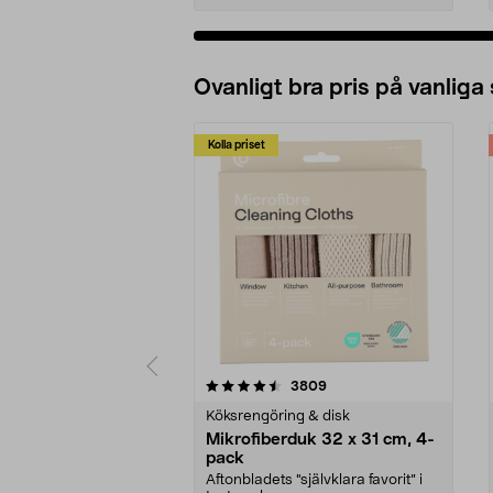
Ovanligt bra pris på vanliga
Kolla priset
5av 5 stjärnor
4.0av 5 stjärnor
recensioner
3809
Köksrengöring & disk
Mikrofiberduk 32 x 31 cm, 4-
pack
Aftonbladets "självklara favorit” i