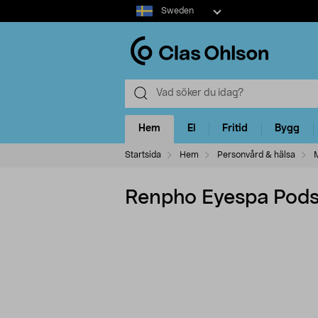
Select
Sweden
market
Hem
El
Fritid
Bygg
Startsida
Hem
Personvård & hälsa
Renpho Eyespa Pod