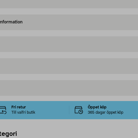
information
Fri retur
Öppet köp
Till valfri butik
365 dagar öppet köp
tegori