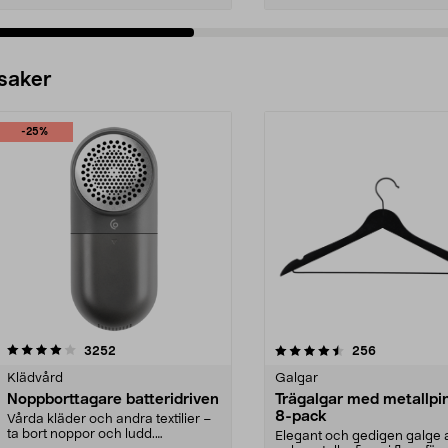
 saker
-25%
4.5av 5 stjärnor
recensioner
4.0av 5 stjärnor
recensioner
3252
256
Klädvård
Galgar
Noppborttagare batteridriven
Trägalgar med metallpi
8-pack
Vårda kläder och andra textilier –
ta bort noppor och ludd.
Elegant och gedigen galge a