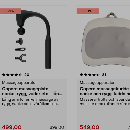
-29%
-31%
4.5 av 5 stjärnor
recensioner
5.0 av 5 stjärnor
recensioner
20
81
Massageapparater
Massageapparater
Capere massagepistol
Capere massagekudde
nacke, rygg, vader etc - lång
nacke och rygg, laddni
arm
Lång arm för enkel massage av
Masserar trötta och spända
rygg, nacke och svåråtkomliga
muskler med rullande rörel
muskler. Capere mass...
värme. Capere massag...
499,00
549,00
699,00