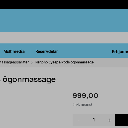
Multimedia
Reservdelar
Erbjuda
Massageapparater
Renpho Eyespa Pods ögonmassage
s ögonmassage
999,00
(inkl. moms)
Product
quantity