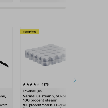
Kolla priset
Multibuy
4.5av 5 stjärnor
recensioner
4.5
4378
2
Levande ljus
Rengöringsm
nne,
Värmeljus stearin, 50-pack,
Bikarbonat
100 procent stearin
Ett allsidigt 
städning och 
v trä
100 procent stearin. Tillverkade i