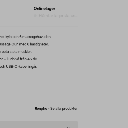
Onlinelager
Hämtar lagerstatus...
me, kyla och 6 massagehuvuden.
sage Gun med 6 hastigheter.
rbeta stela muskler.
 – ljudnivå från 45 dB.
och USB-C-kabel ingår.
Renpho
-
Se alla produkter