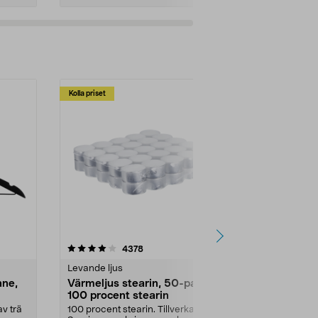
Kolla priset
Multibuy
4.5av 5 stjärnor
recensioner
4.5
4378
2
Levande ljus
Rengöringsm
nne,
Värmeljus stearin, 50-pack,
Bikarbonat
100 procent stearin
Ett allsidigt 
städning och 
v trä
100 procent stearin. Tillverkade i