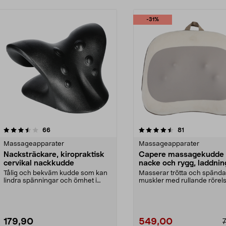
-31%
4.5 av 5 stjärnor
recensioner
5.0 av 5 stjärnor
recensioner
66
81
Massageapparater
Massageapparater
Nacksträckare, kiropraktisk
Capere massagekudde
cervikal nackkudde
nacke och rygg, laddni
Tålig och bekväm kudde som kan
Masserar trötta och spända
lindra spänningar och ömhet i
muskler med rullande rörel
nacke och axlar. Ki...
värme. Capere massag...
179,90
549,00