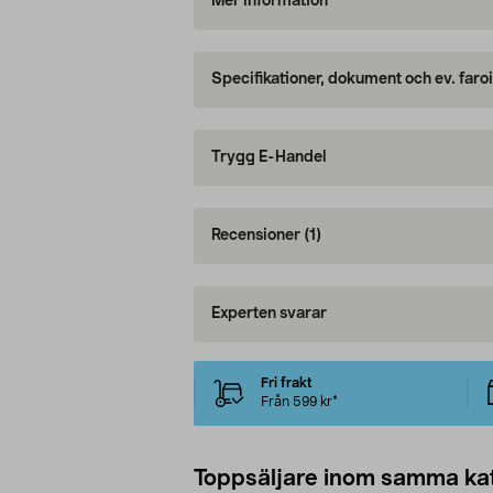
Mer information
Specifikationer, dokument och ev. faro
Trygg E-Handel
Recensioner
(1)
Experten svarar
Fri frakt
Från 599 kr*
Toppsäljare inom samma ka