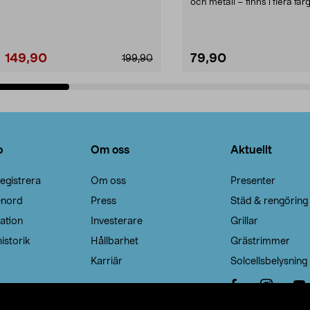
Noppborttagaren fräs...
och metall – finns i flera färg
Galge med sv...
149,90
79,90
199,90
Lägg i varukorg
Lägg i varukorg
o
Om oss
Aktuellt
egistrera
Om oss
Presenter
enord
Press
Städ & rengöring
ation
Investerare
Grillar
istorik
Hållbarhet
Grästrimmer
Karriär
Solcellsbelysning