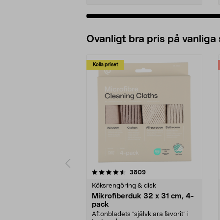
Ovanligt bra pris på vanliga
Kolla priset
5av 5 stjärnor
4.0av 5 stjärnor
recensioner
3809
Köksrengöring & disk
Mikrofiberduk 32 x 31 cm, 4-
pack
Aftonbladets "självklara favorit” i