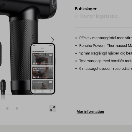
Butikslager
Hämtar lagerstatus...
Effektiv massagepistol med vär
Renpho Power+ Thermacool Mas
12 mm slaglängd hjälper dig bea
Tyst massage med borstlös motor
6 massagehuvuden, resefodral 
Mer information