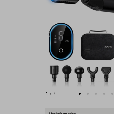
1
/
7