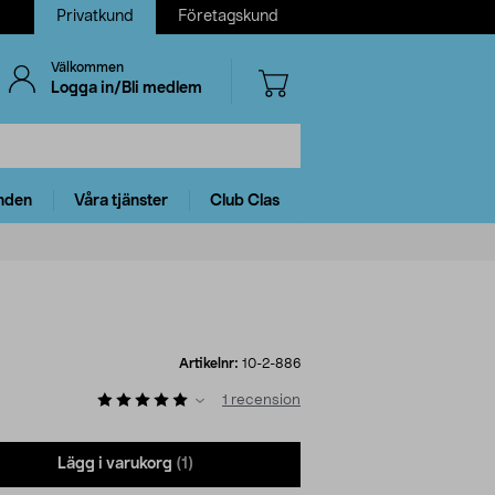
Privatkund
Företagskund
Välkommen
Logga in/Bli medlem
nden
Våra tjänster
Club Clas
Artikelnr:
10-2-886
1
recension
Lägg i varukorg
(1)