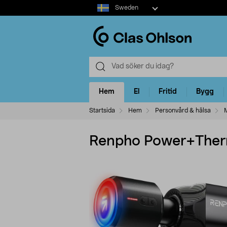
Select
Sweden
market
Hem
El
Fritid
Bygg
Startsida
Hem
Personvård & hälsa
Renpho Power+Ther