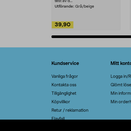
test av d...
Utförande:
Grå/beige
39,90
Lägg i varukorg
Sidfot
Kundservice
Mitt kont
Vanliga frågor
Logga in/R
Kontakta oss
Glömt lös
Tillgänglighet
Min inform
Köpvillkor
Min orderh
Retur / reklamation
Elavfall
Cookie policy