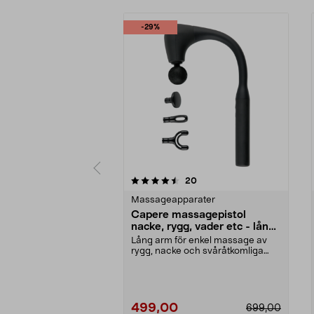
-29%
5 av 5 stjärnor
3.5 av 5 stjärnor
recensioner
20
Massageapparater
Capere massagepistol
nacke, rygg, vader etc - lång
arm
Lång arm för enkel massage av
rygg, nacke och svåråtkomliga
muskler. Capere mass...
499,00
699,00