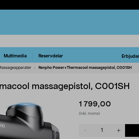
Multimedia
Reservdelar
Erbjuda
Massageapparater
Renpho Power+Thermacool massagepistol, C001SH
macool massagepistol, C001SH
1 799,00
(inkl. moms)
Product
quantity