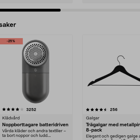
 saker
-25%
4.5av 5 stjärnor
recensioner
4.0av 5 stjärnor
recensioner
3252
256
Klädvård
Galgar
Noppborttagare batteridriven
Trägalgar med metallpi
8-pack
Vårda kläder och andra textilier –
ta bort noppor och ludd.
Elegant och gedigen galge a