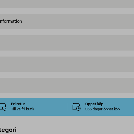
information
Fri retur
Öppet köp
Till valfri butik
365 dagar öppet köp
tegori