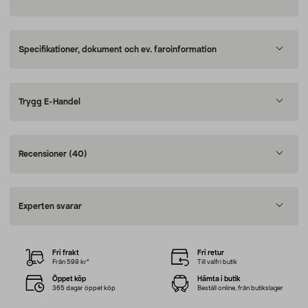
Specifikationer, dokument och ev. faroinformation
Trygg E-Handel
Recensioner
(40)
Experten svarar
Fri frakt
Fri retur
Från 599 kr*
Till valfri butik
Öppet köp
Hämta i butik
365 dagar öppet köp
Beställ online, från butikslager