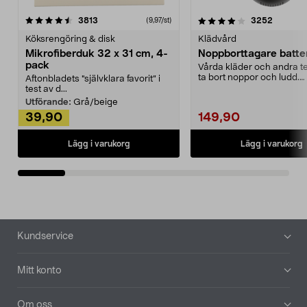
4.0av 5 stjärnor
recensioner
4.5av 5 stjärnor
recensio
3813
3252
(9,97/st)
Köksrengöring & disk
Klädvård
Mikrofiberduk 32 x 31 cm, 4-
Noppborttagare batter
pack
Vårda kläder och andra tex
ta bort noppor och ludd.
Aftonbladets "självklara favorit” i
Noppborttagaren fräs...
test av d...
Utförande:
Grå/beige
39,90
149,90
Lägg i varukorg
Lägg i varukorg
Sidfot
Kundservice
Mitt konto
Om oss