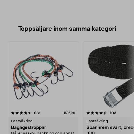
Toppsäljare inom samma kategori
4.5 av 5 stjärnor
recensioner
4.5 av 5 stjärnor
recension
931
703
(11,98/st)
Lastsäkring
Lastsäkring
Bagagestroppar
Spännrem svart, bred
mm
Håller väskor, packning och annat