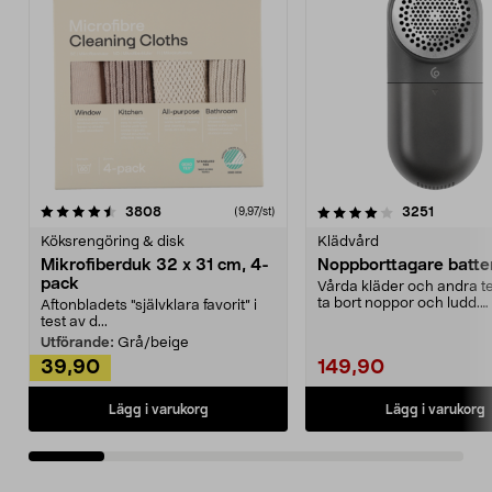
4.0av 5 stjärnor
recensioner
4.5av 5 stjärnor
recensio
3808
3251
(9,97/st)
Köksrengöring & disk
Klädvård
Mikrofiberduk 32 x 31 cm, 4-
Noppborttagare batter
pack
Vårda kläder och andra tex
ta bort noppor och ludd.
Aftonbladets "självklara favorit” i
Noppborttagaren fräs...
test av d...
Utförande:
Grå/beige
39,90
149,90
Lägg i varukorg
Lägg i varukorg