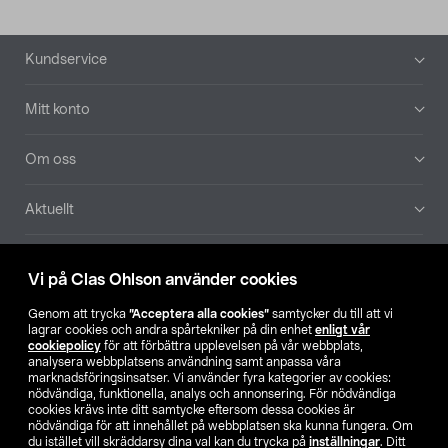
Sidfot
Kundservice
Mitt konto
Om oss
Aktuellt
Våra bolag
Vi på Clas Ohlson använder cookies
Hitta butik
Genom att trycka
”Acceptera alla cookies”
samtycker du till att vi
lagrar cookies och andra spårtekniker på din enhet
enligt vår
cookiepolicy
för att förbättra upplevelsen på vår webbplats,
SE
NO
FI
analysera webbplatsens användning samt anpassa våra
marknadsföringsinsatser. Vi använder fyra kategorier av cookies:
nödvändiga, funktionella, analys och annonsering. För nödvändiga
cookies krävs inte ditt samtycke eftersom dessa cookies är
nödvändiga för att innehållet på webbplatsen ska kunna fungera. Om
du istället vill skräddarsy dina val kan du trycka på
inställningar
. Ditt