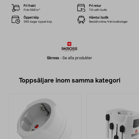
Fri frakt
Fri retur
Från 599 kr*
Till valfri butik
Öppet köp
Hämta i butik
365 dagar öppet köp
Beställ online, från butikslager
Skross
-
Se alla produkter
Toppsäljare inom samma kategori