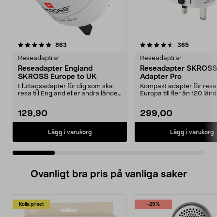
4.5 av 5 stjärnor
recensioner
4.5 av 5 stjärnor
recension
863
365
Reseadaptrar
Reseadaptrar
Reseadapter England
Reseadapter SKROSS
SKROSS Europe to UK
Adapter Pro
Eluttagsadapter för dig som ska
Kompakt adapter för resa
resa till England eller andra länder
Europa till fler än 120 län
med kontakt...
världen över. Fu...
129,90
299,00
Lägg i varukorg
Lägg i varukorg
Ovanligt bra pris på vanliga saker
Kolla priset
-25%