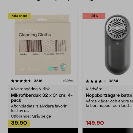
Kolla priset
-25%
4.0av 5 stjärnor
recensioner
4.5av 5 stjärnor
recensio
3816
3254
(9,97/st)
Köksrengöring & disk
Klädvård
Mikrofiberduk 32 x 31 cm, 4-
Noppborttagare batter
pack
Vårda kläder och andra tex
ta bort noppor och ludd.
Aftonbladets "självklara favorit” i
Noppborttagaren fräs...
test av d...
Utförande:
Grå/beige
39,90
149,90