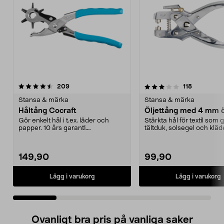
3.5 av 5 stjärnor
recensioner
3.5 av 5 stjärnor
recensione
209
118
Stansa & märka
Stansa & märka
Håltång Cocraft
Öljettång med 4 mm ö
Gör enkelt hål i t.ex. läder och
Stärkta hål för textil som 
papper. 10 års garanti.
tältduk, solsegel och kläd
Tysktillverkad.
Komplett set ...
149,90
99,90
Lägg i varukorg
Lägg i varukorg
Ovanligt bra pris på vanliga saker