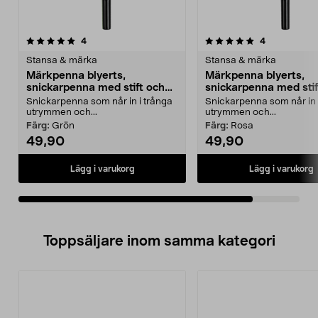
5.0av 5 stjärnor
recensioner
recensioner
4
4
Stansa & märka
Stansa & märka
Märkpenna blyerts,
Märkpenna blyerts,
snickarpenna med stift och
snickarpenna med stif
vässare
vässare
Snickarpenna som når in i trånga
Snickarpenna som når in 
utrymmen och...
utrymmen och...
Färg:
Grön
Färg:
Rosa
49,90
49,90
Lägg i varukorg
Lägg i varukorg
Toppsäljare inom samma kategori