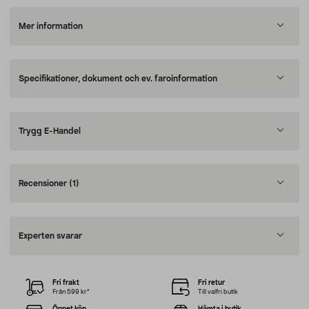
Mer information
Specifikationer, dokument och ev. faroinformation
Trygg E-Handel
Recensioner
(1)
Experten svarar
Fri frakt
Fri retur
Från 599 kr*
Till valfri butik
Öppet köp
Hämta i butik