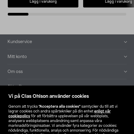
Lägg i varukorg
Lägg i varukorg
Sidfot
Kundservice
Mitt konto
Om oss
Aktuellt
Vi på Clas Ohlson använder cookies
Våra bolag
Genom att trycka
”Acceptera alla cookies”
samtycker du till att vi
lagrar cookies och andra spårtekniker på din enhet
enligt vår
Hitta butik
cookiepolicy
för att förbättra upplevelsen på vår webbplats,
analysera webbplatsens användning samt anpassa våra
marknadsföringsinsatser. Vi använder fyra kategorier av cookies:
nödvändiga, funktionella, analys och annonsering. För nödvändiga
SE
NO
FI