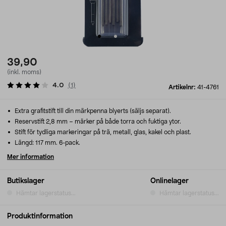
39,90
(inkl. moms)
4.0
(
1
)
Artikelnr:
41-4761
Extra grafitstift till din märkpenna blyerts (säljs separat).
Reservstift 2,8 mm – märker på både torra och fuktiga ytor.
Stift för tydliga markeringar på trä, metall, glas, kakel och plast.
Längd: 117 mm. 6-pack.
Mer information
Butikslager
Onlinelager
Hämtar lagerstatus...
Hämtar lagerstatus...
Produktinformation