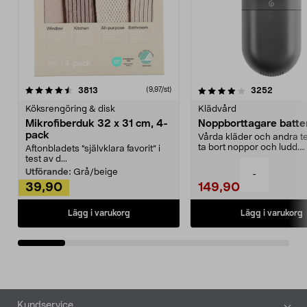
4.0av 5 stjärnor
recensioner
4.5av 5 stjärnor
recensio
3813
3252
(9,97/st)
Köksrengöring & disk
Klädvård
Mikrofiberduk 32 x 31 cm, 4-
Noppborttagare batter
pack
Vårda kläder och andra tex
ta bort noppor och ludd.
Aftonbladets "självklara favorit” i
Noppborttagaren fräs...
test av d...
Utförande:
Grå/beige
-
39,90
149,90
Lägg i varukorg
Lägg i varukorg
Sidfot
Kundservice