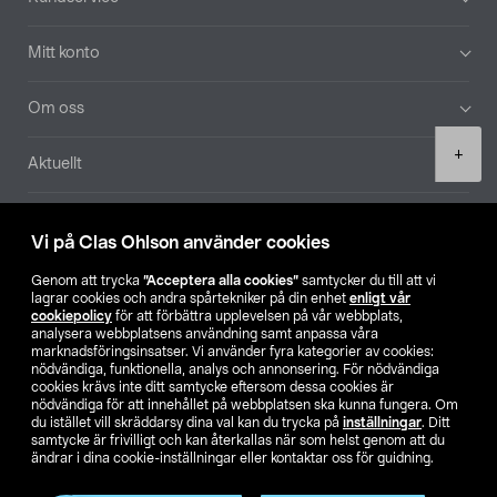
Mitt konto
Om oss
Product
+
Aktuellt
quantity
Våra bolag
Vi på Clas Ohlson använder cookies
Hitta butik
Genom att trycka
”Acceptera alla cookies”
samtycker du till att vi
lagrar cookies och andra spårtekniker på din enhet
enligt vår
cookiepolicy
för att förbättra upplevelsen på vår webbplats,
SE
NO
FI
analysera webbplatsens användning samt anpassa våra
marknadsföringsinsatser. Vi använder fyra kategorier av cookies:
nödvändiga, funktionella, analys och annonsering. För nödvändiga
cookies krävs inte ditt samtycke eftersom dessa cookies är
nödvändiga för att innehållet på webbplatsen ska kunna fungera. Om
du istället vill skräddarsy dina val kan du trycka på
inställningar
. Ditt
samtycke är frivilligt och kan återkallas när som helst genom att du
ändrar i dina cookie-inställningar eller kontaktar oss för guidning.
Köpvillkor
Privacy statement
Klubbvillkor
För företag