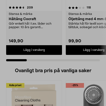
3.5 av 5 stjärnor
recensioner
3.5 av 5 stjärnor
recensione
209
118
Stansa & märka
Stansa & märka
Håltång Cocraft
Öljettång med 4 mm ö
Gör enkelt hål i t.ex. läder och
Stärkta hål för textil som 
papper. 10 års garanti.
tältduk, solsegel och kläd
Tysktillverkad.
Komplett set ...
149,90
99,90
Lägg i varukorg
Lägg i varukorg
Ovanligt bra pris på vanliga saker
Kolla priset
-25%