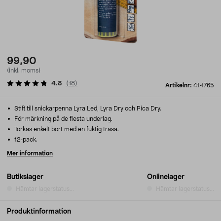
99,90
(inkl. moms)
4.8
(
18
)
Artikelnr:
41-1765
Stift till snickarpenna Lyra Led, Lyra Dry och Pica Dry.
För märkning på de flesta underlag.
Torkas enkelt bort med en fuktig trasa.
12-pack.
Mer information
Butikslager
Onlinelager
Hämtar lagerstatus...
Hämtar lagerstatus...
Produktinformation