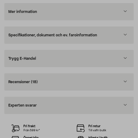
Mer information
Specifikationer, dokument och ev. faroinformation
Trygg E-Handel
Recensioner
(18)
Experten svarar
Fri frakt
Fri retur
Från 599 kr*
Till valfri butik
Öppet köp
Hämta i butik