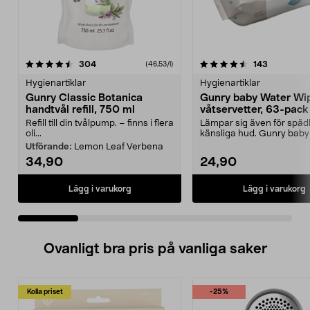
4.5 av 5 stjärnor
recensioner
4.5 av 5 stjärnor
recensione
304
143
(46,53/l)
Hygienartiklar
Hygienartiklar
Gunry Classic Botanica
Gunry baby Water Wi
handtvål refill, 750 ml
våtservetter, 63-pack
Refill till din tvålpump. – finns i flera
Lämpar sig även för spä
oli...
känsliga hud. Gunry baby
Wipes – våtservette...
Utförande:
Lemon Leaf Verbena
34,90
24,90
Lägg i varukorg
Lägg i varukorg
Ovanligt bra pris på vanliga saker
Kolla priset
-25%