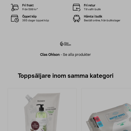
Fri frakt
Fri retur
Från 599 kr*
Till valfri butik
Öppet köp
Hämta i butik
365 dagar öppet köp
Beställ online, från butikslager
Clas Ohlson
-
Se alla produkter
Toppsäljare inom samma kategori