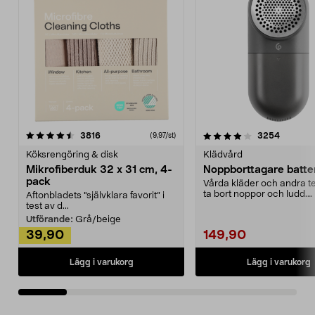
4.0av 5 stjärnor
recensioner
4.5av 5 stjärnor
recensio
3816
3254
(9,97/st)
Köksrengöring & disk
Klädvård
Mikrofiberduk 32 x 31 cm, 4-
Noppborttagare batter
pack
Vårda kläder och andra tex
ta bort noppor och ludd.
Aftonbladets "självklara favorit” i
Noppborttagaren fräs...
test av d...
Utförande:
Grå/beige
39,90
149,90
Lägg i varukorg
Lägg i varukorg