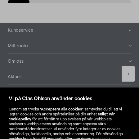
Sidfot
Kundservice
Mitt konto
Om oss
Product
+
Aktuellt
quantity
Våra bolag
Vi på Clas Ohlson använder cookies
Hitta butik
Genom att trycka
”Acceptera alla cookies”
samtycker du till att vi
lagrar cookies och andra spårtekniker på din enhet
enligt vår
cookiepolicy
för att förbättra upplevelsen på vår webbplats,
SE
NO
FI
analysera webbplatsens användning samt anpassa våra
marknadsföringsinsatser. Vi använder fyra kategorier av cookies:
nödvändiga, funktionella, analys och annonsering. För nödvändiga