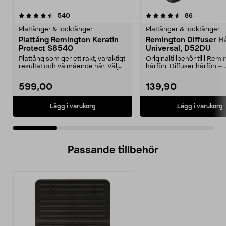
4.5 av 5 stjärnor
recensioner
3.0 av 5 stjärnor
recensione
540
86
Plattänger & locktänger
Plattänger & locktänger
Plattång Remington Keratin
Remington Diffuser H
Protect S8540
Universal, D52DU
Plattång som ger ett rakt, varaktigt
Originaltillbehör tilll Rem
resultat och välmående hår. Välj
hårfön. Diffuser hårfön –
temperatur...
munstycke för vackra...
599,00
139,90
Lägg i varukorg
Lägg i varukorg
Passande tillbehör