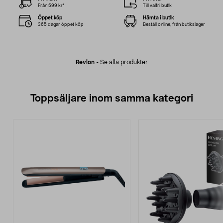
Från 599 kr*
Till valfri butik
Öppet köp
Hämta i butik
365 dagar öppet köp
Beställ online, från butikslager
Revlon
-
Se alla produkter
Toppsäljare inom samma kategori