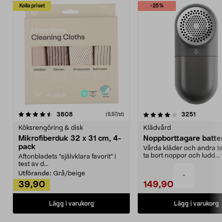
Kolla priset
-25%
4.0av 5 stjärnor
recensioner
4.5av 5 stjärnor
recensio
3808
3251
(9,97/st)
Köksrengöring & disk
Klädvård
Mikrofiberduk 32 x 31 cm, 4-
Noppborttagare batter
pack
Vårda kläder och andra tex
ta bort noppor och ludd.
Aftonbladets "självklara favorit” i
Noppborttagaren fräs...
test av d...
Utförande:
Grå/beige
-
39,90
149,90
Lägg i varukorg
Lägg i varukorg