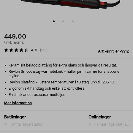
449,00
(inkl. moms)
4.5
(
20
)
Artikelnr:
44-9912
Keramiskt belagd plattång för extra glans och långvariga resultat.
Revlon Smoothstay-värmeteknik – håller jämn värme för snabbare
styling.
Revlon plattång – justera temperaturen i 10 steg, upp till 235 °C.
Ergonomiskt handtag och enkel att kontrollera.
En tillhörande resepåse medföljer.
Mer information
Butikslager
Onlinelager
Hämtar lagerstatus...
Hämtar lagerstatus...