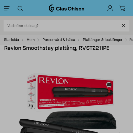
Startsida
Hem
Personvård & hälsa
Plattänger & locktänger
R
Revlon Smoothstay plattång, RVST2211PE