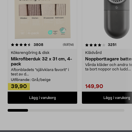
4.0av 5 stjärnor
recensioner
4.5av 5 stjärnor
recensio
3808
3251
(9,97/st)
Köksrengöring & disk
Klädvård
Mikrofiberduk 32 x 31 cm, 4-
Noppborttagare batter
pack
Vårda kläder och andra tex
ta bort noppor och ludd.
Aftonbladets "självklara favorit” i
Noppborttagaren fräs...
test av d...
Utförande:
Grå/beige
39,90
149,90
Lägg i varukorg
Lägg i varukorg