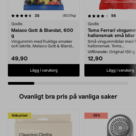
4.0 av 5 stjärnor
recensioner
4.0 av 5 stjärnor
recensione
35
56
(83,17/kg)
Godis
Godis
Malaco Gott & Blandat, 600
Toms Ferrari vingumm
g
hallonsmak små bilar
Vingummin med fruktiga smaker
Små vingummibilar med 
och lakrits. Malaco Gott & Blandat
hallonsmak. Toms...
- unik mix av s...
Utförande:
Original 130 g
49,90
12,90
Lägg i varukorg
Lägg i varukorg
Ovanligt bra pris på vanliga saker
Kolla priset
-25%