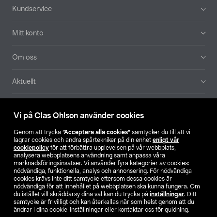
Sidfot
Kundservice
Mitt konto
Om oss
Aktuellt
Våra bolag
Vi på Clas Ohlson använder cookies
Hitta butik
Genom att trycka
”Acceptera alla cookies”
samtycker du till att vi
lagrar cookies och andra spårtekniker på din enhet
enligt vår
cookiepolicy
för att förbättra upplevelsen på vår webbplats,
SE
NO
FI
analysera webbplatsens användning samt anpassa våra
marknadsföringsinsatser. Vi använder fyra kategorier av cookies:
nödvändiga, funktionella, analys och annonsering. För nödvändiga
cookies krävs inte ditt samtycke eftersom dessa cookies är
nödvändiga för att innehållet på webbplatsen ska kunna fungera. Om
du istället vill skräddarsy dina val kan du trycka på
inställningar
. Ditt
samtycke är frivilligt och kan återkallas när som helst genom att du
ändrar i dina cookie-inställningar eller kontaktar oss för guidning.
Köpvillkor
Privacy statement
Klubbvillkor
För företag