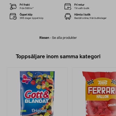
Fri frakt
Fri retur
Från 599 kr*
Till valfri butik
Öppet köp
Hämta i butik
365 dagar öppet köp
Beställ online, från butikslager
Riesen
-
Se alla produkter
Toppsäljare inom samma kategori