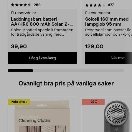
4.0 av 5 stjärnor
recensioner
4.5 av 5 stjärnor
recensione
259
477
El reservdelar
El reservdelar
Laddningsbart batteri
Solcell 160 mm med
AA/HR6 800 mAh Solar, 2-
lampglob 95 mm
pack
Solcellsbatteri speciellt framtagen
Reservdel som passar fle
för trädgårdsbelysning med
solcellslampor och -korga
solceller och AA-...
Northlight. Solcell d...
39,90
129,00
Läs mer
Lägg i varukorg
Ovanligt bra pris på vanliga saker
Kolla priset
-25%