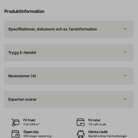
Produktinformation
Specifikationer, dokument och ev. faroinformation
Trygg E-Handel
Recensioner
(4)
Experten svarar
Fri frakt
Fri retur
Från 599 kr*
Till valfri butik
Öppet köp
Hämta i butik
365 dagar öppet köp
Beställ online, från butikslager