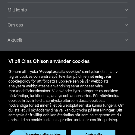
Mitt konto
Om oss
Aktuellt
Våra bolag
Vi på Clas Ohlson använder cookies
Hitta butik
Genom att trycka
”Acceptera alla cookies”
samtycker du till att vi
lagrar cookies och andra spårtekniker på din enhet
enligt vår
cookiepolicy
för att förbättra upplevelsen på vår webbplats,
SE
NO
FI
analysera webbplatsens användning samt anpassa våra
marknadsföringsinsatser. Vi använder fyra kategorier av cookies:
nödvändiga, funktionella, analys och annonsering. För nödvändiga
cookies krävs inte ditt samtycke eftersom dessa cookies är
nödvändiga för att innehållet på webbplatsen ska kunna fungera. Om
du istället vill skräddarsy dina val kan du trycka på
inställningar
. Ditt
samtycke är frivilligt och kan återkallas när som helst genom att du
ändrar i dina cookie-inställningar eller kontaktar oss för guidning.
Köpvillkor
Privacy statement
Klubbvillkor
För företag
Ändra till priser exklusive moms
Produkten har utgått
Acceptera alla cookies
Avvisa alla