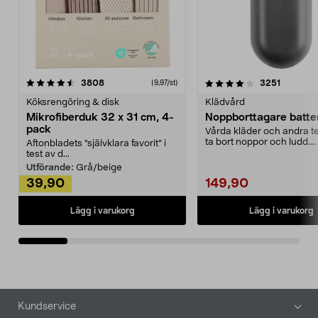
4.0av 5 stjärnor
recensioner
4.5av 5 stjärnor
recensio
3808
3251
(9,97/st)
Köksrengöring & disk
Klädvård
Mikrofiberduk 32 x 31 cm, 4-
Noppborttagare batter
pack
Vårda kläder och andra tex
ta bort noppor och ludd.
Aftonbladets "självklara favorit” i
Noppborttagaren fräs...
test av d...
Utförande:
Grå/beige
39,90
149,90
Lägg i varukorg
Lägg i varukorg
Sidfot
Kundservice