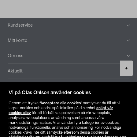
Sidfot
Kundservice
Mitt konto
Om oss
Product
+
Aktuellt
quantity
Våra bolag
Vi på Clas Ohlson använder cookies
Hitta butik
Genom att trycka
”Acceptera alla cookies”
samtycker du till att vi
lagrar cookies och andra spårtekniker på din enhet
enligt vår
cookiepolicy
för att förbättra upplevelsen på vår webbplats,
SE
NO
FI
analysera webbplatsens användning samt anpassa våra
marknadsföringsinsatser. Vi använder fyra kategorier av cookies:
nödvändiga, funktionella, analys och annonsering. För nödvändiga
cookies krävs inte ditt samtycke eftersom dessa cookies är