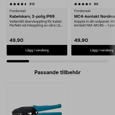
4.5 av 5 stjärnor
recensioner
4.0 av 5 stjärnor
recensione
213
80
Fordonsel
Fordonsel
Kabelskarv, 3-polig IP68
MC4-kontakt Nordmax
Vattentät skarvkoppling för kabel.
Koppla in din solpanel. M
Perfekt vid inkoppling av våra LED-
kontakt NM-MC4S – 1 par
strålkasta...
och hona. Kontakten pa...
49,90
49,90
Lägg i varukorg
Lägg i varukorg
Passande tillbehör