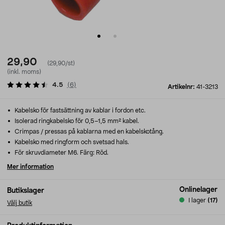
29,90
(29,90/st)
(inkl. moms)
4.5
(
6
)
Artikelnr:
41-3213
Kabelsko för fastsättning av kablar i fordon etc.
Isolerad ringkabelsko för 0,5–1,5 mm² kabel.
Crimpas / pressas på kablarna med en kabelskotång.
Kabelsko med ringform och svetsad hals.
För skruvdiameter M6. Färg: Röd.
Mer information
Onlinelager
Butikslager
I lager
(17)
Välj butik