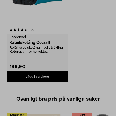
recensioner
65
Fordonsel
Kabelskotång Cocraft
Rejäl kabelskotång med utväxling.
Returspärr för korrekta
pressningar. För isole...
199,90
Lägg i varukorg
Ovanligt bra pris på vanliga saker
Kolla priset
-25%