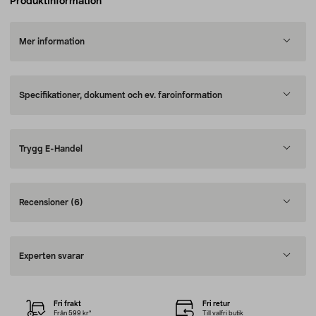
Produktinformation
Mer information
Specifikationer, dokument och ev. faroinformation
Trygg E-Handel
Recensioner
(6)
Experten svarar
Fri frakt
Fri retur
Från 599 kr*
Till valfri butik