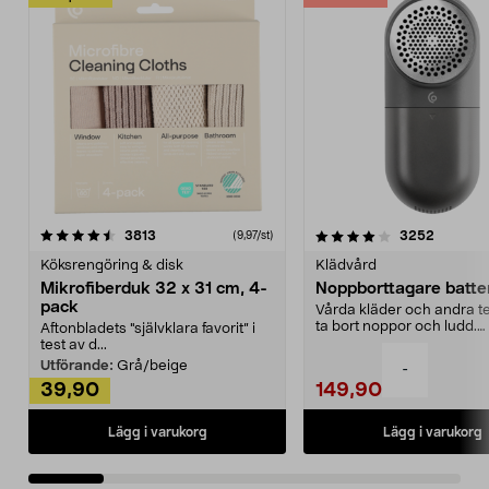
4.0av 5 stjärnor
recensioner
4.5av 5 stjärnor
recensio
3813
3252
(9,97/st)
Köksrengöring & disk
Klädvård
Mikrofiberduk 32 x 31 cm, 4-
Noppborttagare batter
pack
Vårda kläder och andra tex
ta bort noppor och ludd.
Aftonbladets "självklara favorit” i
Noppborttagaren fräs...
test av d...
Utförande:
Grå/beige
-
39,90
149,90
Lägg i varukorg
Lägg i varukorg