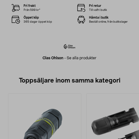
Fri frakt
Fri retur
Från 599 kr*
Till valfri butik
Öppet köp
Hämta i butik
365 dagar öppet köp
Beställ online, från butikslager
Clas Ohlson
-
Se alla produkter
Toppsäljare inom samma kategori