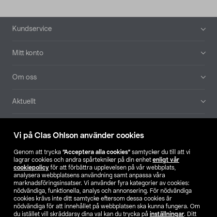
Sidfot
Kundservice
Mitt konto
Om oss
Aktuellt
Våra bolag
Vi på Clas Ohlson använder cookies
Hitta butik
Genom att trycka
”Acceptera alla cookies”
samtycker du till att vi
lagrar cookies och andra spårtekniker på din enhet
enligt vår
cookiepolicy
för att förbättra upplevelsen på vår webbplats,
SE
NO
FI
analysera webbplatsens användning samt anpassa våra
marknadsföringsinsatser. Vi använder fyra kategorier av cookies:
nödvändiga, funktionella, analys och annonsering. För nödvändiga
cookies krävs inte ditt samtycke eftersom dessa cookies är
nödvändiga för att innehållet på webbplatsen ska kunna fungera. Om
du istället vill skräddarsy dina val kan du trycka på
inställningar
. Ditt