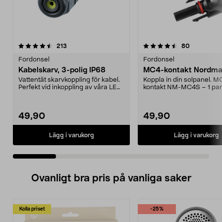
4.5 av 5 stjärnor
recensioner
4.0 av 5 stjärnor
recensione
213
80
Fordonsel
Fordonsel
Kabelskarv, 3-polig IP68
MC4-kontakt Nordmax
Vattentät skarvkoppling för kabel.
Koppla in din solpanel. M
Perfekt vid inkoppling av våra LED-
kontakt NM-MC4S – 1 par
strålkasta...
och hona. Kontakten pa...
49,90
49,90
Lägg i varukorg
Lägg i varukorg
Ovanligt bra pris på vanliga saker
Kolla priset
-25%