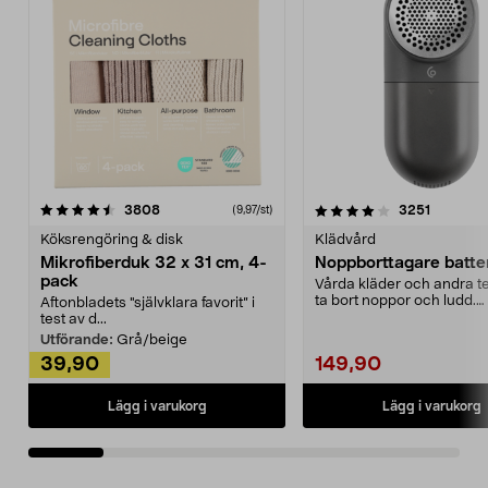
4.0av 5 stjärnor
recensioner
4.5av 5 stjärnor
recensio
3808
3251
(9,97/st)
Köksrengöring & disk
Klädvård
Mikrofiberduk 32 x 31 cm, 4-
Noppborttagare batter
pack
Vårda kläder och andra tex
ta bort noppor och ludd.
Aftonbladets "självklara favorit” i
Noppborttagaren fräs...
test av d...
Utförande:
Grå/beige
39,90
149,90
Lägg i varukorg
Lägg i varukorg