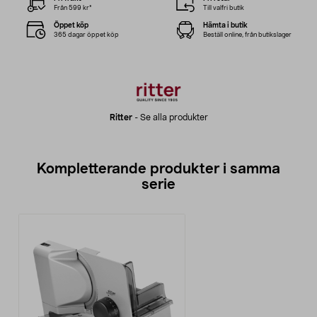
Från 599 kr*
Till valfri butik
Öppet köp
Hämta i butik
365 dagar öppet köp
Beställ online, från butikslager
Ritter
-
Se alla produkter
Kompletterande produkter i samma
serie