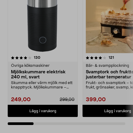
4.0 av 5 stjärnor
recensioner
4.5 av 5 stjärnor
recensione
130
121
Övriga köksmaskiner
Bär- & svampplockning
Mjölkskummare elektrisk
Svamptork och fruktt
240 ml, svart
justerbar temperatur
Skumma eller värm mjölk med ett
Frukt- och svamptork – t
knapptryck. Mjölkskummare –
frukt, grönsaker, svamp, k
dubbelväggig kanna m...
örter med varmluf...
249,00
399,00
299,00
Lägg i varukorg
Lägg i varukorg