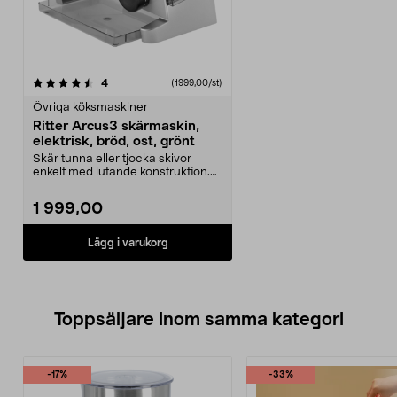
recensioner
4
(1999,00/st)
Övriga köksmaskiner
Ritter Arcus3 skärmaskin,
elektrisk, bröd, ost, grönt
Skär tunna eller tjocka skivor
enkelt med lutande konstruktion.
Ritter Arcus3 sk...
1 999,00
Lägg i varukorg
Toppsäljare inom samma kategori
-17%
-33%