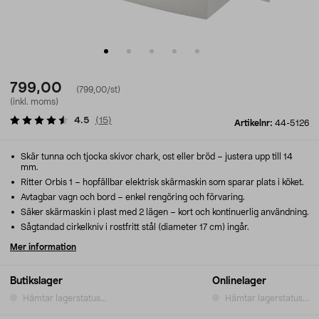
799,00
(799,00/st)
(inkl. moms)
4.5
(
15
)
Artikelnr:
44-5126
Skär tunna och tjocka skivor chark, ost eller bröd – justera upp till 14
mm.
Ritter Orbis 1 – hopfällbar elektrisk skärmaskin som sparar plats i köket.
Avtagbar vagn och bord – enkel rengöring och förvaring.
Säker skärmaskin i plast med 2 lägen – kort och kontinuerlig användning.
Sågtandad cirkelkniv i rostfritt stål (diameter 17 cm) ingår.
Mer information
Butikslager
Onlinelager
Hämtar lagerstatus...
Hämtar lagerstatus...