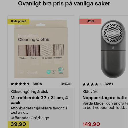
Ovanligt bra pris på vanliga saker
Kolla priset
-25%
4.0av 5 stjärnor
recensioner
4.5av 5 stjärnor
recensio
3808
3251
(9,97/st)
Köksrengöring & disk
Klädvård
Mikrofiberduk 32 x 31 cm, 4-
Noppborttagare batter
pack
Vårda kläder och andra tex
ta bort noppor och ludd.
Aftonbladets "självklara favorit” i
Noppborttagaren fräs...
test av d...
Utförande:
Grå/beige
39,90
149,90