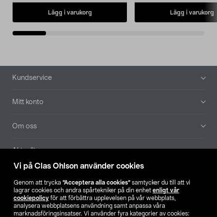
Lägg i varukorg
Lägg i varukorg
Sidfot
Kundservice
Mitt konto
Om oss
Aktuellt
Vi på Clas Ohlson använder cookies
Våra bolag
Genom att trycka
”Acceptera alla cookies”
samtycker du till att vi
lagrar cookies och andra spårtekniker på din enhet
enligt vår
Hitta butik
cookiepolicy
för att förbättra upplevelsen på vår webbplats,
analysera webbplatsens användning samt anpassa våra
marknadsföringsinsatser. Vi använder fyra kategorier av cookies: