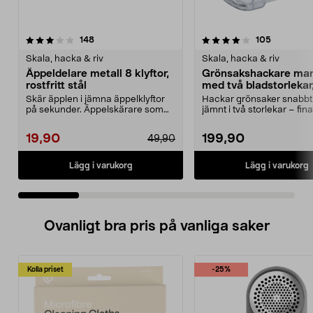
4.0 av 5 stjärnor
recensioner
4.5 av 5 stjärnor
recension
148
105
Skala, hacka & riv
Skala, hacka & riv
Äppeldelare metall 8 klyftor,
Grönsakshackare man
rostfritt stål
med två bladstorlekar,
liter
Skär äpplen i jämna äppelklyftor
Hackar grönsaker snabbt
på sekunder. Äppelskärare som
jämnt i två storlekar – fina
delar äpplet i 8 ...
grova bitar. Manu...
19,90
199,90
49,90
Lägg i varukorg
Lägg i varukorg
Ovanligt bra pris på vanliga saker
Kolla priset
-25%