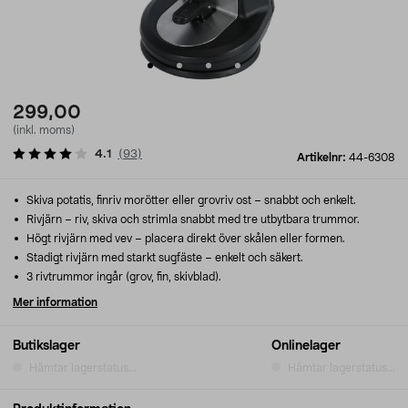
299,00
(inkl. moms)
4.1
(
93
)
Artikelnr:
44-6308
Skiva potatis, finriv morötter eller grovriv ost – snabbt och enkelt.
Rivjärn – riv, skiva och strimla snabbt med tre utbytbara trummor.
Högt rivjärn med vev – placera direkt över skålen eller formen.
Stadigt rivjärn med starkt sugfäste – enkelt och säkert.
3 rivtrummor ingår (grov, fin, skivblad).
Mer information
Butikslager
Onlinelager
Hämtar lagerstatus...
Hämtar lagerstatus...