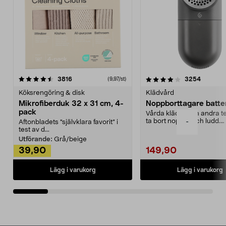
4.0av 5 stjärnor
recensioner
4.5av 5 stjärnor
recensio
3816
3254
(9,97/st)
Köksrengöring & disk
Klädvård
Mikrofiberduk 32 x 31 cm, 4-
Noppborttagare batter
pack
Vårda kläder och andra tex
ta bort noppor och ludd.
-
Aftonbladets "självklara favorit” i
Noppborttagaren fräs...
test av d...
Utförande:
Grå/beige
39,90
149,90
Lägg i varukorg
Lägg i varukorg