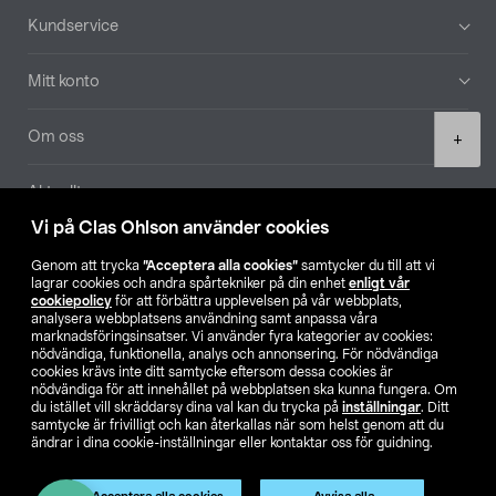
Sidfot
Kundservice
Mitt konto
Product
Om oss
+
quantity
Aktuellt
Vi på Clas Ohlson använder cookies
Våra bolag
Genom att trycka
”Acceptera alla cookies”
samtycker du till att vi
lagrar cookies och andra spårtekniker på din enhet
enligt vår
Hitta butik
cookiepolicy
för att förbättra upplevelsen på vår webbplats,
analysera webbplatsens användning samt anpassa våra
marknadsföringsinsatser. Vi använder fyra kategorier av cookies:
nödvändiga, funktionella, analys och annonsering. För nödvändiga
SE
NO
FI
cookies krävs inte ditt samtycke eftersom dessa cookies är
nödvändiga för att innehållet på webbplatsen ska kunna fungera. Om
du istället vill skräddarsy dina val kan du trycka på
inställningar
. Ditt
samtycke är frivilligt och kan återkallas när som helst genom att du
ändrar i dina cookie-inställningar eller kontaktar oss för guidning.