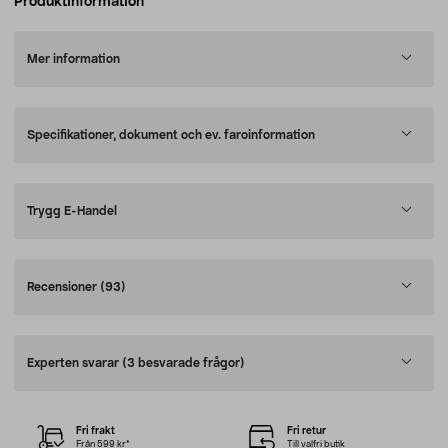
Produktinformation
Mer information
Specifikationer, dokument och ev. faroinformation
Trygg E-Handel
Recensioner
(93)
Experten svarar
(3 besvarade frågor)
Fri frakt
Fri retur
Från 599 kr*
Till valfri butik