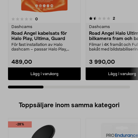
1.5av 5 stjärnor
recensioner
2
recensioner
0
0.0 av 5 stjärnor
Dashcams
Dashcams
Road Angel kabelsats för
Road Angel Halo Ulti
Halo Play, Ultima, Guard
bilkamera fram och b
Dual GPS
För fast installation av Halo
Filmar i 4K framåt och Fu
dashcam – passar Halo Play,
bakåt med bildstabiliseri
Ultima och Guard. Road...
Angel dual dash...
489,00
3 990,00
Lägg i varukorg
Lägg i varukorg
Toppsäljare inom samma kategori
-28%