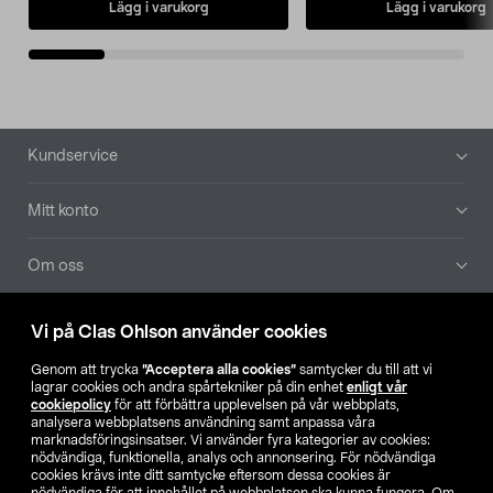
Lägg i varukorg
Lägg i varukorg
Sidfot
Kundservice
Mitt konto
Om oss
Aktuellt
Vi på Clas Ohlson använder cookies
Genom att trycka
”Acceptera alla cookies”
samtycker du till att vi
Våra bolag
lagrar cookies och andra spårtekniker på din enhet
enligt vår
cookiepolicy
för att förbättra upplevelsen på vår webbplats,
analysera webbplatsens användning samt anpassa våra
Hitta butik
marknadsföringsinsatser. Vi använder fyra kategorier av cookies:
nödvändiga, funktionella, analys och annonsering. För nödvändiga
cookies krävs inte ditt samtycke eftersom dessa cookies är
SE
NO
FI