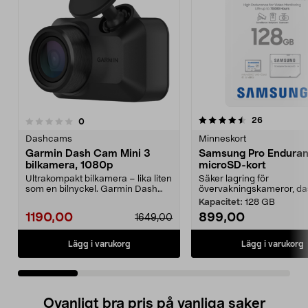
4.5 av 5 stjärnor
4.5 av 5 stjärnor
recensione
26
recensioner
0
Dashcams
Minneskort
Garmin Dash Cam Mini 3
Samsung Pro Endura
bilkamera, 1080p
microSD-kort
Ultrakompakt bilkamera – lika liten
Säker lagring för
som en bilnyckel. Garmin Dash
övervakningskameror, das
Cam Mini 3 kam...
Kapacitet:
128 GB
1190,00
899,00
1649,00
Lägg i varukorg
Lägg i varukorg
Ovanligt bra pris på vanliga saker