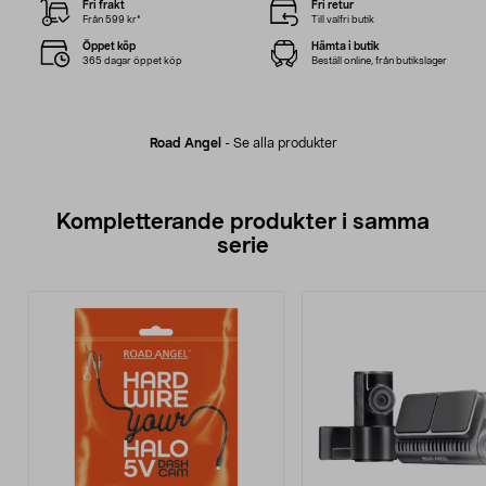
Fri frakt
Fri retur
Från 599 kr*
Till valfri butik
Öppet köp
Hämta i butik
365 dagar öppet köp
Beställ online, från butikslager
Road Angel
-
Se alla produkter
Kompletterande produkter i samma
serie