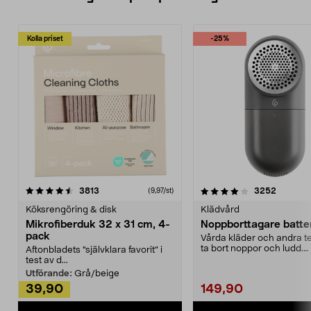
Kolla priset
-25%
4.0av 5 stjärnor
recensioner
4.5av 5 stjärnor
recensio
3813
3252
(9,97/st)
Köksrengöring & disk
Klädvård
Mikrofiberduk 32 x 31 cm, 4-
Noppborttagare batter
pack
Vårda kläder och andra tex
ta bort noppor och ludd.
Aftonbladets "självklara favorit” i
Noppborttagaren fräs...
test av d...
Utförande:
Grå/beige
39,90
149,90