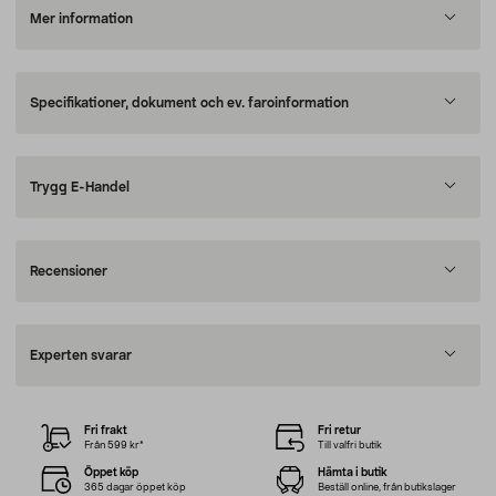
Mer information
Specifikationer, dokument och ev. faroinformation
Trygg E-Handel
Recensioner
Experten svarar
Fri frakt
Fri retur
Från 599 kr*
Till valfri butik
Öppet köp
Hämta i butik
365 dagar öppet köp
Beställ online, från butikslager