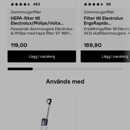
4.5 av 5 stjärnor
recensioner
4.5 av 5 stjärnor
recensione
453
86
Dammsugarfilter
Dammsugarfilter
HEPA-filter till
Filter till Electrolux
Electrolux/Philips/Volta
ErgoRapido
dammsugare
skaftdammsugare
Passande dammsugare Electrolux
Ersättningsfilter till Elect
& Philips med hepa filter: EF 18EFH
AEG skaftdammsugare. Al
12EFH 13 EFS1...
till filte...
119,00
169,90
Lägg i varukorg
Lägg i varukorg
Används med