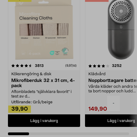
4.0av 5 stjärnor
recensioner
4.5av 5 stjärnor
recensio
3813
3252
(9,97/st)
Köksrengöring & disk
Klädvård
Mikrofiberduk 32 x 31 cm, 4-
Noppborttagare batter
pack
Vårda kläder och andra tex
ta bort noppor och ludd.
Aftonbladets "självklara favorit” i
Noppborttagaren fräs...
test av d...
Utförande:
Grå/beige
-
39,90
149,90
Lägg i varukorg
Lägg i varukorg