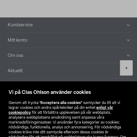
Sidfot
Kundservice
Mitt konto
Om oss
Product
+
Aktuellt
quantity
Våra bolag
Vi på Clas Ohlson använder cookies
Hitta butik
Genom att trycka
”Acceptera alla cookies”
samtycker du till att vi
lagrar cookies och andra spårtekniker på din enhet
enligt vår
cookiepolicy
för att förbättra upplevelsen på vår webbplats,
SE
NO
FI
analysera webbplatsens användning samt anpassa våra
marknadsföringsinsatser. Vi använder fyra kategorier av cookies:
nödvändiga, funktionella, analys och annonsering. För nödvändiga
cookies krävs inte ditt samtycke eftersom dessa cookies är