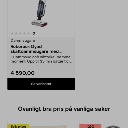
recensioner
0
Dammsugare
Roborock Dyad
skaftdammsugare med
moppfunktion
• Dammsug och våttorka i samma
moment. Upp till 35 min batteritid.
• Roborock Dyad
skaftdammsugare städar upp till
4 590,00
280 kvm på en laddning.
• Golvtorkningsläge – tar upp
vatten från badrumsgolvet när
Se varianter
barnen badat.
• Batteridriven dammsugare som
anpassar sugkraften efter
underlaget.
• Självrengörande med ett
Ovanligt bra pris på vanliga saker
knapptryck.
Kolla priset
-25%