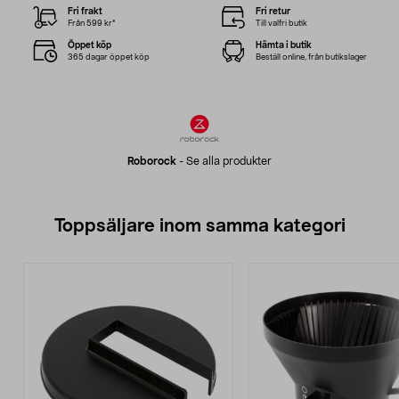
Fri frakt
Fri retur
Från 599 kr*
Till valfri butik
Öppet köp
Hämta i butik
365 dagar öppet köp
Beställ online, från butikslager
Roborock
-
Se alla produkter
Toppsäljare inom samma kategori