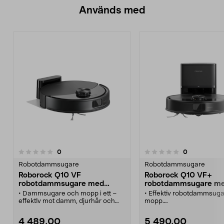
Används med
recensioner
recensioner
0
0
0.0 av 5 stjärnor
Robotdammsugare
Robotdammsugare
Roborock Q10 VF
Roborock Q10 VF+
robotdammsugare med
robotdammsugare m
mopp
mopp och station
• Dammsugare och mopp i ett –
• Effektiv robotdammsug
effektiv mot damm, djurhår och
mopp.
envisa fläckar.
• Roborock Q10 VF+
• Roborock Q10 VF
robotdammsugare och v
4 489,00
5 490,00
robotdammsugare mopp – med
med vibrationer.