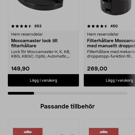
4.5 av 5 stjärnor
recensioner
4.5 av 5 stjärnor
recension
953
450
Hem reservdelar
Hem reservdelar
Moccamaster lock till
Filterhållare Moccam
filterhållare
med manuellt dropps
Lock för Moccamaster H, K, KB,
Filterhållare med mekani
KBG, KBGC, Optio, Automatic,
droppstopp-funktion till
Automatic S, Manual ...
Moccamaster kaffebryggar
149,90
269,00
Lägg i varukorg
Lägg i varukorg
Passande tillbehör