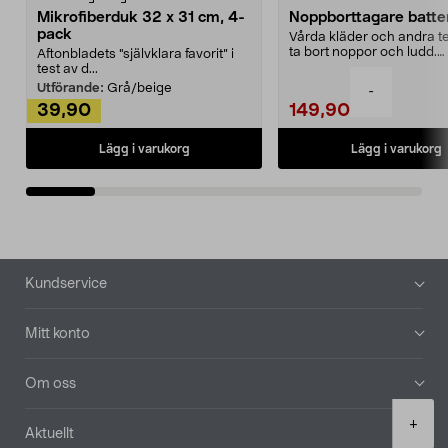
Mikrofiberduk 32 x 31 cm, 4-
Noppborttagare batter
pack
Vårda kläder och andra tex
ta bort noppor och ludd.
Aftonbladets "självklara favorit” i
Noppborttagaren fräs...
test av d...
Utförande:
Grå/beige
-
39,90
149,90
Lägg i varukorg
Lägg i varukorg
Sidfot
Kundservice
Mitt konto
Om oss
Product
+
Aktuellt
quantity