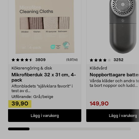
4.0av 5 stjärnor
recensioner
4.5av 5 stjärnor
recensio
3809
3252
(9,97/st)
Köksrengöring & disk
Klädvård
Mikrofiberduk 32 x 31 cm, 4-
Noppborttagare batter
pack
Vårda kläder och andra tex
ta bort noppor och ludd.
Aftonbladets "självklara favorit” i
Noppborttagaren fräs...
test av d...
Utförande:
Grå/beige
39,90
149,90
Lägg i varukorg
Lägg i varukorg