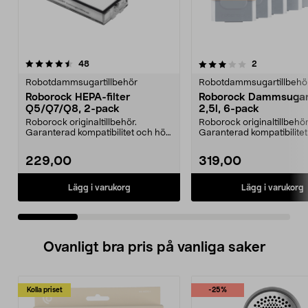
3.0 av 5 stjärnor
recensioner
4.5 av 5 stjärnor
recensioner
48
2
Robotdammsugartillbehör
Robotdammsugartillbehö
Roborock HEPA-filter
Roborock Dammsugar
Q5/Q7/Q8, 2-pack
2,5l, 6-pack
Roborock originaltillbehör.
Roborock originaltillbehör
Garanterad kompatibilitet och hög
Garanterad kompatibilite
kvalitet. Hög filt...
kvalitet. 2,5 lite...
229,00
319,00
Lägg i varukorg
Lägg i varukorg
Ovanligt bra pris på vanliga saker
Kolla priset
-25%