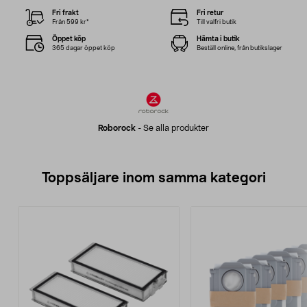
Fri frakt
Fri retur
Från 599 kr*
Till valfri butik
Öppet köp
Hämta i butik
365 dagar öppet köp
Beställ online, från butikslager
Roborock
-
Se alla produkter
Toppsäljare inom samma kategori