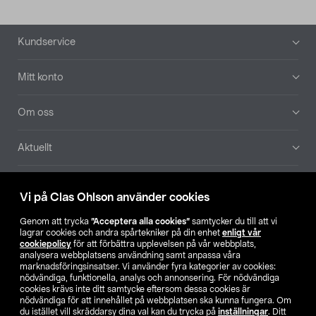
Sidfot
Kundservice
Mitt konto
Om oss
Aktuellt
Våra bolag
Vi på Clas Ohlson använder cookies
Hitta butik
Genom att trycka
”Acceptera alla cookies”
samtycker du till att vi
lagrar cookies och andra spårtekniker på din enhet
enligt vår
cookiepolicy
för att förbättra upplevelsen på vår webbplats,
SE
NO
FI
analysera webbplatsens användning samt anpassa våra
marknadsföringsinsatser. Vi använder fyra kategorier av cookies:
nödvändiga, funktionella, analys och annonsering. För nödvändiga
cookies krävs inte ditt samtycke eftersom dessa cookies är
nödvändiga för att innehållet på webbplatsen ska kunna fungera. Om
du istället vill skräddarsy dina val kan du trycka på
inställningar
. Ditt