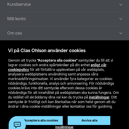
Sidfot
Kundservice
Mitt konto
Om oss
Aktuellt
Vi på Clas Ohlson använder cookies
Genom att trycka
”Acceptera alla cookies”
samtycker du till att vi
Våra bolag
lagrar cookies och andra spårtekniker på din enhet
enligt vår
cookiepolicy
för att förbättra upplevelsen på vår webbplats,
analysera webbplatsens användning samt anpassa våra
Hitta butik
marknadsföringsinsatser. Vi använder fyra kategorier av cookies:
nödvändiga, funktionella, analys och annonsering. För nödvändiga
cookies krävs inte ditt samtycke eftersom dessa cookies är
SE
NO
FI
nödvändiga för att innehållet på webbplatsen ska kunna fungera. Om
du istället vill skräddarsy dina val kan du trycka på
inställningar
. Ditt
samtycke är frivilligt och kan återkallas när som helst genom att du
ändrar i dina cookie-inställningar eller kontaktar oss för guidning.
Acceptera alla cookies
Avvisa alla
Inställningar
Köpvillkor
Privacy statement
Klubbvillkor
För företag