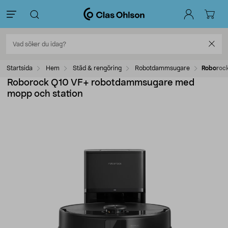
Startsida
Hem
Städ & rengöring
Robotdammsugare
Roboroc
Roborock Q10 VF+ robotdammsugare med
mopp och station