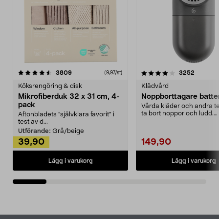
4.0av 5 stjärnor
recensioner
4.5av 5 stjärnor
recensio
3809
3252
(9,97/st)
Köksrengöring & disk
Klädvård
Mikrofiberduk 32 x 31 cm, 4-
Noppborttagare batter
pack
Vårda kläder och andra tex
ta bort noppor och ludd.
Aftonbladets "självklara favorit” i
Noppborttagaren fräs...
test av d...
Utförande:
Grå/beige
39,90
149,90
Lägg i varukorg
Lägg i varukorg