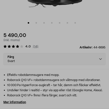
5 490,00
(inkl. moms)
4.0
(
14
)
Artikelnr:
44-6695
Select
Färg
variant
Svart
Effektiv robotdammsugare med mopp.
Roborock Q10 VF+ robotdammsugare och våtmopp med vibrationer.
10 000 Pa HyperForce-sugkraft – tar hår, damm och fläckar effektivt.
Undviker hinder i realtid – styr via app eller röst (Google Home, Alexa).
Roborock Q10 VF+ finns i flera färger, svart och vitt.
Mer information