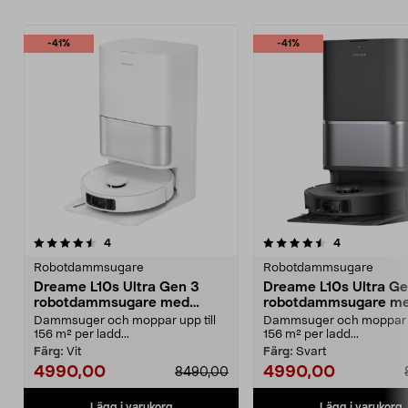
-41%
-41%
4.5 av 5 stjärnor
recensioner
5.0 av 5 stjärnor
recensioner
4
4
Robotdammsugare
Robotdammsugare
Dreame L10s Ultra Gen 3
Dreame L10s Ultra Ge
robotdammsugare med
robotdammsugare m
mopp och självtömning
mopp och självtömni
Dammsuger och moppar upp till
Dammsuger och moppar up
156 m² per ladd...
156 m² per ladd...
Färg:
Vit
Färg:
Svart
4990,00
4990,00
8490,00
Lägg i varukorg
Lägg i varukorg