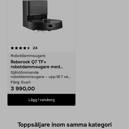
recensioner
24
Robotdammsugare
Roborock Q7 TF+
robotdammsugare med
mopp och station
Självtömmande
robotdammsugare – upp till 7 ve...
Färg:
Svart
3 990,00
Lägg i varukorg
Toppsäljare inom samma kategori