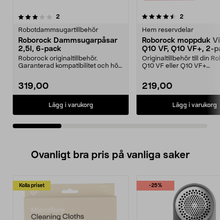
4.5av 5 stjärnor
recensioner
recensioner
2
2
0.0 av 5 stjärnor
Robotdammsugartillbehör
Hem reservdelar
Roborock Dammsugarpåsar
Roborock moppduk Vi
2,5l, 6-pack
Q10 VF, Q10 VF+, 2-p
Roborock originaltillbehör.
Originaltillbehör till din 
Garanterad kompatibilitet och hög
Q10 VF eller Q10 VF+
kvalitet. 2,5 lite...
robotdammsugare. Reserv
319,00
219,00
Lägg i varukorg
Lägg i varukorg
Ovanligt bra pris på vanliga saker
Kolla priset
-25%