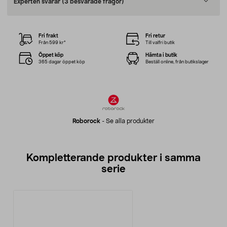
Experten svarar
(3 besvarade frågor)
Fri frakt
Fri retur
Från 599 kr*
Till valfri butik
Öppet köp
Hämta i butik
365 dagar öppet köp
Beställ online, från butikslager
Roborock
-
Se alla produkter
Kompletterande produkter i samma
serie