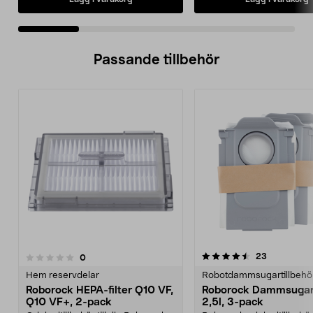
Passande tillbehör
4.5av 5 stjärnor
3.0av 5 stjärnor
recensione
23
recensioner
0
Hem reservdelar
Robotdammsugartillbehö
Roborock HEPA-filter Q10 VF,
Roborock Dammsugar
Q10 VF+, 2-pack
2,5l, 3-pack