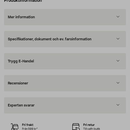
Produktinformation
Mer information
Specifikationer, dokument och ev. faroinformation
Trygg E-Handel
Recensioner
Experten svarar
Fri frakt
Fri retur
Från 599 kr*
Till valfri butik