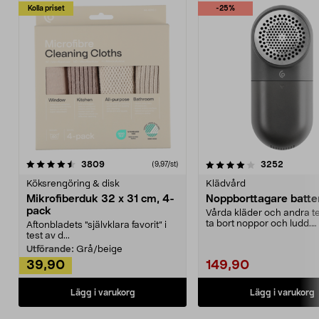
Kolla priset
-25%
4.0av 5 stjärnor
recensioner
4.5av 5 stjärnor
recensio
3809
3252
(9,97/st)
Köksrengöring & disk
Klädvård
Mikrofiberduk 32 x 31 cm, 4-
Noppborttagare batter
pack
Vårda kläder och andra tex
ta bort noppor och ludd.
Aftonbladets "självklara favorit” i
Noppborttagaren fräs...
test av d...
Utförande:
Grå/beige
39,90
149,90
Lägg i varukorg
Lägg i varukorg