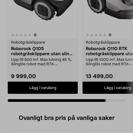
recensioner
recensioner
0
0
0.0av 5 stjärnor
Robotgräsklippare
Robotgräsklippare
Roborock Q105
Roborock Q110 RTK
robotgräsklippare utan slinga
robotgräsklippare ut
500 m2
slinga, 1000 m2
Upp till 500 m². Max lutning 45 %.
Upp till 1000 m². Max lutn
Slinglös robot med RTK-
Slinglös robot med RTK-
navigation. Roborock Q...
navigation. Roborock ...
9 999,00
13 499,00
Lägg i varukorg
Lägg i varukorg
Ovanligt bra pris på vanliga saker