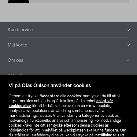
Sidfot
Kundservice
Mitt konto
Om oss
Aktuellt
Vi på Clas Ohlson använder cookies
Våra bolag
Genom att trycka
”Acceptera alla cookies”
samtycker du till att vi
lagrar cookies och andra spårtekniker på din enhet
enligt vår
Hitta butik
cookiepolicy
för att förbättra upplevelsen på vår webbplats,
analysera webbplatsens användning samt anpassa våra
marknadsföringsinsatser. Vi använder fyra kategorier av cookies:
nödvändiga, funktionella, analys och annonsering. För nödvändiga
SE
NO
FI
cookies krävs inte ditt samtycke eftersom dessa cookies är
nödvändiga för att innehållet på webbplatsen ska kunna fungera. Om
du istället vill skräddarsy dina val kan du trycka på
inställningar
. Ditt