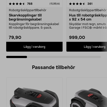
4.5 av 5 stjärnor
recensioner
4.5 av 5 stjärnor
recensione
768
361
(15,98/st)
Robotgräsklippartillbehör
Robotgräsklippartillbehör
Skarvkopplingar till
Hus till robotgräsklip
begränsningskabel
x 92 x 54 cm
Kopplingar för begränsningskabel
Skyddar mot regn, smuts 
till robotgräsklippare. 5-pack.
Garage i FSC®-märkt trä
Lättmonterat – huset p...
79,90
999,00
Lägg i varukorg
Lägg i varukorg
Passande tillbehör