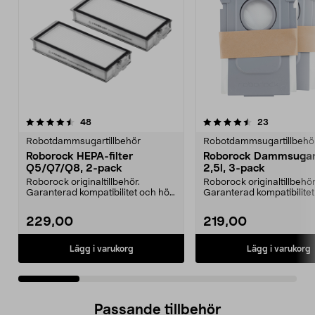
4.5 av 5 stjärnor
recensioner
3.0 av 5 stjärnor
recensione
48
23
Robotdammsugartillbehör
Robotdammsugartillbehö
Roborock HEPA-filter
Roborock Dammsugar
Q5/Q7/Q8, 2-pack
2,5l, 3-pack
Roborock originaltillbehör.
Roborock originaltillbehör
Garanterad kompatibilitet och hög
Garanterad kompatibilite
kvalitet. Hög filt...
kvalitet. 2,5 lite...
229,00
219,00
Lägg i varukorg
Lägg i varukorg
Passande tillbehör