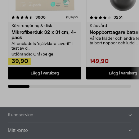
4.0av 5 stjärnor
recensioner
4.5av 5 stjärnor
recensio
3808
3251
(9,97/st)
Köksrengöring & disk
Klädvård
Mikrofiberduk 32 x 31 cm, 4-
Noppborttagare batter
pack
Vårda kläder och andra tex
ta bort noppor och ludd.
Aftonbladets "självklara favorit” i
Noppborttagaren fräs...
test av d...
Utförande:
Grå/beige
39,90
149,90
Lägg i varukorg
Lägg i varukorg
Sidfot
Kundservice
Mitt konto