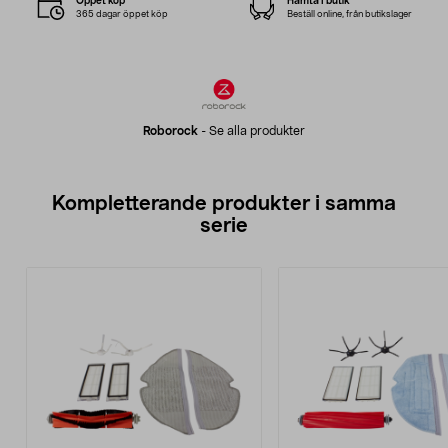
Öppet köp
Hämta i butik
365 dagar öppet köp
Beställ online, från butikslager
Roborock
-
Se alla produkter
Kompletterande produkter i samma
serie