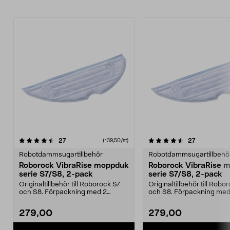
4.5av 5 stjärnor
recensioner
4.5av 5 stjärnor
recensioner
27
27
(139,50/st)
Robotdammsugartillbehör
Robotdammsugartillbehö
Roborock VibraRise moppduk
Roborock VibraRise 
serie S7/S8, 2-pack
serie S7/S8, 2-pack
Originaltillbehör till Roborock S7
Originaltillbehör till Robo
och S8. Förpackning med 2
och S8. Förpackning med
rengöringsdukar. Ro...
rengöringsdukar. Ro...
279,00
279,00