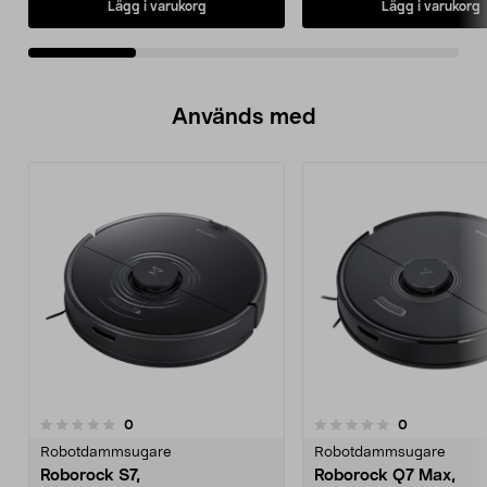
Lägg i varukorg
Lägg i varukorg
Används med
recensioner
recensioner
0
0
0.0 av 5 stjärnor
0.0 av 5 stjärnor
Robotdammsugare
Robotdammsugare
Roborock S7,
Roborock Q7 Max,