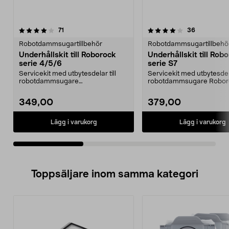
4.0av 5 stjärnor
recensioner
4.5av 5 stjärnor
recensione
71
36
Robotdammsugartillbehör
Robotdammsugartillbehö
Underhållskit till Roborock
Underhållskit till Rob
serie 4/5/6
serie S7
Servicekit med utbytesdelar till
Servicekit med utbytesdela
robotdammsugare
robotdammsugare Robor
Roborock.Passar serie 4, 5 och ...
serie S7.Tillbehörssat...
349,00
379,00
Lägg i varukorg
Lägg i varukorg
Toppsäljare inom samma kategori