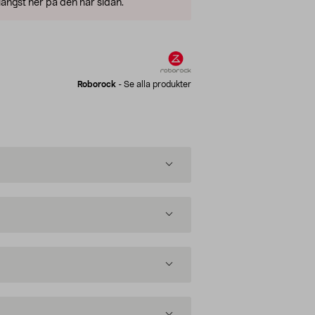
ängst ner på den här sidan.
Roborock
-
Se alla produkter