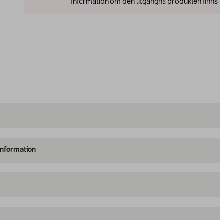
Information om den utgångna produkten finns l
information