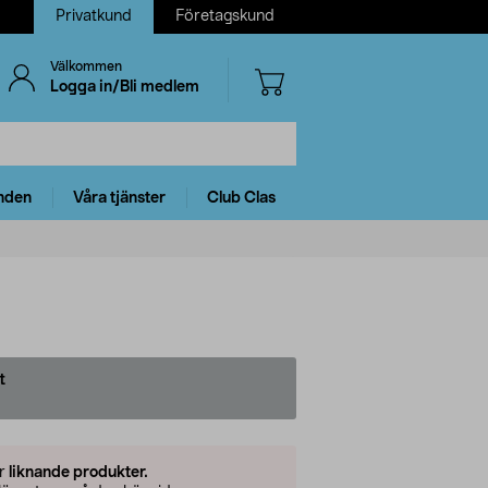
Privatkund
Företagskund
Välkommen
Logga in/Bli medlem
nden
Våra tjänster
Club Clas
t
er
liknande produkter.