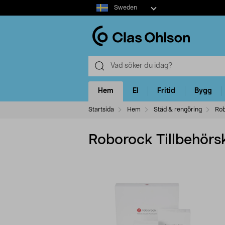
Select
Sweden
market
Hem
El
Fritid
Bygg
Startsida
Hem
Städ & rengöring
Rob
Roborock Tillbehörski