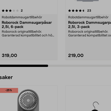
4.5 av 5 stjärnor
recensioner
4.5 av 5 stjärnor
recensioner
2
23
Robotdammsugartillbehör
Robotdammsugartillbehör
Roborock Dammsugarpåsar
Roborock Dammsugarp
2,5l, 6-pack
2,5l, 3-pack
Roborock originaltillbehör.
Roborock originaltillbehör.
Garanterad kompatibilitet och hög
Garanterad kompatibilitet 
kvalitet. 2,5 lite...
kvalitet. 2,5 lite...
319,00
219,00
 saker
-25%