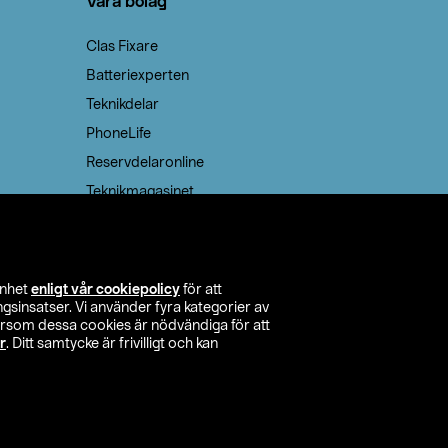
Våra bolag
Clas Fixare
Batteriexperten
Teknikdelar
PhoneLife
Reservdelaronline
Teknikmagasinet
enhet
enligt vår cookiepolicy
för att
insatser. Vi använder fyra kategorier av
tersom dessa cookies är nödvändiga för att
r
. Ditt samtycke är frivilligt och kan
itta butik