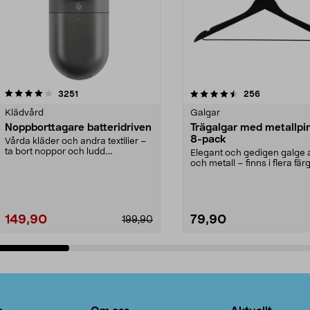
4.5av 5 stjärnor
recensioner
4.0av 5 stjärnor
recensioner
3251
256
Klädvård
Galgar
Noppborttagare batteridriven
Trägalgar med metallpi
8-pack
Vårda kläder och andra textilier –
ta bort noppor och ludd.
Elegant och gedigen galge a
Noppborttagaren fräs...
och metall – finns i flera färg
Galge med sv...
149,90
79,90
199,90
Lägg i varukorg
Lägg i varukorg