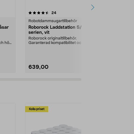
5.0 av 5 stjärnor
recensioner
4.5
24
5
Robotdammsugartillbehör
Robotdammsu
åsar
Roborock Laddstation S/Q-
Roborock H
serien, vit
Q5/Q8/S8
Roborock originaltillbehör.
Roborock origi
och hög
Garanterad kompatibilitet och hög
Garanterad ko
kvalitet. Håll din...
kvalitet. Helt 
639,00
399,00
Kolla priset
Multibuy