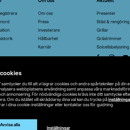
o
Om oss
Aktuellt
egistrera
Om oss
Presenter
enord
Press
Städ & rengöring
ation
Investerare
Grillar
istorik
Hållbarhet
Grästrimmer
Karriär
Solcellsbelysning
 cookies
”
samtycker du till att vi lagrar cookies och andra spårtekniker på din 
analysera webbplatsens användning samt anpassa våra marknadsförings
 och annonsering. För nödvändiga cookies krävs inte ditt samtycke ef
a. Om du istället vill skräddarsy dina val kan du trycka på
inställninga
r i dina cookie-inställningar eller kontaktar oss för guidning.
s Ohlson
Köpvillkor
Privacy statement
Klubbvillkor
H
Ändra till priser exklusive moms
Avvisa alla
Inställningar