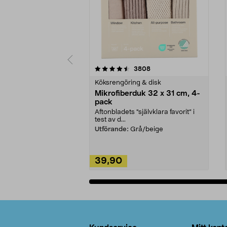
5av 5 stjärnor
4.0av 5 stjärnor
recensioner
3808
Köksrengöring & disk
Mikrofiberduk 32 x 31 cm, 4-
pack
Aftonbladets "självklara favorit” i
test av d...
Utförande:
Grå/beige
39,90
Lägg i varukorg
Sidfot