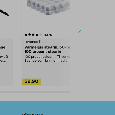
4.5av 5 stjärnor
recensioner
4.5
4378
2
Levande ljus
Rengöringsm
nne,
Värmeljus stearin, 50-pack,
Bikarbonat
100 procent stearin
Ett allsidigt 
städning och 
v trä
100 procent stearin. Tillverkade i
ute. Städa med
er.
Sverige som brinner med en
vacker och sotfri ...
59,90
49,90
Lägg i varukorg
Lägg