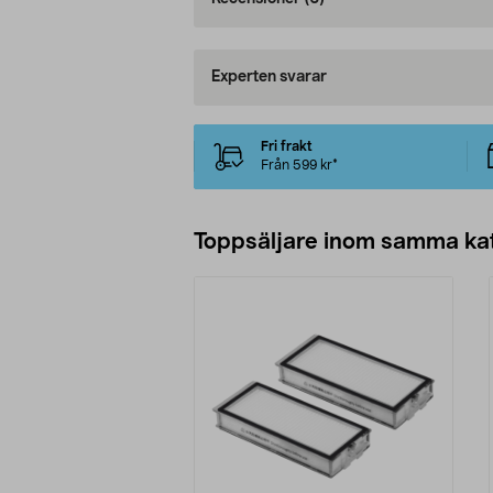
Experten svarar
Fri frakt
Från 599 kr*
Toppsäljare inom samma ka