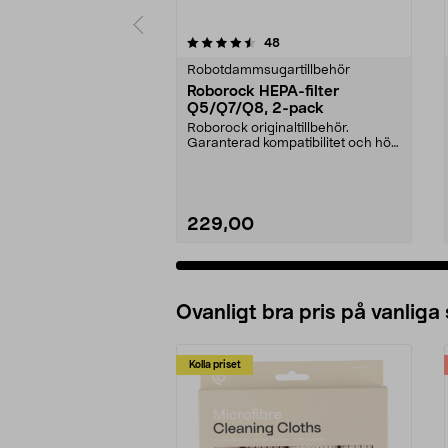
5 av 5 stjärnor
3.0 av 5 stjärnor
recensioner
48
Robotdammsugartillbehör
Roborock HEPA-filter
Q5/Q7/Q8, 2-pack
Roborock originaltillbehör.
Garanterad kompatibilitet och hög
kvalitet. Hög filt...
229,00
Ovanligt bra pris på vanliga
Kolla priset