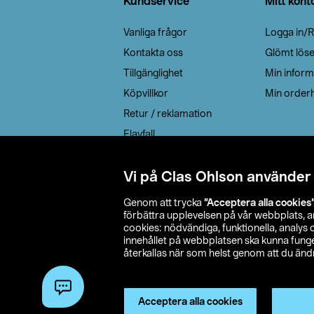
Kundservice
Mitt kont
Vanliga frågor
Logga in/R
Kontakta oss
Glömt lös
Tillgänglighet
Min inform
Köpvillkor
Min orderh
Retur / reklamation
Elavfall
Cookie policy
Leveransalternativ
Vi på Clas Ohlson använder
Genom att trycka
”Acceptera alla cookies
förbättra upplevelsen på vår webbplats, 
cookies: nödvändiga, funktionella, analys
innehållet på webbplatsen ska kunna funger
återkallas när som helst genom att du ändra
© 2026 Cla
Acceptera alla cookies