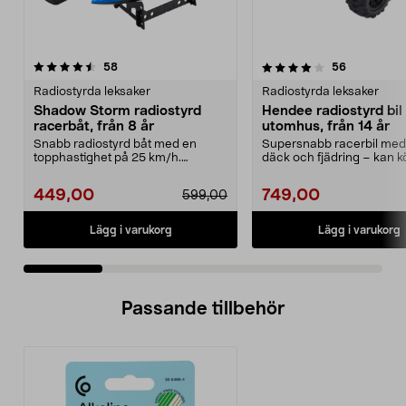
4.0 av 5 stjärnor
recensioner
4.0 av 5 stjärnor
recensione
58
56
Radiostyrda leksaker
Radiostyrda leksaker
Shadow Storm radiostyrd
Hendee radiostyrd bil
racerbåt, från 8 år
utomhus, från 14 år
Snabb radiostyrd båt med en
Supersnabb racerbil med
topphastighet på 25 km/h.
däck och fjädring – kan k
Shadow Storm radiostyrd ra...
till 30 km/h. Hen...
449,00
749,00
599,00
Lägg i varukorg
Lägg i varukorg
Passande tillbehör