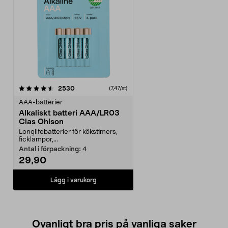
recensioner
2530
(7,47/st)
AAA-batterier
Alkaliskt batteri AAA/LR03
Clas Ohlson
Longlifebatterier för kökstimers,
ficklampor,...
Antal i förpackning:
4
29,90
Lägg i varukorg
Ovanligt bra pris på vanliga saker