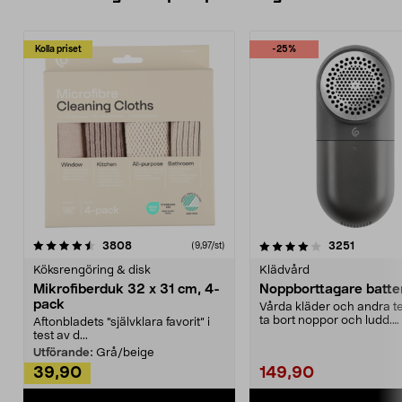
Kolla priset
-25%
4.0av 5 stjärnor
recensioner
4.5av 5 stjärnor
recensio
3808
3251
(9,97/st)
Köksrengöring & disk
Klädvård
Mikrofiberduk 32 x 31 cm, 4-
Noppborttagare batter
pack
Vårda kläder och andra tex
ta bort noppor och ludd.
Aftonbladets "självklara favorit” i
Noppborttagaren fräs...
test av d...
Utförande:
Grå/beige
39,90
149,90