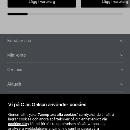
Lägg i varukorg
Lägg i varukorg
Sidfot
Kundservice
Mitt konto
Om oss
Aktuellt
Våra bolag
Vi på Clas Ohlson använder cookies
Hitta butik
Genom att trycka
”Acceptera alla cookies”
samtycker du till att vi
lagrar cookies och andra spårtekniker på din enhet
enligt vår
cookiepolicy
för att förbättra upplevelsen på vår webbplats,
SE
NO
FI
analysera webbplatsens användning samt anpassa våra