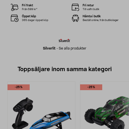
Fri frakt
Fri retur
Från 599 kr*
Till valfri butik
Öppet köp
Hämta i butik
365 dagar öppet köp
Beställ online, från butikslager
Silverlit
-
Se alla produkter
Toppsäljare inom samma kategori
-25%
-25%