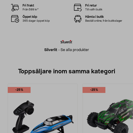
Fri frakt
Fri retur
Från 599 kr*
Till valfri butik
Öppet köp
Hämta i butik
365 dagar öppet köp
Beställ online, från butikslager
Silverlit
-
Se alla produkter
Toppsäljare inom samma kategori
-25%
-25%