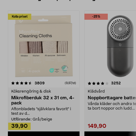
Kolla priset
-25%
4.0av 5 stjärnor
recensioner
4.5av 5 stjärnor
recensio
3809
3252
(9,97/st)
Köksrengöring & disk
Klädvård
Mikrofiberduk 32 x 31 cm, 4-
Noppborttagare batter
pack
Vårda kläder och andra tex
ta bort noppor och ludd.
Aftonbladets "självklara favorit” i
Noppborttagaren fräs...
test av d...
Utförande:
Grå/beige
39,90
149,90