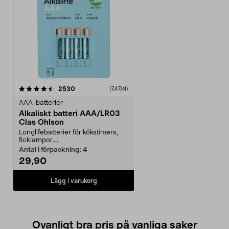
recensioner
2530
(7,47/st)
AAA-batterier
Alkaliskt batteri AAA/LR03
Clas Ohlson
Longlifebatterier för kökstimers,
ficklampor,...
Antal i förpackning:
4
29,90
Lägg i varukorg
Ovanligt bra pris på vanliga saker