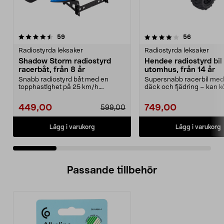
4.0 av 5 stjärnor
recensioner
4.0 av 5 stjärnor
recensione
59
56
Radiostyrda leksaker
Radiostyrda leksaker
Shadow Storm radiostyrd
Hendee radiostyrd bil
racerbåt, från 8 år
utomhus, från 14 år
Snabb radiostyrd båt med en
Supersnabb racerbil med
topphastighet på 25 km/h.
däck och fjädring – kan k
Shadow Storm radiostyrd ra...
till 30 km/h. Hen...
449,00
749,00
599,00
Lägg i varukorg
Lägg i varukorg
Passande tillbehör