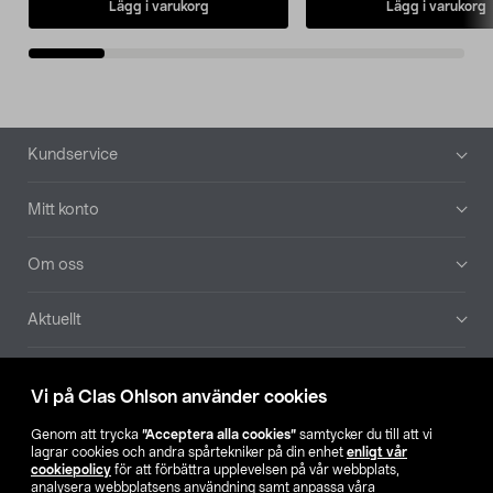
Lägg i varukorg
Lägg i varukorg
Sidfot
Kundservice
Mitt konto
Om oss
Aktuellt
Våra bolag
Vi på Clas Ohlson använder cookies
Hitta butik
Genom att trycka
”Acceptera alla cookies”
samtycker du till att vi
lagrar cookies och andra spårtekniker på din enhet
enligt vår
cookiepolicy
för att förbättra upplevelsen på vår webbplats,
SE
NO
FI
analysera webbplatsens användning samt anpassa våra