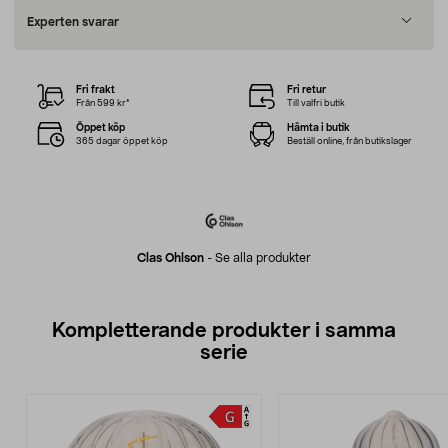
Experten svarar
Fri frakt
Fri retur
Från 599 kr*
Till valfri butik
Öppet köp
Hämta i butik
365 dagar öppet köp
Beställ online, från butikslager
Clas Ohlson
-
Se alla produkter
Kompletterande produkter i samma
serie