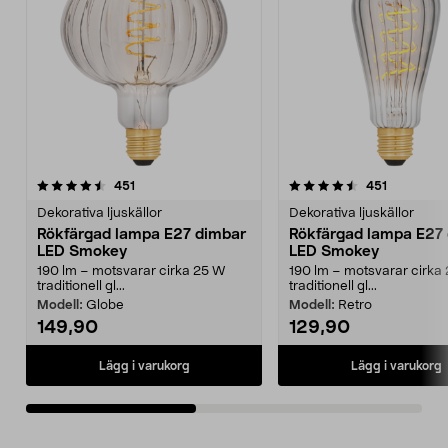
4.5av 5 stjärnor
recensioner
4.5av 5 stjärnor
recensione
451
451
Dekorativa ljuskällor
Dekorativa ljuskällor
Rökfärgad lampa E27 dimbar
Rökfärgad lampa E27
LED Smokey
LED Smokey
190 lm – motsvarar cirka 25 W
190 lm – motsvarar cirka
traditionell gl...
traditionell gl...
Modell:
Globe
Modell:
Retro
149,90
129,90
Lägg i varukorg
Lägg i varukorg