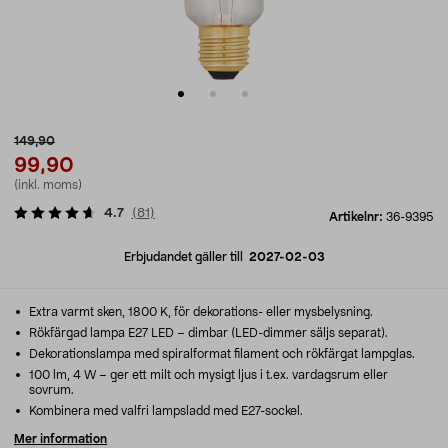
149,90
99,90
(inkl. moms)
4.7
(
81
)
Artikelnr:
36-9395
Erbjudandet gäller till
2027-02-03
Extra varmt sken, 1800 K, för dekorations- eller mysbelysning.
Rökfärgad lampa E27 LED – dimbar (LED-dimmer säljs separat).
Dekorationslampa med spiralformat filament och rökfärgat lampglas.
100 lm, 4 W – ger ett milt och mysigt ljus i t.ex. vardagsrum eller
sovrum.
Kombinera med valfri lampsladd med E27-sockel.
Mer information