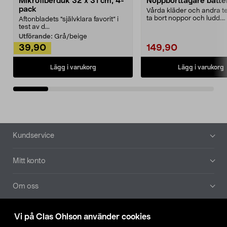
Mikrofiberduk 32 x 31 cm, 4-
Noppborttagare batter
pack
Vårda kläder och andra tex
ta bort noppor och ludd.
Aftonbladets "självklara favorit” i
Noppborttagaren fräs...
test av d...
Utförande:
Grå/beige
39,90
149,90
Lägg i varukorg
Lägg i varukorg
Sidfot
Kundservice
Mitt konto
Om oss
Aktuellt
Vi på Clas Ohlson använder cookies