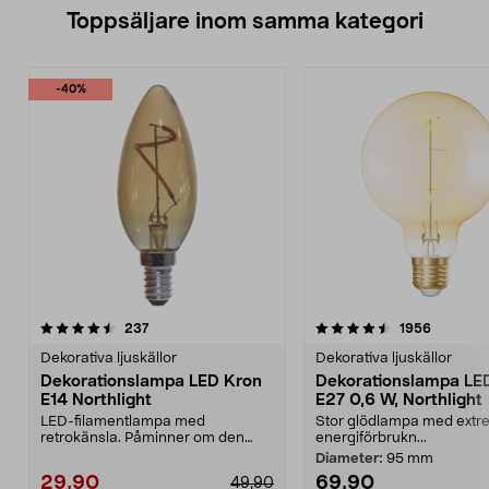
Toppsäljare inom samma kategori
-40%
4.5 av 5 stjärnor
recensioner
4.5 av 5 stjärnor
recensio
237
1956
Dekorativa ljuskällor
Dekorativa ljuskällor
Dekorationslampa LED Kron
Dekorationslampa LE
E14 Northlight
E27 0,6 W, Northlight
LED-filamentlampa med
Stor glödlampa med extre
retrokänsla. Påminner om den
energiförbrukn...
klassiska glödtrådslampan. Sn...
Diameter:
95 mm
29,90
69,90
49,90