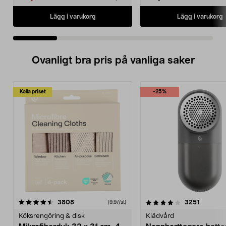
Lägg i varukorg
Lägg i varukorg
Ovanligt bra pris på vanliga saker
Kolla priset
-25%
4.0av 5 stjärnor
recensioner
4.5av 5 stjärnor
recensio
3808
3251
(9,97/st)
Köksrengöring & disk
Klädvård