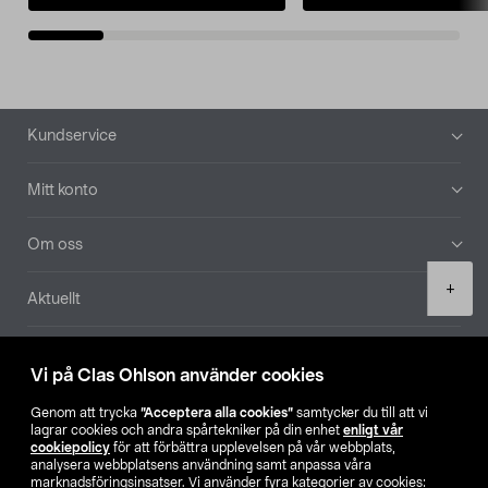
Sidfot
Kundservice
Mitt konto
Om oss
Product
+
Aktuellt
quantity
Våra bolag
Vi på Clas Ohlson använder cookies
Hitta butik
Genom att trycka
”Acceptera alla cookies”
samtycker du till att vi
lagrar cookies och andra spårtekniker på din enhet
enligt vår
cookiepolicy
för att förbättra upplevelsen på vår webbplats,
SE
NO
FI
analysera webbplatsens användning samt anpassa våra
marknadsföringsinsatser. Vi använder fyra kategorier av cookies: