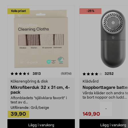
Kolla priset
-25%
4.0av 5 stjärnor
recensioner
4.5av 5 stjärnor
recensio
3813
3252
(9,97/st)
Köksrengöring & disk
Klädvård
Mikrofiberduk 32 x 31 cm, 4-
Noppborttagare batter
pack
Vårda kläder och andra tex
ta bort noppor och ludd.
Aftonbladets "självklara favorit” i
Noppborttagaren fräs...
test av d...
Utförande:
Grå/beige
-
39,90
149,90
Lägg i varukorg
Lägg i varukorg