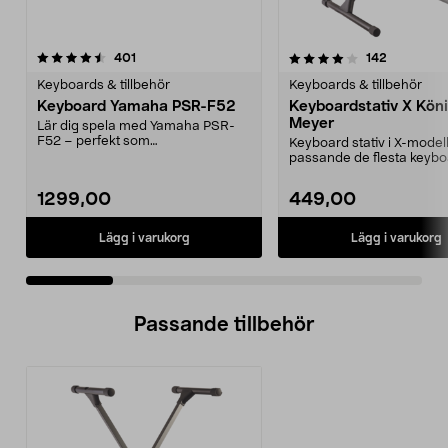
4.0 av 5 stjärnor
recensioner
4.5 av 5 stjärnor
recensione
401
142
Keyboards & tillbehör
Keyboards & tillbehör
Keyboard Yamaha PSR-F52
Keyboardstativ X Kön
Meyer
Lär dig spela med Yamaha PSR-
F52 – perfekt som
Keyboard stativ i X-model
nybörjarkeyboard. Användarvänlig
passande de flesta keybo
...
marknaden. Justera enk..
1299,00
449,00
Lägg i varukorg
Lägg i varukorg
Passande tillbehör