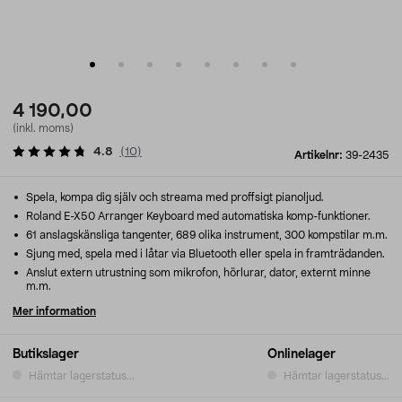
4 190,00
(inkl. moms)
4.8
(
10
)
Artikelnr:
39-2435
Spela, kompa dig själv och streama med proffsigt pianoljud.
Roland E-X50 Arranger Keyboard med automatiska komp-funktioner.
61 anslagskänsliga tangenter, 689 olika instrument, 300 kompstilar m.m.
Sjung med, spela med i låtar via Bluetooth eller spela in framträdanden.
Anslut extern utrustning som mikrofon, hörlurar, dator, externt minne
m.m.
Mer information
Butikslager
Onlinelager
Hämtar lagerstatus...
Hämtar lagerstatus...