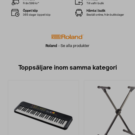
Från 599 kr*
Till valfri butik
Öppet köp
Hämta i butik
365 dagar öppet köp
Beställ online, från butikslager
Roland
-
Se alla produkter
Toppsäljare inom samma kategori