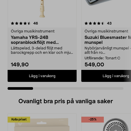
4.5 av 5 stjärnor
recensioner
4.5 av 5 stjärnor
recensione
46
43
Övriga musikinstrument
Övriga musikinstrument
Yamaha YRS-24B
Suzuki Bluesmaster 
sopranblockflöjt med
munspel
barockgrepp
Lättspelad, 3-delad flöjt med
Nybörjarvänligt munspel 
barockgrepp och en klar och mjuk
allt från ro...
ton. Yamaha YRS-2...
Utförande:
Tonart C
149,90
549,00
Lägg i varukorg
Lägg i varukorg
Ovanligt bra pris på vanliga saker
Kolla priset
-25%