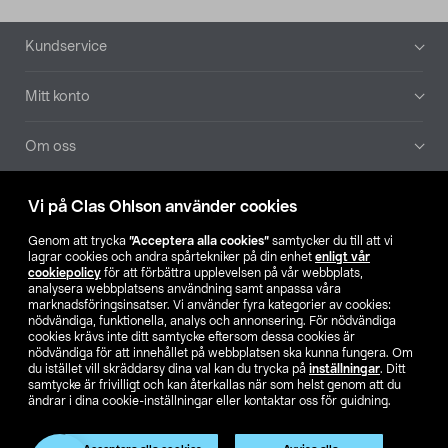
Sidfot
Kundservice
Mitt konto
Om oss
Aktuellt
Vi på Clas Ohlson använder cookies
Genom att trycka
”Acceptera alla cookies”
samtycker du till att vi
Våra bolag
lagrar cookies och andra spårtekniker på din enhet
enligt vår
cookiepolicy
för att förbättra upplevelsen på vår webbplats,
analysera webbplatsens användning samt anpassa våra
Hitta butik
marknadsföringsinsatser. Vi använder fyra kategorier av cookies:
nödvändiga, funktionella, analys och annonsering. För nödvändiga
cookies krävs inte ditt samtycke eftersom dessa cookies är
SE
NO
FI
nödvändiga för att innehållet på webbplatsen ska kunna fungera. Om
du istället vill skräddarsy dina val kan du trycka på
inställningar
. Ditt
samtycke är frivilligt och kan återkallas när som helst genom att du
ändrar i dina cookie-inställningar eller kontaktar oss för guidning.