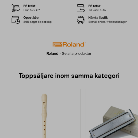
Fri frakt
Fri retur
Från 599 kr*
Till valfri butik
Öppet köp
Hämta i butik
365 dagar öppet köp
Beställ online, från butikslager
Roland
-
Se alla produkter
Toppsäljare inom samma kategori