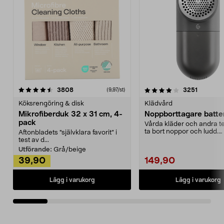
4.0av 5 stjärnor
recensioner
4.5av 5 stjärnor
recensio
3808
3251
(9,97/st)
Köksrengöring & disk
Klädvård
Mikrofiberduk 32 x 31 cm, 4-
Noppborttagare batter
pack
Vårda kläder och andra tex
ta bort noppor och ludd.
Aftonbladets "självklara favorit” i
Noppborttagaren fräs...
test av d...
Utförande:
Grå/beige
39,90
149,90
Lägg i varukorg
Lägg i varukorg