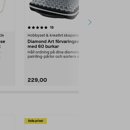
3.5 av 5 stjärnor
recensioner
5.0
19
3
nde
Hobbyset & kreativt skapande
Hobbyset & k
åse
Diamond Art förvaringsväska
Creativ Co
k
med 60 burkar
smyckestrå
–
Håll ordning på dina diamond
Stark och fle
painting-pärlor och sortera efter
som halsban
färg. Diamond Art...
Creativ Compa
229,00
49,90
Kolla priset
Multibuy