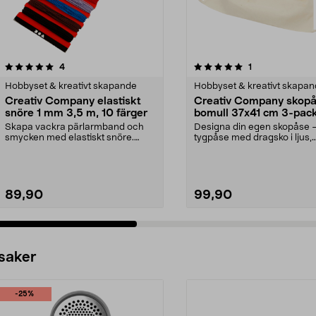
5.0 av 5 stjärnor
recensioner
5.0 av 5 stjärnor
recensioner
4
1
Hobbyset & kreativt skapande
Hobbyset & kreativt skapa
Creativ Company elastiskt
Creativ Company skop
snöre 1 mm 3,5 m, 10 färger
bomull 37x41 cm 3-pac
Skapa vackra pärlarmband och
Designa din egen skopåse 
smycken med elastiskt snöre.
tygpåse med dragsko i ljus,
Creativ Company elasti...
ofärgad bomull. Creativ C...
89,90
99,90
 saker
-25%