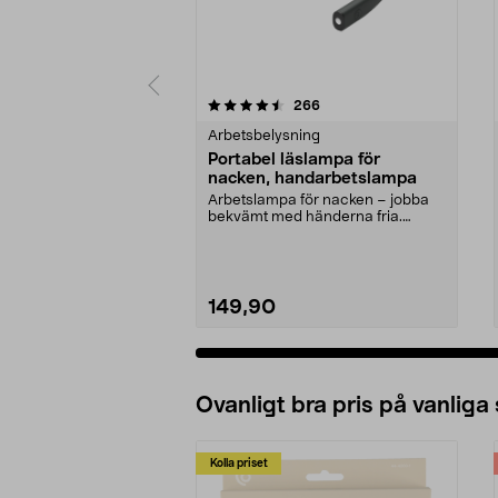
5 av 5 stjärnor
5.0 av 5 stjärnor
recensioner
266
Arbetsbelysning
Portabel läslampa för
nacken, handarbetslampa
Arbetslampa för nacken – jobba
bekvämt med händerna fria.
Portabel, batteridrive...
149,90
Ovanligt bra pris på vanliga
Kolla priset