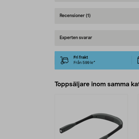
Recensioner
(1)
Experten svarar
Fri frakt
Från 599 kr*
Toppsäljare inom samma ka