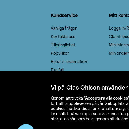
Sidfot
Kundservice
Mitt kont
Vanliga frågor
Logga in/R
Kontakta oss
Glömt lös
Tillgänglighet
Min inform
Köpvillkor
Min orderh
Retur / reklamation
Elavfall
Cookie policy
Leveransalternativ
Vi på Clas Ohlson använder
Genom att trycka
”Acceptera alla cookies
förbättra upplevelsen på vår webbplats, 
cookies: nödvändiga, funktionella, analys
innehållet på webbplatsen ska kunna funger
återkallas när som helst genom att du ändra
© 2026 Cla