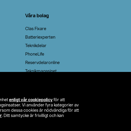
Våra bolag
Clas Fixare
Batteriexperten
Teknikdelar
PhoneLife
Reservdelaronline
Teknikmagasinet
enhet
enligt vår cookiepolicy
för att
insatser. Vi använder fyra kategorier av
tersom dessa cookies är nödvändiga för att
r
. Ditt samtycke är frivilligt och kan
itta butik