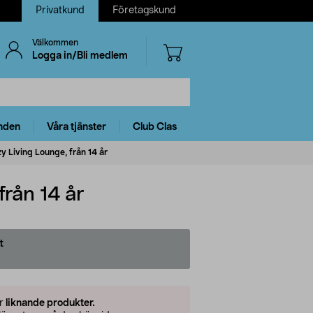
Privatkund
Företagskund
Välkommen
Logga in/Bli medlem
nden
Våra tjänster
Club Clas
y Living Lounge, från 14 år
rån 14 år
t
er
liknande produkter.