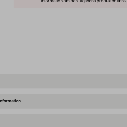
Information om den utgångna produkten finns l
information