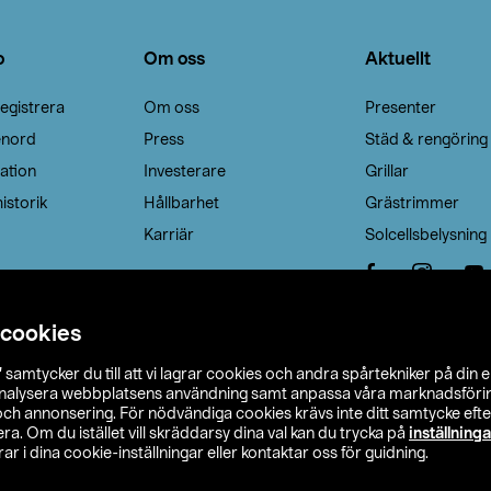
o
Om oss
Aktuellt
egistrera
Om oss
Presenter
enord
Press
Städ & rengöring
ation
Investerare
Grillar
istorik
Hållbarhet
Grästrimmer
Karriär
Solcellsbelysning
 cookies
”
samtycker du till att vi lagrar cookies och andra spårtekniker på din 
analysera webbplatsens användning samt anpassa våra marknadsförings
 och annonsering. För nödvändiga cookies krävs inte ditt samtycke ef
a. Om du istället vill skräddarsy dina val kan du trycka på
inställninga
r i dina cookie-inställningar eller kontaktar oss för guidning.
s Ohlson
Köpvillkor
Privacy statement
Klubbvillkor
H