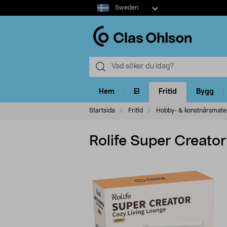
Select
Sweden
market
Hem
El
Fritid
Bygg
Startsida
Fritid
Hobby- & konstnärsmater
Rolife Super Creator