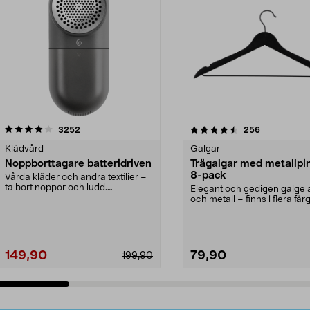
4.5av 5 stjärnor
recensioner
4.0av 5 stjärnor
recensioner
3252
256
Klädvård
Galgar
Noppborttagare batteridriven
Trägalgar med metallpi
8-pack
Vårda kläder och andra textilier –
ta bort noppor och ludd.
Elegant och gedigen galge a
Noppborttagaren fräs...
och metall – finns i flera färg
Galge med sv...
149,90
79,90
199,90
Lägg i varukorg
Lägg i varukorg