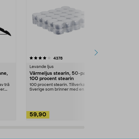
4.5av 5 stjärnor
recensioner
4.5
4378
2
Levande ljus
Rengöringsm
nne,
Värmeljus stearin, 50-pack,
Bikarbonat
100 procent stearin
Ett allsidigt 
städning och 
v trä
100 procent stearin. Tillverkade i
ute. Städa med
er.
Sverige som brinner med en
vacker och sotfri ...
59,90
49,90
Lägg i varukorg
Lägg