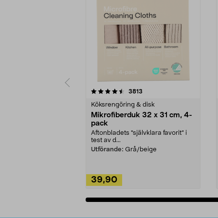
5av 5 stjärnor
4.0av 5 stjärnor
recensioner
3813
Köksrengöring & disk
Mikrofiberduk 32 x 31 cm, 4-
pack
Aftonbladets "självklara favorit” i
test av d...
Utförande:
Grå/beige
39,90
Lägg i varukorg