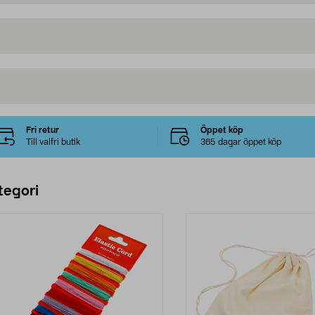
Fri retur
Öppet köp
Till valfri butik
365 dagar öppet köp
tegori