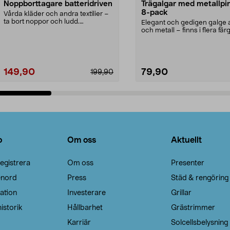
Noppborttagare batteridriven
Trägalgar med metallpi
8-pack
Vårda kläder och andra textilier –
ta bort noppor och ludd.
Elegant och gedigen galge a
Noppborttagaren fräs...
och metall – finns i flera färg
Galge med sv...
149,90
79,90
199,90
Lägg i varukorg
Lägg i varukorg
o
Om oss
Aktuellt
egistrera
Om oss
Presenter
enord
Press
Städ & rengöring
ation
Investerare
Grillar
istorik
Hållbarhet
Grästrimmer
Karriär
Solcellsbelysning