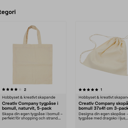
tegori
5.0 av 5 stjärnor
recensioner
3.5 av 5 stjärnor
recensioner
2
1
Hobbyset & kreativt skapande
Hobbyset & kreativt skapa
Creativ Company tygpåse i
Creativ Company skop
bomull, naturvit, 5-pack
bomull 37x41 cm 3-pac
Skapa din egen tygpåse i bomull –
Designa din egen skopåse 
perfekt för shopping och strand.
tygpåse med dragsko i ljus,
Gör din unika...
ofärgad bomull. Creativ C...