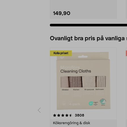
149,90
Ovanligt bra pris på vanliga
Kolla priset
5av 5 stjärnor
4.0av 5 stjärnor
recensioner
3808
Köksrengöring & disk