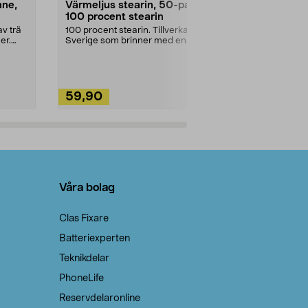
nne,
Värmeljus stearin, 50-pack,
Bikarbonat
100 procent stearin
Ett allsidigt 
städning och 
v trä
100 procent stearin. Tillverkade i
ute. Städa med
er.
Sverige som brinner med en
vacker och sotfri ...
59,90
49,90
Lägg i varukorg
Lägg
Våra bolag
Clas Fixare
Batteriexperten
Teknikdelar
PhoneLife
Reservdelaronline