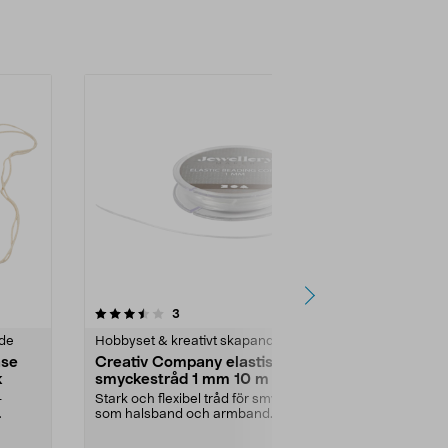
5.0 av 5 stjärnor
recensioner
5.0
3
1
nde
Hobbyset & kreativt skapande
Hobbyset & k
åse
Creativ Company elastisk
Creativ Co
k
smyckestråd 1 mm 10 m
cyanotypi te
–
Stark och flexibel tråd för smycken
Skapa vackra
som halsband och armband.
solens hjälp –
Creativ Company el...
nybörjare och