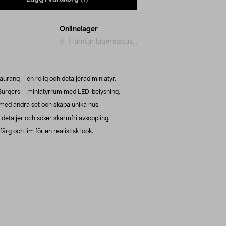
Onlinelager
Hämtar lagerstatus...
urang – en rolig och detaljerad miniatyr.
Burgers – miniatyrrum med LED-belysning.
ed andra set och skapa unika hus.
r detaljer och söker skärmfri avkoppling.
ärg och lim för en realistisk look.