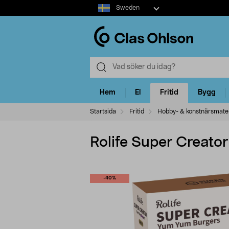
Select
Sweden
market
Hem
El
Fritid
Bygg
Startsida
Fritid
Hobby- & konstnärsmater
Rolife Super Creator
-40%