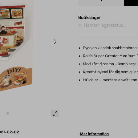
quantity
Butikslager
Hämtar lagerstatus...
Bygg en klassisk snabbmatsresta
Rolife Super Creator Yum Yum 
Modulärt diorama – kombinera m
Kreativt pyssel för dig som gilla
110 delar – montera enkelt utan f
027-02-02
Mer information