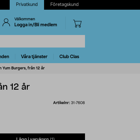
Privatkund
Företagskund
Välkommen
Logga in/Bli medlem
nden
Våra tjänster
Club Clas
 Yum Burgers, från 12 år
n 12 år
Artikelnr:
31-7608
Lägg i varukorg
(1)