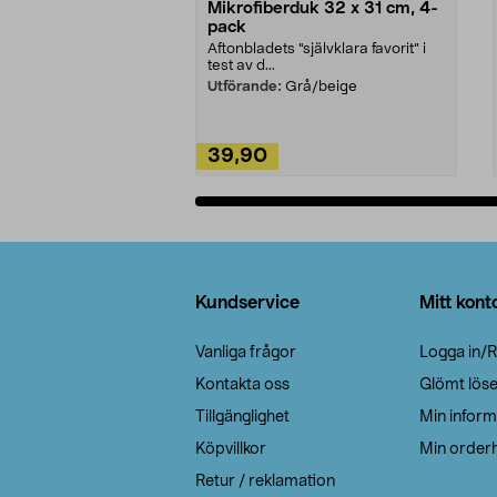
Mikrofiberduk 32 x 31 cm, 4-
pack
Aftonbladets "självklara favorit” i
test av d...
Utförande:
Grå/beige
39,90
Lägg i varukorg
Sidfot
Kundservice
Mitt kont
Vanliga frågor
Logga in/R
Kontakta oss
Glömt lös
Tillgänglighet
Min inform
Köpvillkor
Min orderh
Retur / reklamation