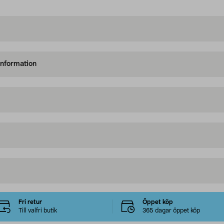
information
Fri retur
Öppet köp
Till valfri butik
365 dagar öppet köp