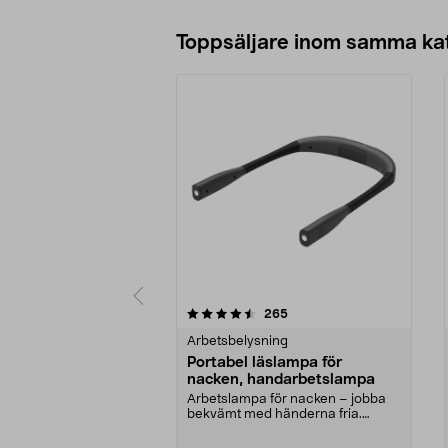
Toppsäljare inom samma ka
5 av 5 stjärnor
4.0 av 5 stjärnor
recensioner
265
Arbetsbelysning
Portabel läslampa för
nacken, handarbetslampa
Arbetslampa för nacken – jobba
bekvämt med händerna fria.
Portabel, batteridrive...