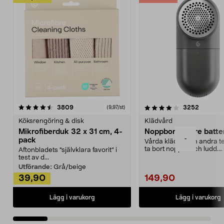
4.0av 5 stjärnor
recensioner
4.5av 5 stjärnor
recensio
3809
3252
(9,97/st)
Köksrengöring & disk
Klädvård
Mikrofiberduk 32 x 31 cm, 4-
Noppborttagare batter
-
pack
Vårda kläder och andra tex
ta bort noppor och ludd.
Aftonbladets "självklara favorit” i
Noppborttagaren fräs...
test av d...
Utförande:
Grå/beige
39,90
149,90
Lägg i varukorg
Lägg i varukorg