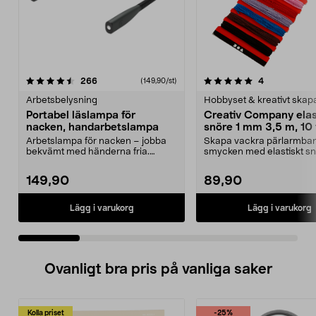
5.0 av 5 stjärnor
recensioner
3.5 av 5 stjärnor
recensioner
266
4
(149,90/st)
Arbetsbelysning
Hobbyset & kreativt ska
Portabel läslampa för
Creativ Company elas
nacken, handarbetslampa
snöre 1 mm 3,5 m, 10 
Arbetslampa för nacken – jobba
Skapa vackra pärlarmba
bekvämt med händerna fria.
smycken med elastiskt sn
Portabel, batteridrive...
Creativ Company elasti...
149,90
89,90
Lägg i varukorg
Lägg i varukorg
Ovanligt bra pris på vanliga saker
Kolla priset
-25%