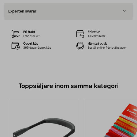
Experten svarar
Fri frakt
Fri retur
Från 599 kr*
Till valfri butik
Öppet köp
Hämta i butik
365 dagar öppet köp
Beställ online, från butikslager
Toppsäljare inom samma kategori