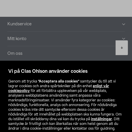
Sidfot
Kundservice
Mitt konto
Product
+
quantity
Om oss
Aktuellt
Vi på Clas Ohlson använder cookies
Genom att trycka
”Acceptera alla cookies”
samtycker du till att vi
Våra bolag
lagrar cookies och andra spårtekniker på din enhet
enligt vår
cookiepolicy
för att förbättra upplevelsen på vår webbplats,
analysera webbplatsens användning samt anpassa våra
Hitta butik
marknadsföringsinsatser. Vi använder fyra kategorier av cookies:
nödvändiga, funktionella, analys och annonsering. För nödvändiga
cookies krävs inte ditt samtycke eftersom dessa cookies är
SE
NO
FI
nödvändiga för att innehållet på webbplatsen ska kunna fungera. Om
du istället vill skräddarsy dina val kan du trycka på
inställningar
. Ditt
samtycke är frivilligt och kan återkallas när som helst genom att du
ändrar i dina cookie-inställningar eller kontaktar oss för guidning.