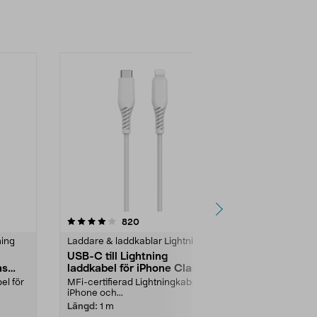
4.5 av 5 stjärnor
recensioner
4.5
820
1
ning
Laddare & laddkablar Lightning
Laddare & lad
USB-C till Lightning
USB-A till L
as
laddkabel för iPhone Clas
laddkabel f
Ohlson
Ohlson
el för
MFi-certifierad Lightningkabel för
MFi-certifier
iPhone och...
iPhone och...
Längd:
1 m
Längd:
1 m