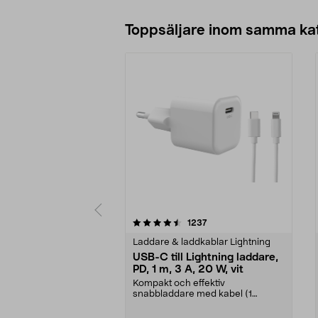
Toppsäljare inom samma ka
5 av 5 stjärnor
4.0 av 5 stjärnor
recensioner
1237
Laddare & laddkablar Lightning
USB-C till Lightning laddare,
PD, 1 m, 3 A, 20 W, vit
Kompakt och effektiv
snabbladdare med kabel (1
meter). Anslut Lightning-
produkte...