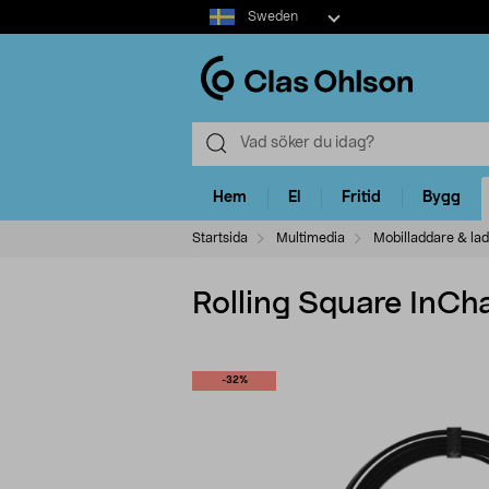
Select
Sweden
market
Hem
El
Fritid
Bygg
Startsida
Multimedia
Mobilladdare & la
Rolling Square InCha
-32%