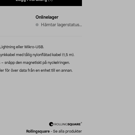
Onlinelager
Hämtar lagerstatus...
ightning eller Mikro-USB.
nkkabel med tålig nylonflätad kabel (1,5 m).
ds – snäpp den magnetiskt på nyckelringen.
r för över data från en enhet till en annan.
Rollingsquare
-
Se alla produkter