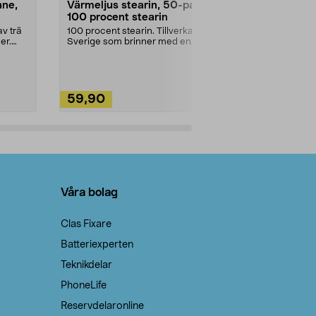
nne,
Värmeljus stearin, 50-pack,
Bikarbonat
100 procent stearin
Ett allsidigt 
städning och 
v trä
100 procent stearin. Tillverkade i
ute. Städa med
er.
Sverige som brinner med en
vacker och sotfri ...
59,90
49,90
Lägg i varukorg
Lägg
Våra bolag
Clas Fixare
Batteriexperten
Teknikdelar
PhoneLife
Reservdelaronline