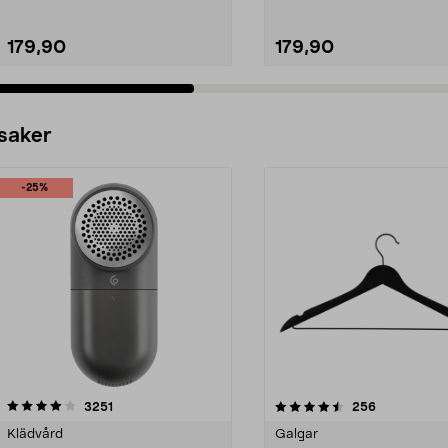
179,90
179,90
 saker
-25%
4.5av 5 stjärnor
recensioner
4.0av 5 stjärnor
recensioner
3251
256
Klädvård
Galgar