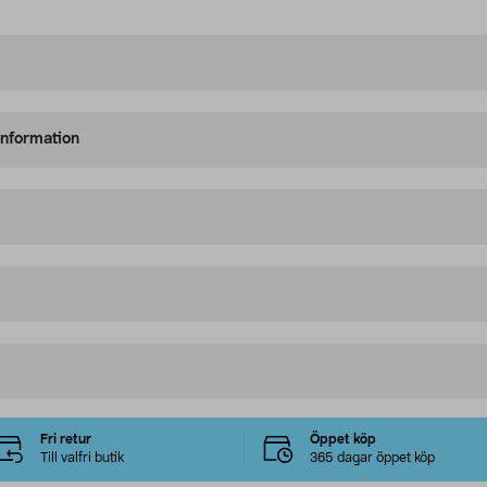
information
Fri retur
Öppet köp
Till valfri butik
365 dagar öppet köp