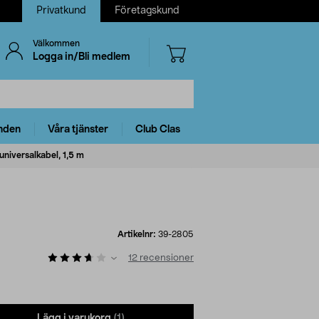
Privatkund
Företagskund
Välkommen
Logga in/Bli medlem
nden
Våra tjänster
Club Clas
universalkabel, 1,5 m
Artikelnr:
39-2805
12
recensioner
Lägg i varukorg
(1)