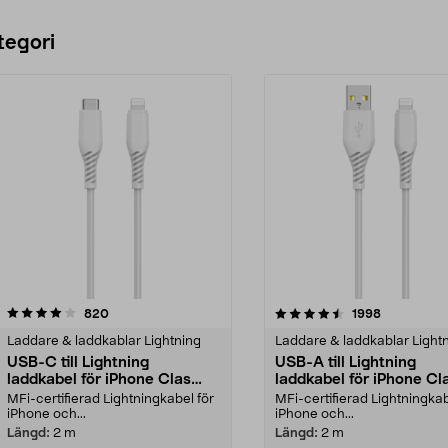
tegori
4.5 av 5 stjärnor
recensioner
4.0 av 5 stjärnor
recensioner
820
1998
Laddare & laddkablar Lightning
Laddare & laddkablar Light
USB-C till Lightning
USB-A till Lightning
laddkabel för iPhone Clas
laddkabel för iPhone Cl
Ohlson
Ohlson
MFi-certifierad Lightningkabel för
MFi-certifierad Lightningkab
iPhone och...
iPhone och...
Längd:
2 m
Längd:
2 m