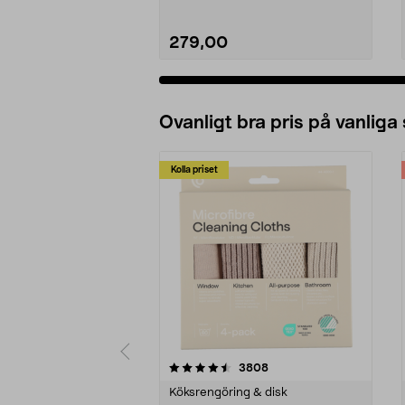
279,00
Ovanligt bra pris på vanliga
Kolla priset
5av 5 stjärnor
4.0av 5 stjärnor
recensioner
3808
Köksrengöring & disk