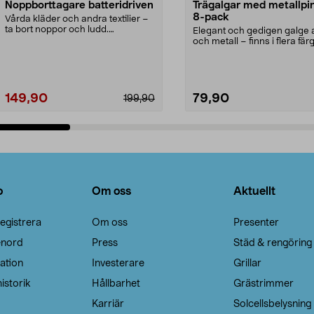
Noppborttagare batteridriven
Trägalgar med metallpi
8-pack
Vårda kläder och andra textilier –
ta bort noppor och ludd.
Elegant och gedigen galge a
Noppborttagaren fräs...
och metall – finns i flera färg
Galge med sv...
149,90
79,90
199,90
Lägg i varukorg
Lägg i varukorg
o
Om oss
Aktuellt
egistrera
Om oss
Presenter
enord
Press
Städ & rengöring
ation
Investerare
Grillar
istorik
Hållbarhet
Grästrimmer
Karriär
Solcellsbelysning