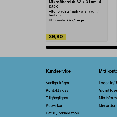
Mikrofiberduk 32 x 31 cm, 4-
pack
Aftonbladets "självklara favorit” i
test av d...
Utförande:
Grå/beige
39,90
Lägg i varukorg
Sidfot
Kundservice
Mitt kont
Vanliga frågor
Logga in/R
Kontakta oss
Glömt lös
Tillgänglighet
Min inform
Köpvillkor
Min orderh
Retur / reklamation